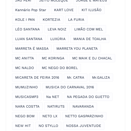
JAU PERI
JEITO MOLEQUE
JORGE E MATEUS
Kannário Pop Star
KART LOVE
KIT ILUSÃO
KOLE I PAN
KORTEZIA
LA FURIA
LÉO SANTANA
LEVA NOIZ
LIMÃO COM MEL
LUAN SANTANA
LUXÚRIA
MANIA DE TOALHA
MARRETA É MASSA
MARRETA YOU PLANETA
MC ANITTA
MC KORINGA
MC MAIK E DJ CHACAL
MC NALDO
MC NEGO DO BOREL
MICARETA DE FEIRA 2016
Mr. CATRA
Mr.GALIZA
MUMUZINHO
MUSICA DO CARNAVAL 2016
MUSICASMP3
Na NET
NA PEGADA DO GUETTO
NARA COSTTA
NATIRUTS
NAVARANDA
NEGO BOM
NETO LX
NETTO GASPARZINHO
NEW HIT
NO STYLLO
NOSSA JUVENTUDE