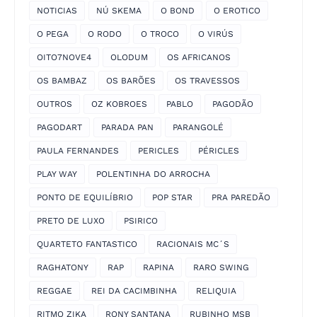
NOTICIAS
NÚ SKEMA
O BOND
O EROTICO
O PEGA
O RODO
O TROCO
O VIRÚS
OITO7NOVE4
OLODUM
OS AFRICANOS
OS BAMBAZ
OS BARÕES
OS TRAVESSOS
OUTROS
OZ KOBROES
PABLO
PAGODÃO
PAGODART
PARADA PAN
PARANGOLÉ
PAULA FERNANDES
PERICLES
PÉRICLES
PLAY WAY
POLENTINHA DO ARROCHA
PONTO DE EQUILÍBRIO
POP STAR
PRA PAREDÃO
PRETO DE LUXO
PSIRICO
QUARTETO FANTASTICO
RACIONAIS MC´S
RAGHATONY
RAP
RAPINA
RARO SWING
REGGAE
REI DA CACIMBINHA
RELIQUIA
RITMO ZIKA
RONY SANTANA
RUBINHO MSB