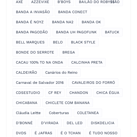
AXÉ
AZZEVIXE
B'BOYS
BAILÃO DO ROBY$$ÃO
BANDA A INVASÃO
BANDA CONECT
BANDA É NOYZ
BANDA NA2
BANDA OK
BANDA PAGODÃO
BANDA UH PAGOFUNK
BATUCK
BELL MARQUES
BELO
BLACK STYLE
BONDE DO SERROTE
BREGA
CACAU 100% TO NA ONDA
CALCINHA PRETA
CALDEIRÃO
Canários do Reino
Carnaval de Salvador 2016
CAVALEIROS DO FORRÓ
CDSESTUDIO
CF REY
CHANDON
CHICA ÉGUA
CHICABANA
CHICLETE COM BANANA
Cláudia Leitte
Coberturas
COLETANEA
D'BONNÉ
D'VIRADA
DEL LED
DISKDELICIA
DVDS
É JAFRAS
É O TCHAN
É TUDO NOSSO