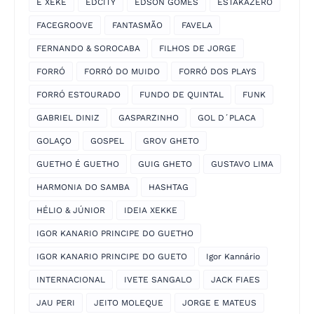
É XEKE
EDCITY
EDSON GOMES
ESTAKAZERO
FACEGROOVE
FANTASMÃO
FAVELA
FERNANDO & SOROCABA
FILHOS DE JORGE
FORRÓ
FORRÓ DO MUIDO
FORRÓ DOS PLAYS
FORRÓ ESTOURADO
FUNDO DE QUINTAL
FUNK
GABRIEL DINIZ
GASPARZINHO
GOL D´PLACA
GOLAÇO
GOSPEL
GROV GHETO
GUETHO É GUETHO
GUIG GHETO
GUSTAVO LIMA
HARMONIA DO SAMBA
HASHTAG
HÉLIO & JÚNIOR
IDEIA XEKKE
IGOR KANARIO PRINCIPE DO GUETHO
IGOR KANARIO PRINCIPE DO GUETO
Igor Kannário
INTERNACIONAL
IVETE SANGALO
JACK FIAES
JAU PERI
JEITO MOLEQUE
JORGE E MATEUS