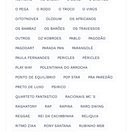
O PEGA
O RODO
O TROCO
O VIRÚS
OITO7NOVE4
OLODUM
OS AFRICANOS
OS BAMBAZ
OS BARÕES
OS TRAVESSOS
OUTROS
OZ KOBROES
PABLO
PAGODÃO
PAGODART
PARADA PAN
PARANGOLÉ
PAULA FERNANDES
PERICLES
PÉRICLES
PLAY WAY
POLENTINHA DO ARROCHA
PONTO DE EQUILÍBRIO
POP STAR
PRA PAREDÃO
PRETO DE LUXO
PSIRICO
QUARTETO FANTASTICO
RACIONAIS MC´S
RAGHATONY
RAP
RAPINA
RARO SWING
REGGAE
REI DA CACIMBINHA
RELIQUIA
RITMO ZIKA
RONY SANTANA
RUBINHO MSB