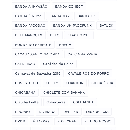
BANDA A INVASÃO
BANDA CONECT
BANDA É NOYZ
BANDA NA2
BANDA OK
BANDA PAGODÃO
BANDA UH PAGOFUNK
BATUCK
BELL MARQUES
BELO
BLACK STYLE
BONDE DO SERROTE
BREGA
CACAU 100% TO NA ONDA
CALCINHA PRETA
CALDEIRÃO
Canários do Reino
Carnaval de Salvador 2016
CAVALEIROS DO FORRÓ
CDSESTUDIO
CF REY
CHANDON
CHICA ÉGUA
CHICABANA
CHICLETE COM BANANA
Cláudia Leitte
Coberturas
COLETANEA
D'BONNÉ
D'VIRADA
DEL LED
DISKDELICIA
DVDS
É JAFRAS
É O TCHAN
É TUDO NOSSO