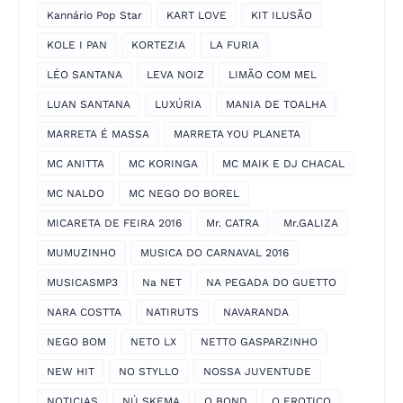
Kannário Pop Star
KART LOVE
KIT ILUSÃO
KOLE I PAN
KORTEZIA
LA FURIA
LÉO SANTANA
LEVA NOIZ
LIMÃO COM MEL
LUAN SANTANA
LUXÚRIA
MANIA DE TOALHA
MARRETA É MASSA
MARRETA YOU PLANETA
MC ANITTA
MC KORINGA
MC MAIK E DJ CHACAL
MC NALDO
MC NEGO DO BOREL
MICARETA DE FEIRA 2016
Mr. CATRA
Mr.GALIZA
MUMUZINHO
MUSICA DO CARNAVAL 2016
MUSICASMP3
Na NET
NA PEGADA DO GUETTO
NARA COSTTA
NATIRUTS
NAVARANDA
NEGO BOM
NETO LX
NETTO GASPARZINHO
NEW HIT
NO STYLLO
NOSSA JUVENTUDE
NOTICIAS
NÚ SKEMA
O BOND
O EROTICO