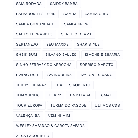
SAIA RODADA
SAIDDY BAMBA
SALVADOR FEST 2015
SAMBA
SAMBA CHIC
SAMBA COMUNIDADE
SAMPA CREW
SAULO FERNANDES
SENTE O DRAMA
SERTANEJO
SEU MAXIXE
SHAK STYLE
SHEIK BUM
SILVANO SALLES
SIMONE E SIMARIA
SINHO FERRARY DO ARROCHA
SORRISO MAROTO
SWING DO P
SWINGUEIRA
TAYRONE CIGANO
TEDDY PHERRAZ
THALLES ROBERTO
THIAGUINHO
TIERRY
TIMBALADA
TOMATE
TOUR EUROPA
TURMA DO PAGODE
ULTIMOS CDS
VALENÇA-BA
VEM NI MIM
WESLEY SAFADÃO & GAROTA SAFADA
ZECA PAGODINHO