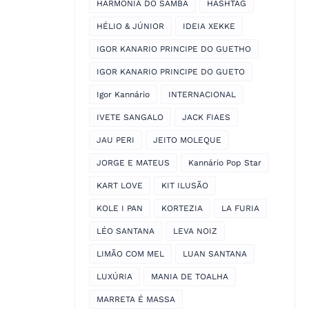
HARMONIA DO SAMBA
HASHTAG
HÉLIO & JÚNIOR
IDEIA XEKKE
IGOR KANARIO PRINCIPE DO GUETHO
IGOR KANARIO PRINCIPE DO GUETO
Igor Kannário
INTERNACIONAL
IVETE SANGALO
JACK FIAES
JAU PERI
JEITO MOLEQUE
JORGE E MATEUS
Kannário Pop Star
KART LOVE
KIT ILUSÃO
KOLE I PAN
KORTEZIA
LA FURIA
LÉO SANTANA
LEVA NOIZ
LIMÃO COM MEL
LUAN SANTANA
LUXÚRIA
MANIA DE TOALHA
MARRETA É MASSA