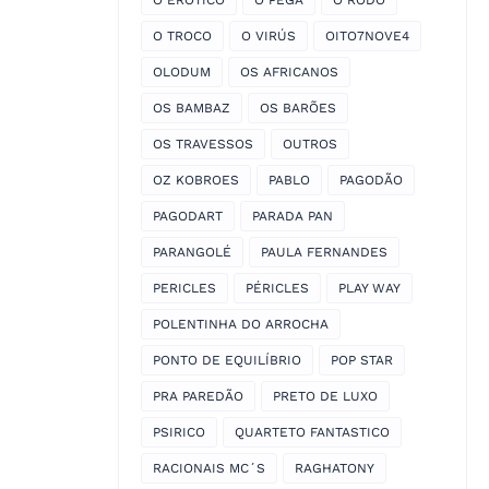
O EROTICO
O PEGA
O RODO
O TROCO
O VIRÚS
OITO7NOVE4
OLODUM
OS AFRICANOS
OS BAMBAZ
OS BARÕES
OS TRAVESSOS
OUTROS
OZ KOBROES
PABLO
PAGODÃO
PAGODART
PARADA PAN
PARANGOLÉ
PAULA FERNANDES
PERICLES
PÉRICLES
PLAY WAY
POLENTINHA DO ARROCHA
PONTO DE EQUILÍBRIO
POP STAR
PRA PAREDÃO
PRETO DE LUXO
PSIRICO
QUARTETO FANTASTICO
RACIONAIS MC´S
RAGHATONY