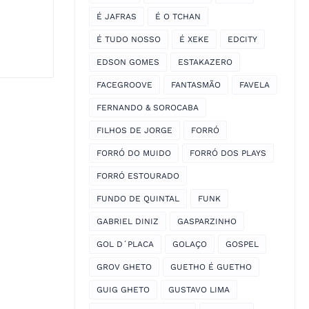
É JAFRAS
É O TCHAN
É TUDO NOSSO
É XEKE
EDCITY
EDSON GOMES
ESTAKAZERO
FACEGROOVE
FANTASMÃO
FAVELA
FERNANDO & SOROCABA
FILHOS DE JORGE
FORRÓ
FORRÓ DO MUIDO
FORRÓ DOS PLAYS
FORRÓ ESTOURADO
FUNDO DE QUINTAL
FUNK
GABRIEL DINIZ
GASPARZINHO
GOL D´PLACA
GOLAÇO
GOSPEL
GROV GHETO
GUETHO É GUETHO
GUIG GHETO
GUSTAVO LIMA