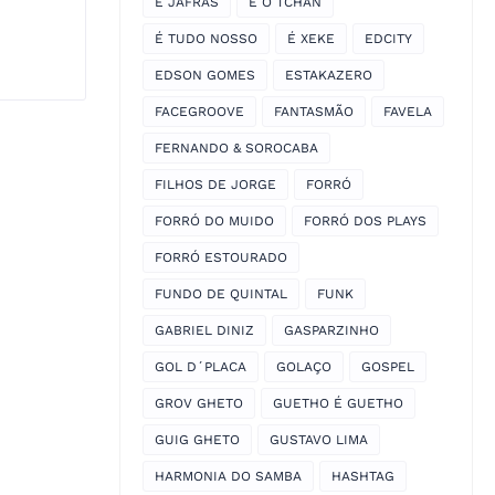
É JAFRAS
É O TCHAN
É TUDO NOSSO
É XEKE
EDCITY
EDSON GOMES
ESTAKAZERO
FACEGROOVE
FANTASMÃO
FAVELA
FERNANDO & SOROCABA
FILHOS DE JORGE
FORRÓ
FORRÓ DO MUIDO
FORRÓ DOS PLAYS
FORRÓ ESTOURADO
FUNDO DE QUINTAL
FUNK
GABRIEL DINIZ
GASPARZINHO
GOL D´PLACA
GOLAÇO
GOSPEL
GROV GHETO
GUETHO É GUETHO
GUIG GHETO
GUSTAVO LIMA
HARMONIA DO SAMBA
HASHTAG