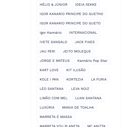
HÉLIO & JÚNIOR
IDEIA XEKKE
IGOR KANARIO PRINCIPE DO GUETHO
IGOR KANARIO PRINCIPE DO GUETO
Igor Kannário
INTERNACIONAL
IVETE SANGALO
JACK FIAES
JAU PERI
JEITO MOLEQUE
JORGE E MATEUS
Kannário Pop Star
KART LOVE
KIT ILUSÃO
KOLE I PAN
KORTEZIA
LA FURIA
LÉO SANTANA
LEVA NOIZ
LIMÃO COM MEL
LUAN SANTANA
LUXÚRIA
MANIA DE TOALHA
MARRETA É MASSA
MARRETA YOU PLANETA
MC ANITTA