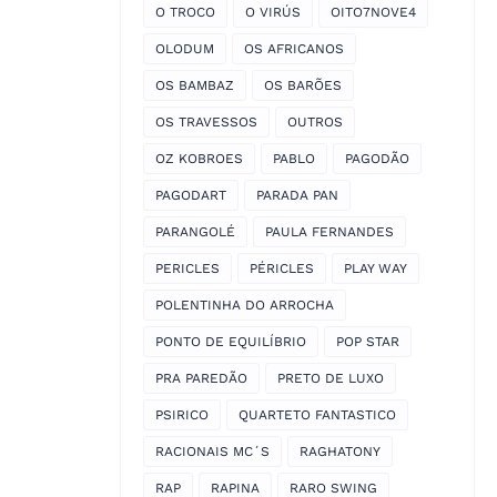
O TROCO
O VIRÚS
OITO7NOVE4
OLODUM
OS AFRICANOS
OS BAMBAZ
OS BARÕES
OS TRAVESSOS
OUTROS
OZ KOBROES
PABLO
PAGODÃO
PAGODART
PARADA PAN
PARANGOLÉ
PAULA FERNANDES
PERICLES
PÉRICLES
PLAY WAY
POLENTINHA DO ARROCHA
PONTO DE EQUILÍBRIO
POP STAR
PRA PAREDÃO
PRETO DE LUXO
PSIRICO
QUARTETO FANTASTICO
RACIONAIS MC´S
RAGHATONY
RAP
RAPINA
RARO SWING