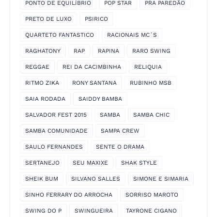
PONTO DE EQUILÍBRIO
POP STAR
PRA PAREDÃO
PRETO DE LUXO
PSIRICO
QUARTETO FANTASTICO
RACIONAIS MC´S
RAGHATONY
RAP
RAPINA
RARO SWING
REGGAE
REI DA CACIMBINHA
RELIQUIA
RITMO ZIKA
RONY SANTANA
RUBINHO MSB
SAIA RODADA
SAIDDY BAMBA
SALVADOR FEST 2015
SAMBA
SAMBA CHIC
SAMBA COMUNIDADE
SAMPA CREW
SAULO FERNANDES
SENTE O DRAMA
SERTANEJO
SEU MAXIXE
SHAK STYLE
SHEIK BUM
SILVANO SALLES
SIMONE E SIMARIA
SINHO FERRARY DO ARROCHA
SORRISO MAROTO
SWING DO P
SWINGUEIRA
TAYRONE CIGANO