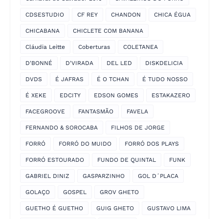
CDSESTUDIO
CF REY
CHANDON
CHICA ÉGUA
CHICABANA
CHICLETE COM BANANA
Cláudia Leitte
Coberturas
COLETANEA
D'BONNÉ
D'VIRADA
DEL LED
DISKDELICIA
DVDS
É JAFRAS
É O TCHAN
É TUDO NOSSO
É XEKE
EDCITY
EDSON GOMES
ESTAKAZERO
FACEGROOVE
FANTASMÃO
FAVELA
FERNANDO & SOROCABA
FILHOS DE JORGE
FORRÓ
FORRÓ DO MUIDO
FORRÓ DOS PLAYS
FORRÓ ESTOURADO
FUNDO DE QUINTAL
FUNK
GABRIEL DINIZ
GASPARZINHO
GOL D´PLACA
GOLAÇO
GOSPEL
GROV GHETO
GUETHO É GUETHO
GUIG GHETO
GUSTAVO LIMA