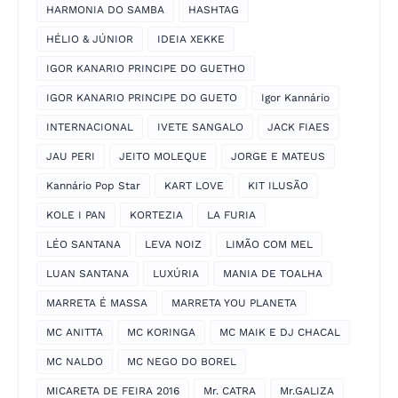
HARMONIA DO SAMBA
HASHTAG
HÉLIO & JÚNIOR
IDEIA XEKKE
IGOR KANARIO PRINCIPE DO GUETHO
IGOR KANARIO PRINCIPE DO GUETO
Igor Kannário
INTERNACIONAL
IVETE SANGALO
JACK FIAES
JAU PERI
JEITO MOLEQUE
JORGE E MATEUS
Kannário Pop Star
KART LOVE
KIT ILUSÃO
KOLE I PAN
KORTEZIA
LA FURIA
LÉO SANTANA
LEVA NOIZ
LIMÃO COM MEL
LUAN SANTANA
LUXÚRIA
MANIA DE TOALHA
MARRETA É MASSA
MARRETA YOU PLANETA
MC ANITTA
MC KORINGA
MC MAIK E DJ CHACAL
MC NALDO
MC NEGO DO BOREL
MICARETA DE FEIRA 2016
Mr. CATRA
Mr.GALIZA