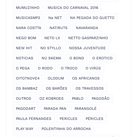
MUMUZINHO
MUSICA DO CARNAVAL 2016
MUSICASMP3
Na NET
NA PEGADA DO GUETTO
NARA COSTTA
NATIRUTS
NAVARANDA
NEGO BOM
NETO LX
NETTO GASPARZINHO
NEW HIT
NO STYLLO
NOSSA JUVENTUDE
NOTICIAS
NÚ SKEMA
O BOND
O EROTICO
O PEGA
O RODO
O TROCO
O VIRÚS
OITO7NOVE4
OLODUM
OS AFRICANOS
OS BAMBAZ
OS BARÕES
OS TRAVESSOS
OUTROS
OZ KOBROES
PABLO
PAGODÃO
PAGODART
PARADA PAN
PARANGOLÉ
PAULA FERNANDES
PERICLES
PÉRICLES
PLAY WAY
POLENTINHA DO ARROCHA