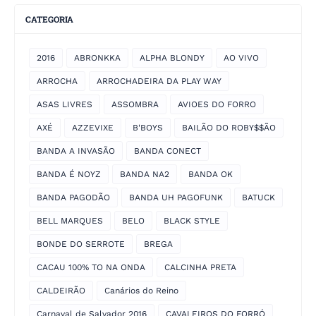
CATEGORIA
2016
ABRONKKA
ALPHA BLONDY
AO VIVO
ARROCHA
ARROCHADEIRA DA PLAY WAY
ASAS LIVRES
ASSOMBRA
AVIOES DO FORRO
AXÉ
AZZEVIXE
B'BOYS
BAILÃO DO ROBY$$ÃO
BANDA A INVASÃO
BANDA CONECT
BANDA É NOYZ
BANDA NA2
BANDA OK
BANDA PAGODÃO
BANDA UH PAGOFUNK
BATUCK
BELL MARQUES
BELO
BLACK STYLE
BONDE DO SERROTE
BREGA
CACAU 100% TO NA ONDA
CALCINHA PRETA
CALDEIRÃO
Canários do Reino
Carnaval de Salvador 2016
CAVALEIROS DO FORRÓ