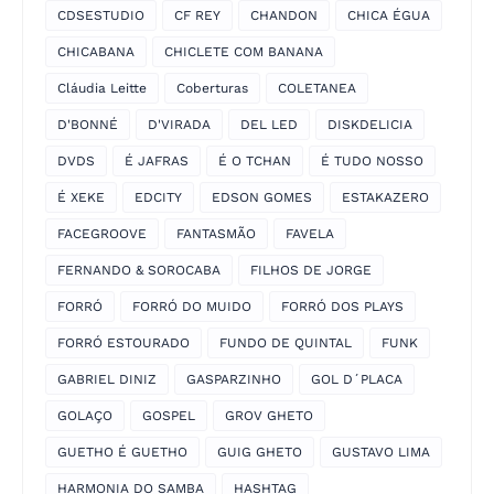
CDSESTUDIO
CF REY
CHANDON
CHICA ÉGUA
CHICABANA
CHICLETE COM BANANA
Cláudia Leitte
Coberturas
COLETANEA
D'BONNÉ
D'VIRADA
DEL LED
DISKDELICIA
DVDS
É JAFRAS
É O TCHAN
É TUDO NOSSO
É XEKE
EDCITY
EDSON GOMES
ESTAKAZERO
FACEGROOVE
FANTASMÃO
FAVELA
FERNANDO & SOROCABA
FILHOS DE JORGE
FORRÓ
FORRÓ DO MUIDO
FORRÓ DOS PLAYS
FORRÓ ESTOURADO
FUNDO DE QUINTAL
FUNK
GABRIEL DINIZ
GASPARZINHO
GOL D´PLACA
GOLAÇO
GOSPEL
GROV GHETO
GUETHO É GUETHO
GUIG GHETO
GUSTAVO LIMA
HARMONIA DO SAMBA
HASHTAG