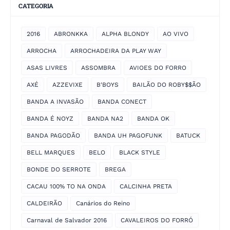
CATEGORIA
2016
ABRONKKA
ALPHA BLONDY
AO VIVO
ARROCHA
ARROCHADEIRA DA PLAY WAY
ASAS LIVRES
ASSOMBRA
AVIOES DO FORRO
AXÉ
AZZEVIXE
B'BOYS
BAILÃO DO ROBY$$ÃO
BANDA A INVASÃO
BANDA CONECT
BANDA É NOYZ
BANDA NA2
BANDA OK
BANDA PAGODÃO
BANDA UH PAGOFUNK
BATUCK
BELL MARQUES
BELO
BLACK STYLE
BONDE DO SERROTE
BREGA
CACAU 100% TO NA ONDA
CALCINHA PRETA
CALDEIRÃO
Canários do Reino
Carnaval de Salvador 2016
CAVALEIROS DO FORRÓ