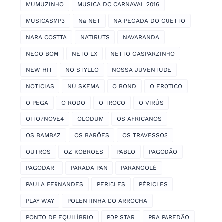
MUMUZINHO
MUSICA DO CARNAVAL 2016
MUSICASMP3
Na NET
NA PEGADA DO GUETTO
NARA COSTTA
NATIRUTS
NAVARANDA
NEGO BOM
NETO LX
NETTO GASPARZINHO
NEW HIT
NO STYLLO
NOSSA JUVENTUDE
NOTICIAS
NÚ SKEMA
O BOND
O EROTICO
O PEGA
O RODO
O TROCO
O VIRÚS
OITO7NOVE4
OLODUM
OS AFRICANOS
OS BAMBAZ
OS BARÕES
OS TRAVESSOS
OUTROS
OZ KOBROES
PABLO
PAGODÃO
PAGODART
PARADA PAN
PARANGOLÉ
PAULA FERNANDES
PERICLES
PÉRICLES
PLAY WAY
POLENTINHA DO ARROCHA
PONTO DE EQUILÍBRIO
POP STAR
PRA PAREDÃO