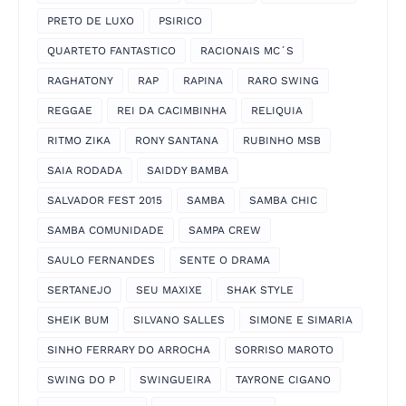
PRETO DE LUXO
PSIRICO
QUARTETO FANTASTICO
RACIONAIS MC´S
RAGHATONY
RAP
RAPINA
RARO SWING
REGGAE
REI DA CACIMBINHA
RELIQUIA
RITMO ZIKA
RONY SANTANA
RUBINHO MSB
SAIA RODADA
SAIDDY BAMBA
SALVADOR FEST 2015
SAMBA
SAMBA CHIC
SAMBA COMUNIDADE
SAMPA CREW
SAULO FERNANDES
SENTE O DRAMA
SERTANEJO
SEU MAXIXE
SHAK STYLE
SHEIK BUM
SILVANO SALLES
SIMONE E SIMARIA
SINHO FERRARY DO ARROCHA
SORRISO MAROTO
SWING DO P
SWINGUEIRA
TAYRONE CIGANO