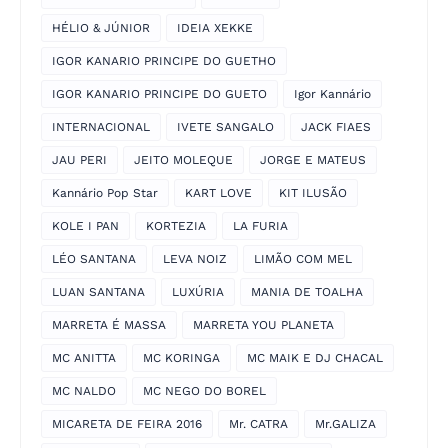
HÉLIO & JÚNIOR
IDEIA XEKKE
IGOR KANARIO PRINCIPE DO GUETHO
IGOR KANARIO PRINCIPE DO GUETO
Igor Kannário
INTERNACIONAL
IVETE SANGALO
JACK FIAES
JAU PERI
JEITO MOLEQUE
JORGE E MATEUS
Kannário Pop Star
KART LOVE
KIT ILUSÃO
KOLE I PAN
KORTEZIA
LA FURIA
LÉO SANTANA
LEVA NOIZ
LIMÃO COM MEL
LUAN SANTANA
LUXÚRIA
MANIA DE TOALHA
MARRETA É MASSA
MARRETA YOU PLANETA
MC ANITTA
MC KORINGA
MC MAIK E DJ CHACAL
MC NALDO
MC NEGO DO BOREL
MICARETA DE FEIRA 2016
Mr. CATRA
Mr.GALIZA