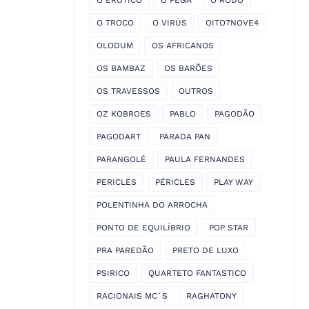
O EROTICO
O PEGA
O RODO
O TROCO
O VIRÚS
OITO7NOVE4
OLODUM
OS AFRICANOS
OS BAMBAZ
OS BARÕES
OS TRAVESSOS
OUTROS
OZ KOBROES
PABLO
PAGODÃO
PAGODART
PARADA PAN
PARANGOLÉ
PAULA FERNANDES
PERICLES
PÉRICLES
PLAY WAY
POLENTINHA DO ARROCHA
PONTO DE EQUILÍBRIO
POP STAR
PRA PAREDÃO
PRETO DE LUXO
PSIRICO
QUARTETO FANTASTICO
RACIONAIS MC´S
RAGHATONY