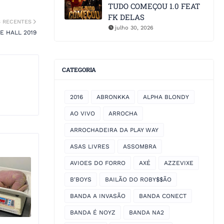
TUDO COMEÇOU 1.0 FEAT
FK DELAS
S RECENTES
julho 30, 2026
E HALL 2019
CATEGORIA
2016
ABRONKKA
ALPHA BLONDY
AO VIVO
ARROCHA
ARROCHADEIRA DA PLAY WAY
ASAS LIVRES
ASSOMBRA
AVIOES DO FORRO
AXÉ
AZZEVIXE
B'BOYS
BAILÃO DO ROBY$$ÃO
BANDA A INVASÃO
BANDA CONECT
BANDA É NOYZ
BANDA NA2