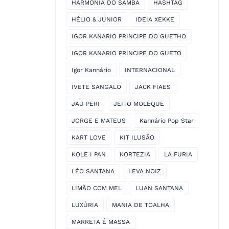
HARMONIA DO SAMBA
HASHTAG
HÉLIO & JÚNIOR
IDEIA XEKKE
IGOR KANARIO PRINCIPE DO GUETHO
IGOR KANARIO PRINCIPE DO GUETO
Igor Kannário
INTERNACIONAL
IVETE SANGALO
JACK FIAES
JAU PERI
JEITO MOLEQUE
JORGE E MATEUS
Kannário Pop Star
KART LOVE
KIT ILUSÃO
KOLE I PAN
KORTEZIA
LA FURIA
LÉO SANTANA
LEVA NOIZ
LIMÃO COM MEL
LUAN SANTANA
LUXÚRIA
MANIA DE TOALHA
MARRETA É MASSA