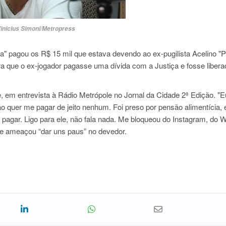
inicius Simoni/Metropress
ha" pagou os R$ 15 mil que estava devendo ao ex-pugilista Acelino "
ra que o ex-jogador pagasse uma dívida com a Justiça e fosse libera
, em entrevista à Rádio Metrópole no Jornal da Cidade 2ª Edição. "Eu
 quer me pagar de jeito nenhum. Foi preso por pensão alimentícia, eu
ara pagar. Ligo para ele, não fala nada. Me bloqueou do Instagram, do
ue ameaçou “dar uns paus” no devedor.