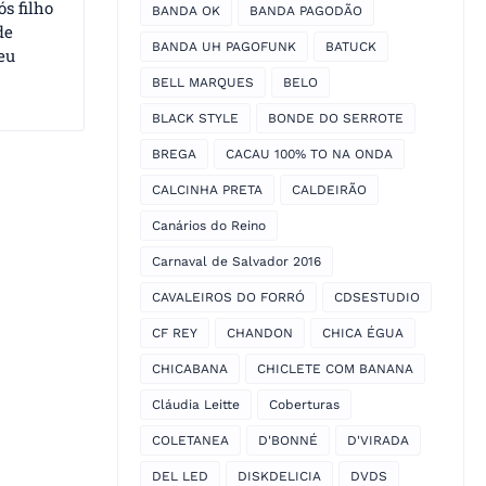
s filho
BANDA OK
BANDA PAGODÃO
de
BANDA UH PAGOFUNK
BATUCK
eu
BELL MARQUES
BELO
BLACK STYLE
BONDE DO SERROTE
BREGA
CACAU 100% TO NA ONDA
CALCINHA PRETA
CALDEIRÃO
Canários do Reino
Carnaval de Salvador 2016
CAVALEIROS DO FORRÓ
CDSESTUDIO
CF REY
CHANDON
CHICA ÉGUA
CHICABANA
CHICLETE COM BANANA
Cláudia Leitte
Coberturas
COLETANEA
D'BONNÉ
D'VIRADA
DEL LED
DISKDELICIA
DVDS