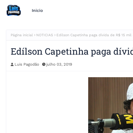
Inicio
Página inicial
NOTICIAS
Edílson Capetinha paga dívida de R$ 15 mil
Edílson Capetinha paga dívid
Luis Pagodão
julho 03, 2019