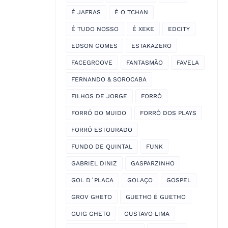
É JAFRAS
É O TCHAN
É TUDO NOSSO
É XEKE
EDCITY
EDSON GOMES
ESTAKAZERO
FACEGROOVE
FANTASMÃO
FAVELA
FERNANDO & SOROCABA
FILHOS DE JORGE
FORRÓ
FORRÓ DO MUIDO
FORRÓ DOS PLAYS
FORRÓ ESTOURADO
FUNDO DE QUINTAL
FUNK
GABRIEL DINIZ
GASPARZINHO
GOL D´PLACA
GOLAÇO
GOSPEL
GROV GHETO
GUETHO É GUETHO
GUIG GHETO
GUSTAVO LIMA