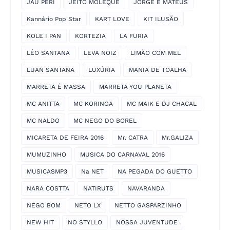
JAU PERI
JEITO MOLEQUE
JORGE E MATEUS
Kannário Pop Star
KART LOVE
KIT ILUSÃO
KOLE I PAN
KORTEZIA
LA FURIA
LÉO SANTANA
LEVA NOIZ
LIMÃO COM MEL
LUAN SANTANA
LUXÚRIA
MANIA DE TOALHA
MARRETA É MASSA
MARRETA YOU PLANETA
MC ANITTA
MC KORINGA
MC MAIK E DJ CHACAL
MC NALDO
MC NEGO DO BOREL
MICARETA DE FEIRA 2016
Mr. CATRA
Mr.GALIZA
MUMUZINHO
MUSICA DO CARNAVAL 2016
MUSICASMP3
Na NET
NA PEGADA DO GUETTO
NARA COSTTA
NATIRUTS
NAVARANDA
NEGO BOM
NETO LX
NETTO GASPARZINHO
NEW HIT
NO STYLLO
NOSSA JUVENTUDE