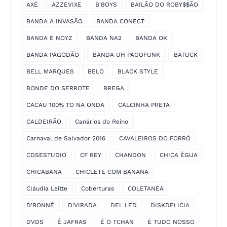
AXÉ
AZZEVIXE
B'BOYS
BAILÃO DO ROBY$$ÃO
BANDA A INVASÃO
BANDA CONECT
BANDA É NOYZ
BANDA NA2
BANDA OK
BANDA PAGODÃO
BANDA UH PAGOFUNK
BATUCK
BELL MARQUES
BELO
BLACK STYLE
BONDE DO SERROTE
BREGA
CACAU 100% TO NA ONDA
CALCINHA PRETA
CALDEIRÃO
Canários do Reino
Carnaval de Salvador 2016
CAVALEIROS DO FORRÓ
CDSESTUDIO
CF REY
CHANDON
CHICA ÉGUA
CHICABANA
CHICLETE COM BANANA
Cláudia Leitte
Coberturas
COLETANEA
D'BONNÉ
D'VIRADA
DEL LED
DISKDELICIA
DVDS
É JAFRAS
É O TCHAN
É TUDO NOSSO