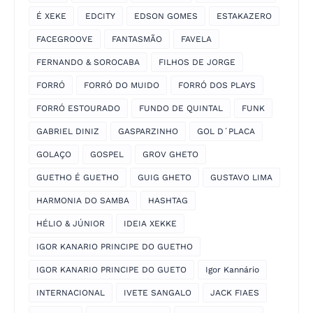
É XEKE
EDCITY
EDSON GOMES
ESTAKAZERO
FACEGROOVE
FANTASMÃO
FAVELA
FERNANDO & SOROCABA
FILHOS DE JORGE
FORRÓ
FORRÓ DO MUIDO
FORRÓ DOS PLAYS
FORRÓ ESTOURADO
FUNDO DE QUINTAL
FUNK
GABRIEL DINIZ
GASPARZINHO
GOL D´PLACA
GOLAÇO
GOSPEL
GROV GHETO
GUETHO É GUETHO
GUIG GHETO
GUSTAVO LIMA
HARMONIA DO SAMBA
HASHTAG
HÉLIO & JÚNIOR
IDEIA XEKKE
IGOR KANARIO PRINCIPE DO GUETHO
IGOR KANARIO PRINCIPE DO GUETO
Igor Kannário
INTERNACIONAL
IVETE SANGALO
JACK FIAES