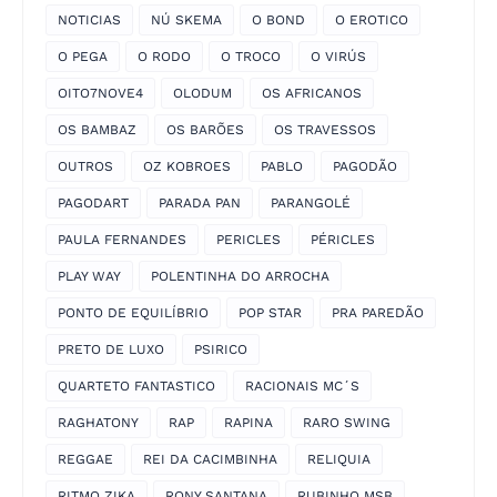
NOTICIAS
NÚ SKEMA
O BOND
O EROTICO
O PEGA
O RODO
O TROCO
O VIRÚS
OITO7NOVE4
OLODUM
OS AFRICANOS
OS BAMBAZ
OS BARÕES
OS TRAVESSOS
OUTROS
OZ KOBROES
PABLO
PAGODÃO
PAGODART
PARADA PAN
PARANGOLÉ
PAULA FERNANDES
PERICLES
PÉRICLES
PLAY WAY
POLENTINHA DO ARROCHA
PONTO DE EQUILÍBRIO
POP STAR
PRA PAREDÃO
PRETO DE LUXO
PSIRICO
QUARTETO FANTASTICO
RACIONAIS MC´S
RAGHATONY
RAP
RAPINA
RARO SWING
REGGAE
REI DA CACIMBINHA
RELIQUIA
RITMO ZIKA
RONY SANTANA
RUBINHO MSB