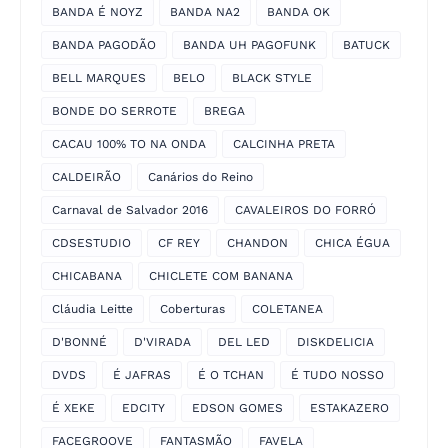
BANDA É NOYZ
BANDA NA2
BANDA OK
BANDA PAGODÃO
BANDA UH PAGOFUNK
BATUCK
BELL MARQUES
BELO
BLACK STYLE
BONDE DO SERROTE
BREGA
CACAU 100% TO NA ONDA
CALCINHA PRETA
CALDEIRÃO
Canários do Reino
Carnaval de Salvador 2016
CAVALEIROS DO FORRÓ
CDSESTUDIO
CF REY
CHANDON
CHICA ÉGUA
CHICABANA
CHICLETE COM BANANA
Cláudia Leitte
Coberturas
COLETANEA
D'BONNÉ
D'VIRADA
DEL LED
DISKDELICIA
DVDS
É JAFRAS
É O TCHAN
É TUDO NOSSO
É XEKE
EDCITY
EDSON GOMES
ESTAKAZERO
FACEGROOVE
FANTASMÃO
FAVELA