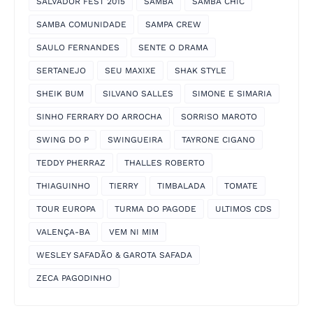
SALVADOR FEST 2015
SAMBA
SAMBA CHIC
SAMBA COMUNIDADE
SAMPA CREW
SAULO FERNANDES
SENTE O DRAMA
SERTANEJO
SEU MAXIXE
SHAK STYLE
SHEIK BUM
SILVANO SALLES
SIMONE E SIMARIA
SINHO FERRARY DO ARROCHA
SORRISO MAROTO
SWING DO P
SWINGUEIRA
TAYRONE CIGANO
TEDDY PHERRAZ
THALLES ROBERTO
THIAGUINHO
TIERRY
TIMBALADA
TOMATE
TOUR EUROPA
TURMA DO PAGODE
ULTIMOS CDS
VALENÇA-BA
VEM NI MIM
WESLEY SAFADÃO & GAROTA SAFADA
ZECA PAGODINHO