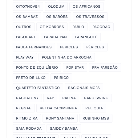
OITO7NOVE4
OLODUM
OS AFRICANOS
OS BAMBAZ
OS BARÕES
OS TRAVESSOS
OUTROS
OZ KOBROES
PABLO
PAGODÃO
PAGODART
PARADA PAN
PARANGOLÉ
PAULA FERNANDES
PERICLES
PÉRICLES
PLAY WAY
POLENTINHA DO ARROCHA
PONTO DE EQUILÍBRIO
POP STAR
PRA PAREDÃO
PRETO DE LUXO
PSIRICO
QUARTETO FANTASTICO
RACIONAIS MC´S
RAGHATONY
RAP
RAPINA
RARO SWING
REGGAE
REI DA CACIMBINHA
RELIQUIA
RITMO ZIKA
RONY SANTANA
RUBINHO MSB
SAIA RODADA
SAIDDY BAMBA