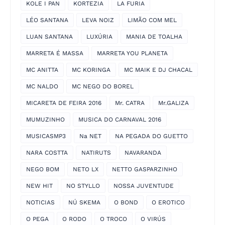
KOLE I PAN
KORTEZIA
LA FURIA
LÉO SANTANA
LEVA NOIZ
LIMÃO COM MEL
LUAN SANTANA
LUXÚRIA
MANIA DE TOALHA
MARRETA É MASSA
MARRETA YOU PLANETA
MC ANITTA
MC KORINGA
MC MAIK E DJ CHACAL
MC NALDO
MC NEGO DO BOREL
MICARETA DE FEIRA 2016
Mr. CATRA
Mr.GALIZA
MUMUZINHO
MUSICA DO CARNAVAL 2016
MUSICASMP3
Na NET
NA PEGADA DO GUETTO
NARA COSTTA
NATIRUTS
NAVARANDA
NEGO BOM
NETO LX
NETTO GASPARZINHO
NEW HIT
NO STYLLO
NOSSA JUVENTUDE
NOTICIAS
NÚ SKEMA
O BOND
O EROTICO
O PEGA
O RODO
O TROCO
O VIRÚS