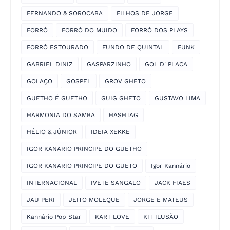
FERNANDO & SOROCABA
FILHOS DE JORGE
FORRÓ
FORRÓ DO MUIDO
FORRÓ DOS PLAYS
FORRÓ ESTOURADO
FUNDO DE QUINTAL
FUNK
GABRIEL DINIZ
GASPARZINHO
GOL D´PLACA
GOLAÇO
GOSPEL
GROV GHETO
GUETHO É GUETHO
GUIG GHETO
GUSTAVO LIMA
HARMONIA DO SAMBA
HASHTAG
HÉLIO & JÚNIOR
IDEIA XEKKE
IGOR KANARIO PRINCIPE DO GUETHO
IGOR KANARIO PRINCIPE DO GUETO
Igor Kannário
INTERNACIONAL
IVETE SANGALO
JACK FIAES
JAU PERI
JEITO MOLEQUE
JORGE E MATEUS
Kannário Pop Star
KART LOVE
KIT ILUSÃO