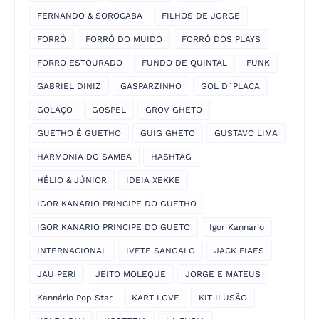
FERNANDO & SOROCABA
FILHOS DE JORGE
FORRÓ
FORRÓ DO MUIDO
FORRÓ DOS PLAYS
FORRÓ ESTOURADO
FUNDO DE QUINTAL
FUNK
GABRIEL DINIZ
GASPARZINHO
GOL D´PLACA
GOLAÇO
GOSPEL
GROV GHETO
GUETHO É GUETHO
GUIG GHETO
GUSTAVO LIMA
HARMONIA DO SAMBA
HASHTAG
HÉLIO & JÚNIOR
IDEIA XEKKE
IGOR KANARIO PRINCIPE DO GUETHO
IGOR KANARIO PRINCIPE DO GUETO
Igor Kannário
INTERNACIONAL
IVETE SANGALO
JACK FIAES
JAU PERI
JEITO MOLEQUE
JORGE E MATEUS
Kannário Pop Star
KART LOVE
KIT ILUSÃO