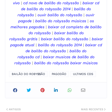
vivo
|
cd novo de
bailão do robyssão
|
baixar cd
de
bailão do robyssão
2014
|
bailão do
robyssão
|
ouvir
bailão do robyssão
|
ouvir
pagode
|
bailão do robyssão
músicas
|
os
melhores pagodes
|
baixar cd completo de
bailão
do robyssão
|
baixar
bailão do
robyssão
grátis
|
baixar
bailão do robyssão
|
baixar
pagode
atual
|
bailão do robyssão
2014
|
baixar cd
de
bailão do robyssão
|
bailão do
robyssão
cd
|
baixar musicas de
bailão do
robyssão
|
bailão do robyssão
baixar músicas
BAILÃO DO ROBY$$ÃO
PAGODÃO
ULTIMOS CDS
ANTIGOS
MAIS RECENTES