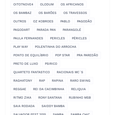
OITO7NOVE4
OLODUM
OS AFRICANOS
OS BAMBAZ
OS BARÕES
OS TRAVESSOS
OUTROS
OZ KOBROES
PABLO
PAGODÃO
PAGODART
PARADA PAN
PARANGOLÉ
PAULA FERNANDES
PERICLES
PÉRICLES
PLAY WAY
POLENTINHA DO ARROCHA
PONTO DE EQUILÍBRIO
POP STAR
PRA PAREDÃO
PRETO DE LUXO
PSIRICO
QUARTETO FANTASTICO
RACIONAIS MC´S
RAGHATONY
RAP
RAPINA
RARO SWING
REGGAE
REI DA CACIMBINHA
RELIQUIA
RITMO ZIKA
RONY SANTANA
RUBINHO MSB
SAIA RODADA
SAIDDY BAMBA
SALVADOR FEST 2015
SAMBA
SAMBA CHIC