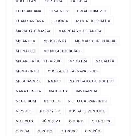
KOLE I PAN
KORTEZIA
LA FURIA
LÉO SANTANA
LEVA NOIZ
LIMÃO COM MEL
LUAN SANTANA
LUXÚRIA
MANIA DE TOALHA
MARRETA É MASSA
MARRETA YOU PLANETA
MC ANITTA
MC KORINGA
MC MAIK E DJ CHACAL
MC NALDO
MC NEGO DO BOREL
MICARETA DE FEIRA 2016
Mr. CATRA
Mr.GALIZA
MUMUZINHO
MUSICA DO CARNAVAL 2016
MUSICASMP3
Na NET
NA PEGADA DO GUETTO
NARA COSTTA
NATIRUTS
NAVARANDA
NEGO BOM
NETO LX
NETTO GASPARZINHO
NEW HIT
NO STYLLO
NOSSA JUVENTUDE
NOTICIAS
NÚ SKEMA
O BOND
O EROTICO
O PEGA
O RODO
O TROCO
O VIRÚS