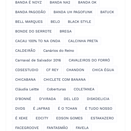
BANDA É NOYZ
BANDA NA2
BANDA OK
BANDA PAGODÃO
BANDA UH PAGOFUNK
BATUCK
BELL MARQUES
BELO
BLACK STYLE
BONDE DO SERROTE
BREGA
CACAU 100% TO NA ONDA
CALCINHA PRETA
CALDEIRÃO
Canários do Reino
Carnaval de Salvador 2016
CAVALEIROS DO FORRÓ
CDSESTUDIO
CF REY
CHANDON
CHICA ÉGUA
CHICABANA
CHICLETE COM BANANA
Cláudia Leitte
Coberturas
COLETANEA
D'BONNÉ
D'VIRADA
DEL LED
DISKDELICIA
DVDS
É JAFRAS
É O TCHAN
É TUDO NOSSO
É XEKE
EDCITY
EDSON GOMES
ESTAKAZERO
FACEGROOVE
FANTASMÃO
FAVELA