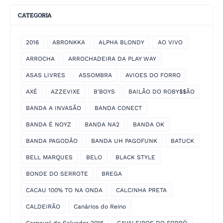
CATEGORIA
2016
ABRONKKA
ALPHA BLONDY
AO VIVO
ARROCHA
ARROCHADEIRA DA PLAY WAY
ASAS LIVRES
ASSOMBRA
AVIOES DO FORRO
AXÉ
AZZEVIXE
B'BOYS
BAILÃO DO ROBY$$ÃO
BANDA A INVASÃO
BANDA CONECT
BANDA É NOYZ
BANDA NA2
BANDA OK
BANDA PAGODÃO
BANDA UH PAGOFUNK
BATUCK
BELL MARQUES
BELO
BLACK STYLE
BONDE DO SERROTE
BREGA
CACAU 100% TO NA ONDA
CALCINHA PRETA
CALDEIRÃO
Canários do Reino
Carnaval de Salvador 2016
CAVALEIROS DO FORRÓ