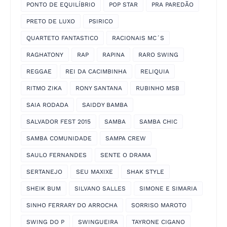
PONTO DE EQUILÍBRIO
POP STAR
PRA PAREDÃO
PRETO DE LUXO
PSIRICO
QUARTETO FANTASTICO
RACIONAIS MC´S
RAGHATONY
RAP
RAPINA
RARO SWING
REGGAE
REI DA CACIMBINHA
RELIQUIA
RITMO ZIKA
RONY SANTANA
RUBINHO MSB
SAIA RODADA
SAIDDY BAMBA
SALVADOR FEST 2015
SAMBA
SAMBA CHIC
SAMBA COMUNIDADE
SAMPA CREW
SAULO FERNANDES
SENTE O DRAMA
SERTANEJO
SEU MAXIXE
SHAK STYLE
SHEIK BUM
SILVANO SALLES
SIMONE E SIMARIA
SINHO FERRARY DO ARROCHA
SORRISO MAROTO
SWING DO P
SWINGUEIRA
TAYRONE CIGANO