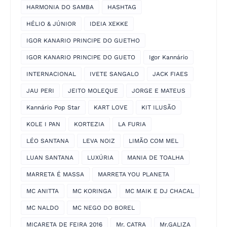
HARMONIA DO SAMBA
HASHTAG
HÉLIO & JÚNIOR
IDEIA XEKKE
IGOR KANARIO PRINCIPE DO GUETHO
IGOR KANARIO PRINCIPE DO GUETO
Igor Kannário
INTERNACIONAL
IVETE SANGALO
JACK FIAES
JAU PERI
JEITO MOLEQUE
JORGE E MATEUS
Kannário Pop Star
KART LOVE
KIT ILUSÃO
KOLE I PAN
KORTEZIA
LA FURIA
LÉO SANTANA
LEVA NOIZ
LIMÃO COM MEL
LUAN SANTANA
LUXÚRIA
MANIA DE TOALHA
MARRETA É MASSA
MARRETA YOU PLANETA
MC ANITTA
MC KORINGA
MC MAIK E DJ CHACAL
MC NALDO
MC NEGO DO BOREL
MICARETA DE FEIRA 2016
Mr. CATRA
Mr.GALIZA