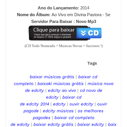
Ano do Lançamento:
2014
Nome do Álbum:
Ao Vivo em Divina Pastora - Se
Servidor Para Baixar : Novo Mp3
(CD Todo Nomeado + Musicas Novas + Sucessos !)
Tags
baixar músicas grátis
|
baixar cd
completo
|
baixaki músicas grátis
|
música nova
de
edcity
|
edcity
ao vivo
|
cd novo de
edcity
|
baixar cd
de
edcity
2014
|
edcity
|
ouvir
edcity
|
ouvir
pagode
|
edcity
músicas
|
os melhores
pagodes
|
baixar cd completo
de
edcity
|
baixar
edcity
grátis
|
baixar
edcity
|
baix