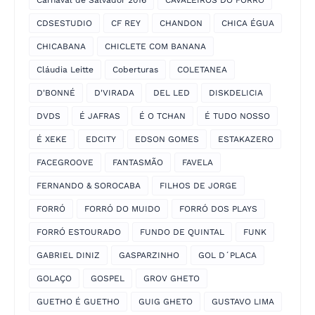
CDSESTUDIO
CF REY
CHANDON
CHICA ÉGUA
CHICABANA
CHICLETE COM BANANA
Cláudia Leitte
Coberturas
COLETANEA
D'BONNÉ
D'VIRADA
DEL LED
DISKDELICIA
DVDS
É JAFRAS
É O TCHAN
É TUDO NOSSO
É XEKE
EDCITY
EDSON GOMES
ESTAKAZERO
FACEGROOVE
FANTASMÃO
FAVELA
FERNANDO & SOROCABA
FILHOS DE JORGE
FORRÓ
FORRÓ DO MUIDO
FORRÓ DOS PLAYS
FORRÓ ESTOURADO
FUNDO DE QUINTAL
FUNK
GABRIEL DINIZ
GASPARZINHO
GOL D´PLACA
GOLAÇO
GOSPEL
GROV GHETO
GUETHO É GUETHO
GUIG GHETO
GUSTAVO LIMA