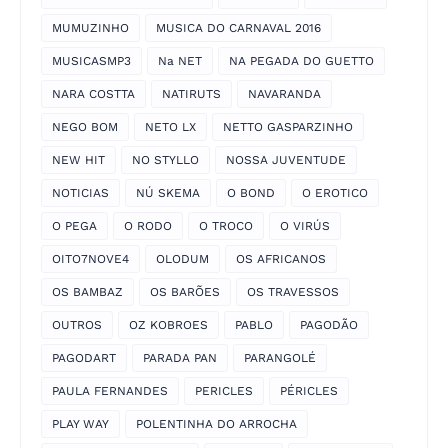
MUMUZINHO
MUSICA DO CARNAVAL 2016
MUSICASMP3
Na NET
NA PEGADA DO GUETTO
NARA COSTTA
NATIRUTS
NAVARANDA
NEGO BOM
NETO LX
NETTO GASPARZINHO
NEW HIT
NO STYLLO
NOSSA JUVENTUDE
NOTICIAS
NÚ SKEMA
O BOND
O EROTICO
O PEGA
O RODO
O TROCO
O VIRÚS
OITO7NOVE4
OLODUM
OS AFRICANOS
OS BAMBAZ
OS BARÕES
OS TRAVESSOS
OUTROS
OZ KOBROES
PABLO
PAGODÃO
PAGODART
PARADA PAN
PARANGOLÉ
PAULA FERNANDES
PERICLES
PÉRICLES
PLAY WAY
POLENTINHA DO ARROCHA