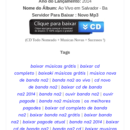
Ano do Lançamento:
2014
Nome do Álbum:
Ao Vivo em Salvador - Ba
Servidor Para Baixar : Novo Mp3
(CD Todo Nomeado + Musicas Novas + Sucessos !)
Tags
baixar músicas grátis
|
baixar cd
completo
|
baixaki músicas grátis
|
música nova
de
banda na2
|
banda na2
ao vivo
|
cd novo
de
banda na2
|
baixar cd de
banda
na2
2014
|
banda na2
|
ouvir
banda na2
|
ouvir
pagode
|
banda na2
músicas
|
os melhores
pagodes
|
baixar cd completo de banda
na2
|
baixar
banda na2
grátis
|
baixar
banda
na2
|
baixar pagode
atual
|
banda na2
2014
|
baixar
cd de
banda na2
|
banda na2
cd
|
baixar musicas