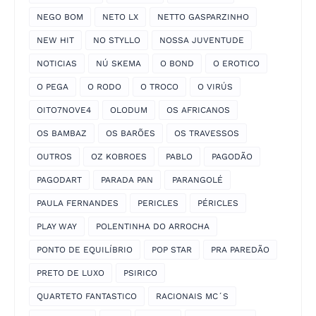
NEGO BOM
NETO LX
NETTO GASPARZINHO
NEW HIT
NO STYLLO
NOSSA JUVENTUDE
NOTICIAS
NÚ SKEMA
O BOND
O EROTICO
O PEGA
O RODO
O TROCO
O VIRÚS
OITO7NOVE4
OLODUM
OS AFRICANOS
OS BAMBAZ
OS BARÕES
OS TRAVESSOS
OUTROS
OZ KOBROES
PABLO
PAGODÃO
PAGODART
PARADA PAN
PARANGOLÉ
PAULA FERNANDES
PERICLES
PÉRICLES
PLAY WAY
POLENTINHA DO ARROCHA
PONTO DE EQUILÍBRIO
POP STAR
PRA PAREDÃO
PRETO DE LUXO
PSIRICO
QUARTETO FANTASTICO
RACIONAIS MC´S