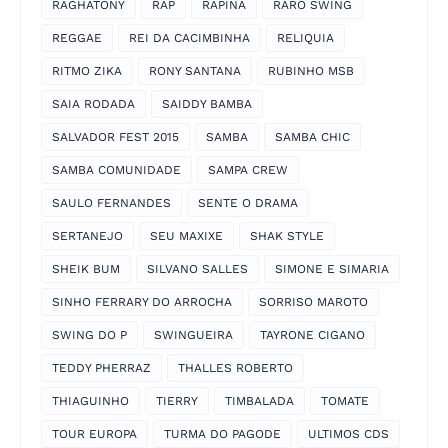
RAGHATONY
RAP
RAPINA
RARO SWING
REGGAE
REI DA CACIMBINHA
RELIQUIA
RITMO ZIKA
RONY SANTANA
RUBINHO MSB
SAIA RODADA
SAIDDY BAMBA
SALVADOR FEST 2015
SAMBA
SAMBA CHIC
SAMBA COMUNIDADE
SAMPA CREW
SAULO FERNANDES
SENTE O DRAMA
SERTANEJO
SEU MAXIXE
SHAK STYLE
SHEIK BUM
SILVANO SALLES
SIMONE E SIMARIA
SINHO FERRARY DO ARROCHA
SORRISO MAROTO
SWING DO P
SWINGUEIRA
TAYRONE CIGANO
TEDDY PHERRAZ
THALLES ROBERTO
THIAGUINHO
TIERRY
TIMBALADA
TOMATE
TOUR EUROPA
TURMA DO PAGODE
ULTIMOS CDS