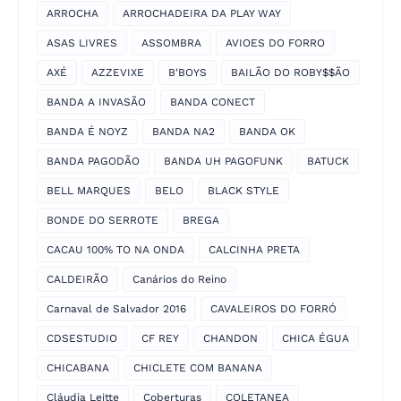
ARROCHA
ARROCHADEIRA DA PLAY WAY
ASAS LIVRES
ASSOMBRA
AVIOES DO FORRO
AXÉ
AZZEVIXE
B'BOYS
BAILÃO DO ROBY$$ÃO
BANDA A INVASÃO
BANDA CONECT
BANDA É NOYZ
BANDA NA2
BANDA OK
BANDA PAGODÃO
BANDA UH PAGOFUNK
BATUCK
BELL MARQUES
BELO
BLACK STYLE
BONDE DO SERROTE
BREGA
CACAU 100% TO NA ONDA
CALCINHA PRETA
CALDEIRÃO
Canários do Reino
Carnaval de Salvador 2016
CAVALEIROS DO FORRÓ
CDSESTUDIO
CF REY
CHANDON
CHICA ÉGUA
CHICABANA
CHICLETE COM BANANA
Cláudia Leitte
Coberturas
COLETANEA