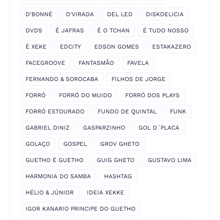
D'BONNÉ
D'VIRADA
DEL LED
DISKDELICIA
DVDS
É JAFRAS
É O TCHAN
É TUDO NOSSO
É XEKE
EDCITY
EDSON GOMES
ESTAKAZERO
FACEGROOVE
FANTASMÃO
FAVELA
FERNANDO & SOROCABA
FILHOS DE JORGE
FORRÓ
FORRÓ DO MUIDO
FORRÓ DOS PLAYS
FORRÓ ESTOURADO
FUNDO DE QUINTAL
FUNK
GABRIEL DINIZ
GASPARZINHO
GOL D´PLACA
GOLAÇO
GOSPEL
GROV GHETO
GUETHO É GUETHO
GUIG GHETO
GUSTAVO LIMA
HARMONIA DO SAMBA
HASHTAG
HÉLIO & JÚNIOR
IDEIA XEKKE
IGOR KANARIO PRINCIPE DO GUETHO