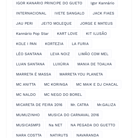
IGOR KANARIO PRINCIPE DO GUETO
Igor Kannário
INTERNACIONAL
IVETE SANGALO
JACK FIAES
JAU PERI
JEITO MOLEQUE
JORGE E MATEUS
Kannário Pop Star
KART LOVE
KIT ILUSÃO
KOLE I PAN
KORTEZIA
LA FURIA
LÉO SANTANA
LEVA NOIZ
LIMÃO COM MEL
LUAN SANTANA
LUXÚRIA
MANIA DE TOALHA
MARRETA É MASSA
MARRETA YOU PLANETA
MC ANITTA
MC KORINGA
MC MAIK E DJ CHACAL
MC NALDO
MC NEGO DO BOREL
MICARETA DE FEIRA 2016
Mr. CATRA
Mr.GALIZA
MUMUZINHO
MUSICA DO CARNAVAL 2016
MUSICASMP3
Na NET
NA PEGADA DO GUETTO
NARA COSTTA
NATIRUTS
NAVARANDA