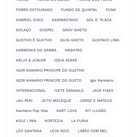
FORRÓ ESTOURADO
FUNDO DE QUINTAL
FUNK
GABRIEL DINIZ
GASPARZINHO
GOL D´PLACA
GOLAÇO
GOSPEL
GROV GHETO
GUETHO É GUETHO
GUIG GHETO
GUSTAVO LIMA
HARMONIA DO SAMBA
HASHTAG
HÉLIO & JÚNIOR
IDEIA XEKKE
IGOR KANARIO PRINCIPE DO GUETHO
IGOR KANARIO PRINCIPE DO GUETO
Igor Kannário
INTERNACIONAL
IVETE SANGALO
JACK FIAES
JAU PERI
JEITO MOLEQUE
JORGE E MATEUS
Kannário Pop Star
KART LOVE
KIT ILUSÃO
KOLE I PAN
KORTEZIA
LA FURIA
LÉO SANTANA
LEVA NOIZ
LIMÃO COM MEL