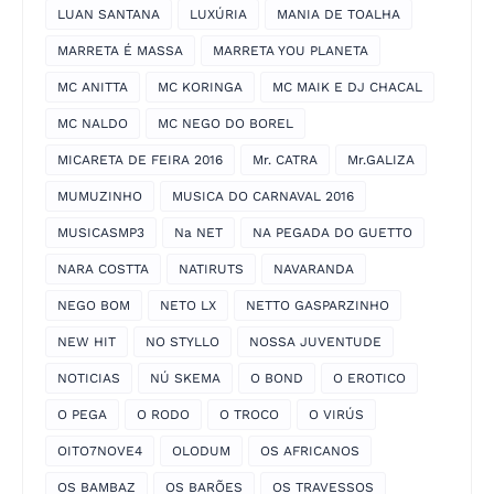
LUAN SANTANA
LUXÚRIA
MANIA DE TOALHA
MARRETA É MASSA
MARRETA YOU PLANETA
MC ANITTA
MC KORINGA
MC MAIK E DJ CHACAL
MC NALDO
MC NEGO DO BOREL
MICARETA DE FEIRA 2016
Mr. CATRA
Mr.GALIZA
MUMUZINHO
MUSICA DO CARNAVAL 2016
MUSICASMP3
Na NET
NA PEGADA DO GUETTO
NARA COSTTA
NATIRUTS
NAVARANDA
NEGO BOM
NETO LX
NETTO GASPARZINHO
NEW HIT
NO STYLLO
NOSSA JUVENTUDE
NOTICIAS
NÚ SKEMA
O BOND
O EROTICO
O PEGA
O RODO
O TROCO
O VIRÚS
OITO7NOVE4
OLODUM
OS AFRICANOS
OS BAMBAZ
OS BARÕES
OS TRAVESSOS