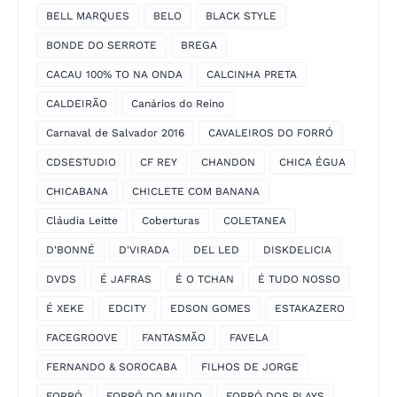
BELL MARQUES
BELO
BLACK STYLE
BONDE DO SERROTE
BREGA
CACAU 100% TO NA ONDA
CALCINHA PRETA
CALDEIRÃO
Canários do Reino
Carnaval de Salvador 2016
CAVALEIROS DO FORRÓ
CDSESTUDIO
CF REY
CHANDON
CHICA ÉGUA
CHICABANA
CHICLETE COM BANANA
Cláudia Leitte
Coberturas
COLETANEA
D'BONNÉ
D'VIRADA
DEL LED
DISKDELICIA
DVDS
É JAFRAS
É O TCHAN
É TUDO NOSSO
É XEKE
EDCITY
EDSON GOMES
ESTAKAZERO
FACEGROOVE
FANTASMÃO
FAVELA
FERNANDO & SOROCABA
FILHOS DE JORGE
FORRÓ
FORRÓ DO MUIDO
FORRÓ DOS PLAYS