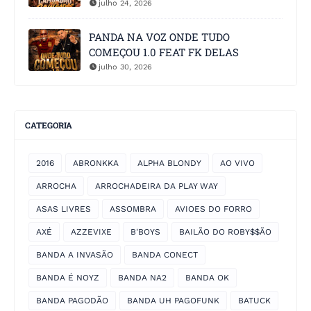
julho 24, 2026
PANDA NA VOZ ONDE TUDO
COMEÇOU 1.0 FEAT FK DELAS
julho 30, 2026
CATEGORIA
2016
ABRONKKA
ALPHA BLONDY
AO VIVO
ARROCHA
ARROCHADEIRA DA PLAY WAY
ASAS LIVRES
ASSOMBRA
AVIOES DO FORRO
AXÉ
AZZEVIXE
B'BOYS
BAILÃO DO ROBY$$ÃO
BANDA A INVASÃO
BANDA CONECT
BANDA É NOYZ
BANDA NA2
BANDA OK
BANDA PAGODÃO
BANDA UH PAGOFUNK
BATUCK