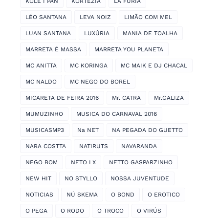
KOLE I PAN
KORTEZIA
LA FURIA
LÉO SANTANA
LEVA NOIZ
LIMÃO COM MEL
LUAN SANTANA
LUXÚRIA
MANIA DE TOALHA
MARRETA É MASSA
MARRETA YOU PLANETA
MC ANITTA
MC KORINGA
MC MAIK E DJ CHACAL
MC NALDO
MC NEGO DO BOREL
MICARETA DE FEIRA 2016
Mr. CATRA
Mr.GALIZA
MUMUZINHO
MUSICA DO CARNAVAL 2016
MUSICASMP3
Na NET
NA PEGADA DO GUETTO
NARA COSTTA
NATIRUTS
NAVARANDA
NEGO BOM
NETO LX
NETTO GASPARZINHO
NEW HIT
NO STYLLO
NOSSA JUVENTUDE
NOTICIAS
NÚ SKEMA
O BOND
O EROTICO
O PEGA
O RODO
O TROCO
O VIRÚS