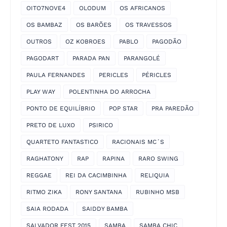
OITO7NOVE4
OLODUM
OS AFRICANOS
OS BAMBAZ
OS BARÕES
OS TRAVESSOS
OUTROS
OZ KOBROES
PABLO
PAGODÃO
PAGODART
PARADA PAN
PARANGOLÉ
PAULA FERNANDES
PERICLES
PÉRICLES
PLAY WAY
POLENTINHA DO ARROCHA
PONTO DE EQUILÍBRIO
POP STAR
PRA PAREDÃO
PRETO DE LUXO
PSIRICO
QUARTETO FANTASTICO
RACIONAIS MC´S
RAGHATONY
RAP
RAPINA
RARO SWING
REGGAE
REI DA CACIMBINHA
RELIQUIA
RITMO ZIKA
RONY SANTANA
RUBINHO MSB
SAIA RODADA
SAIDDY BAMBA
SALVADOR FEST 2015
SAMBA
SAMBA CHIC