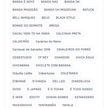
BANDA É NOYZ
BANDA NA2
BANDA OK
BANDA PAGODÃO
BANDA UH PAGOFUNK
BATUCK
BELL MARQUES
BELO
BLACK STYLE
BONDE DO SERROTE
BREGA
CACAU 100% TO NA ONDA
CALCINHA PRETA
CALDEIRÃO
Canários do Reino
Carnaval de Salvador 2016
CAVALEIROS DO FORRÓ
CDSESTUDIO
CF REY
CHANDON
CHICA ÉGUA
CHICABANA
CHICLETE COM BANANA
Cláudia Leitte
Coberturas
COLETANEA
D'BONNÉ
D'VIRADA
DEL LED
DISKDELICIA
DVDS
É JAFRAS
É O TCHAN
É TUDO NOSSO
É XEKE
EDCITY
EDSON GOMES
ESTAKAZERO
FACEGROOVE
FANTASMÃO
FAVELA