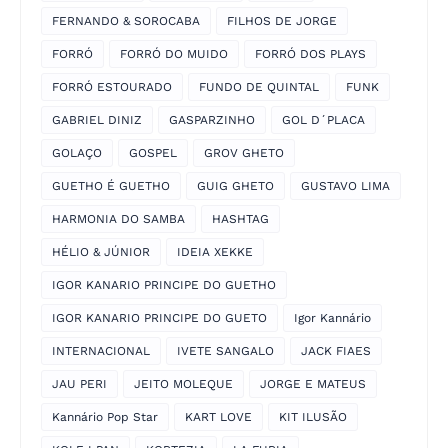
FERNANDO & SOROCABA
FILHOS DE JORGE
FORRÓ
FORRÓ DO MUIDO
FORRÓ DOS PLAYS
FORRÓ ESTOURADO
FUNDO DE QUINTAL
FUNK
GABRIEL DINIZ
GASPARZINHO
GOL D´PLACA
GOLAÇO
GOSPEL
GROV GHETO
GUETHO É GUETHO
GUIG GHETO
GUSTAVO LIMA
HARMONIA DO SAMBA
HASHTAG
HÉLIO & JÚNIOR
IDEIA XEKKE
IGOR KANARIO PRINCIPE DO GUETHO
IGOR KANARIO PRINCIPE DO GUETO
Igor Kannário
INTERNACIONAL
IVETE SANGALO
JACK FIAES
JAU PERI
JEITO MOLEQUE
JORGE E MATEUS
Kannário Pop Star
KART LOVE
KIT ILUSÃO