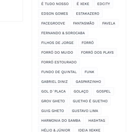
É TUDO NOSSO
É XEKE
EDCITY
EDSON GOMES
ESTAKAZERO
FACEGROOVE
FANTASMÃO
FAVELA
FERNANDO & SOROCABA
FILHOS DE JORGE
FORRÓ
FORRÓ DO MUIDO
FORRÓ DOS PLAYS
FORRÓ ESTOURADO
FUNDO DE QUINTAL
FUNK
GABRIEL DINIZ
GASPARZINHO
GOL D´PLACA
GOLAÇO
GOSPEL
GROV GHETO
GUETHO É GUETHO
GUIG GHETO
GUSTAVO LIMA
HARMONIA DO SAMBA
HASHTAG
HÉLIO & JÚNIOR
IDEIA XEKKE