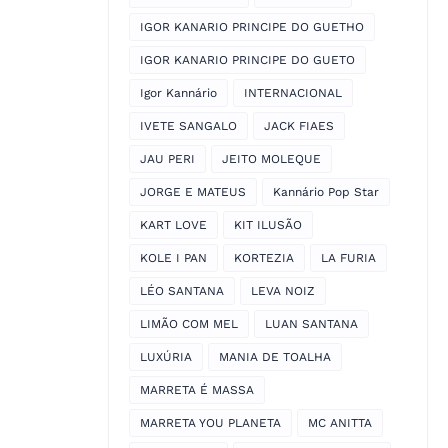
IGOR KANARIO PRINCIPE DO GUETHO
IGOR KANARIO PRINCIPE DO GUETO
Igor Kannário
INTERNACIONAL
IVETE SANGALO
JACK FIAES
JAU PERI
JEITO MOLEQUE
JORGE E MATEUS
Kannário Pop Star
KART LOVE
KIT ILUSÃO
KOLE I PAN
KORTEZIA
LA FURIA
LÉO SANTANA
LEVA NOIZ
LIMÃO COM MEL
LUAN SANTANA
LUXÚRIA
MANIA DE TOALHA
MARRETA É MASSA
MARRETA YOU PLANETA
MC ANITTA