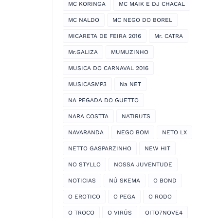
MC KORINGA
MC MAIK E DJ CHACAL
MC NALDO
MC NEGO DO BOREL
MICARETA DE FEIRA 2016
Mr. CATRA
Mr.GALIZA
MUMUZINHO
MUSICA DO CARNAVAL 2016
MUSICASMP3
Na NET
NA PEGADA DO GUETTO
NARA COSTTA
NATIRUTS
NAVARANDA
NEGO BOM
NETO LX
NETTO GASPARZINHO
NEW HIT
NO STYLLO
NOSSA JUVENTUDE
NOTICIAS
NÚ SKEMA
O BOND
O EROTICO
O PEGA
O RODO
O TROCO
O VIRÚS
OITO7NOVE4