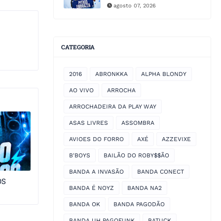
agosto 07, 2026
CATEGORIA
2016
ABRONKKA
ALPHA BLONDY
AO VIVO
ARROCHA
ARROCHADEIRA DA PLAY WAY
ASAS LIVRES
ASSOMBRA
AVIOES DO FORRO
AXÉ
AZZEVIXE
B'BOYS
BAILÃO DO ROBY$$ÃO
BANDA A INVASÃO
BANDA CONECT
OS
BANDA É NOYZ
BANDA NA2
BANDA OK
BANDA PAGODÃO
BANDA UH PAGOFUNK
BATUCK