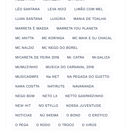
LÉO SANTANA
LEVA NOIZ
LIMÃO COM MEL
LUAN SANTANA
LUXÚRIA
MANIA DE TOALHA
MARRETA É MASSA
MARRETA YOU PLANETA
MC ANITTA
MC KORINGA
MC MAIK E DJ CHACAL
MC NALDO
MC NEGO DO BOREL
MICARETA DE FEIRA 2016
Mr. CATRA
Mr.GALIZA
MUMUZINHO
MUSICA DO CARNAVAL 2016
MUSICASMP3
Na NET
NA PEGADA DO GUETTO
NARA COSTTA
NATIRUTS
NAVARANDA
NEGO BOM
NETO LX
NETTO GASPARZINHO
NEW HIT
NO STYLLO
NOSSA JUVENTUDE
NOTICIAS
NÚ SKEMA
O BOND
O EROTICO
O PEGA
O RODO
O TROCO
O VIRÚS