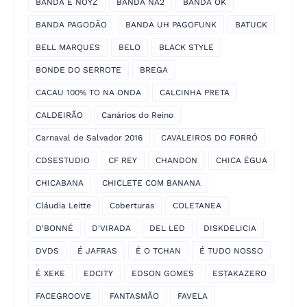
BANDA É NOYZ
BANDA NA2
BANDA OK
BANDA PAGODÃO
BANDA UH PAGOFUNK
BATUCK
BELL MARQUES
BELO
BLACK STYLE
BONDE DO SERROTE
BREGA
CACAU 100% TO NA ONDA
CALCINHA PRETA
CALDEIRÃO
Canários do Reino
Carnaval de Salvador 2016
CAVALEIROS DO FORRÓ
CDSESTUDIO
CF REY
CHANDON
CHICA ÉGUA
CHICABANA
CHICLETE COM BANANA
Cláudia Leitte
Coberturas
COLETANEA
D'BONNÉ
D'VIRADA
DEL LED
DISKDELICIA
DVDS
É JAFRAS
É O TCHAN
É TUDO NOSSO
É XEKE
EDCITY
EDSON GOMES
ESTAKAZERO
FACEGROOVE
FANTASMÃO
FAVELA