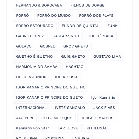
FERNANDO & SOROCABA
FILHOS DE JORGE
FORRÓ
FORRÓ DO MUIDO
FORRÓ DOS PLAYS
FORRÓ ESTOURADO
FUNDO DE QUINTAL
FUNK
GABRIEL DINIZ
GASPARZINHO
GOL D´PLACA
GOLAÇO
GOSPEL
GROV GHETO
GUETHO É GUETHO
GUIG GHETO
GUSTAVO LIMA
HARMONIA DO SAMBA
HASHTAG
HÉLIO & JÚNIOR
IDEIA XEKKE
IGOR KANARIO PRINCIPE DO GUETHO
IGOR KANARIO PRINCIPE DO GUETO
Igor Kannário
INTERNACIONAL
IVETE SANGALO
JACK FIAES
JAU PERI
JEITO MOLEQUE
JORGE E MATEUS
Kannário Pop Star
KART LOVE
KIT ILUSÃO
KOLE I PAN
KORTEZIA
LA FURIA