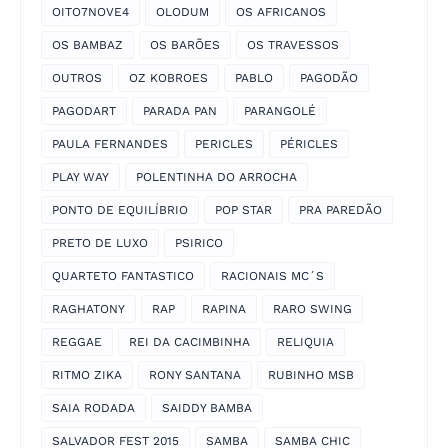
OITO7NOVE4
OLODUM
OS AFRICANOS
OS BAMBAZ
OS BARÕES
OS TRAVESSOS
OUTROS
OZ KOBROES
PABLO
PAGODÃO
PAGODART
PARADA PAN
PARANGOLÉ
PAULA FERNANDES
PERICLES
PÉRICLES
PLAY WAY
POLENTINHA DO ARROCHA
PONTO DE EQUILÍBRIO
POP STAR
PRA PAREDÃO
PRETO DE LUXO
PSIRICO
QUARTETO FANTASTICO
RACIONAIS MC´S
RAGHATONY
RAP
RAPINA
RARO SWING
REGGAE
REI DA CACIMBINHA
RELIQUIA
RITMO ZIKA
RONY SANTANA
RUBINHO MSB
SAIA RODADA
SAIDDY BAMBA
SALVADOR FEST 2015
SAMBA
SAMBA CHIC