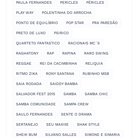
PAULA FERNANDES
PERICLES
PÉRICLES
PLAY WAY
POLENTINHA DO ARROCHA
PONTO DE EQUILÍBRIO
POP STAR
PRA PAREDÃO
PRETO DE LUXO
PSIRICO
QUARTETO FANTASTICO
RACIONAIS MC´S
RAGHATONY
RAP
RAPINA
RARO SWING
REGGAE
REI DA CACIMBINHA
RELIQUIA
RITMO ZIKA
RONY SANTANA
RUBINHO MSB
SAIA RODADA
SAIDDY BAMBA
SALVADOR FEST 2015
SAMBA
SAMBA CHIC
SAMBA COMUNIDADE
SAMPA CREW
SAULO FERNANDES
SENTE O DRAMA
SERTANEJO
SEU MAXIXE
SHAK STYLE
SHEIK BUM
SILVANO SALLES
SIMONE E SIMARIA