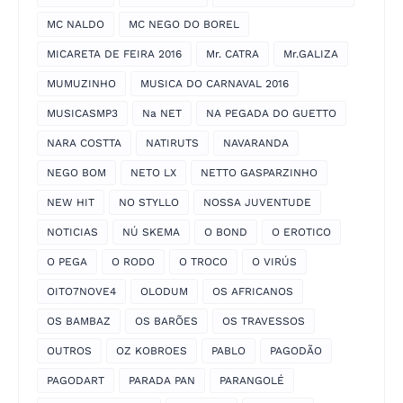
MC NALDO
MC NEGO DO BOREL
MICARETA DE FEIRA 2016
Mr. CATRA
Mr.GALIZA
MUMUZINHO
MUSICA DO CARNAVAL 2016
MUSICASMP3
Na NET
NA PEGADA DO GUETTO
NARA COSTTA
NATIRUTS
NAVARANDA
NEGO BOM
NETO LX
NETTO GASPARZINHO
NEW HIT
NO STYLLO
NOSSA JUVENTUDE
NOTICIAS
NÚ SKEMA
O BOND
O EROTICO
O PEGA
O RODO
O TROCO
O VIRÚS
OITO7NOVE4
OLODUM
OS AFRICANOS
OS BAMBAZ
OS BARÕES
OS TRAVESSOS
OUTROS
OZ KOBROES
PABLO
PAGODÃO
PAGODART
PARADA PAN
PARANGOLÉ