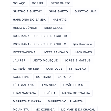
GOLAÇO
GOSPEL
GROV GHETO
GUETHO É GUETHO
GUIG GHETO
GUSTAVO LIMA
HARMONIA DO SAMBA
HASHTAG
HÉLIO & JÚNIOR
IDEIA XEKKE
IGOR KANARIO PRINCIPE DO GUETHO
IGOR KANARIO PRINCIPE DO GUETO
Igor Kannário
INTERNACIONAL
IVETE SANGALO
JACK FIAES
JAU PERI
JEITO MOLEQUE
JORGE E MATEUS
Kannário Pop Star
KART LOVE
KIT ILUSÃO
KOLE I PAN
KORTEZIA
LA FURIA
LÉO SANTANA
LEVA NOIZ
LIMÃO COM MEL
LUAN SANTANA
LUXÚRIA
MANIA DE TOALHA
MARRETA É MASSA
MARRETA YOU PLANETA
MC ANITTA
MC KORINGA
MC MAIK E DJ CHACAL