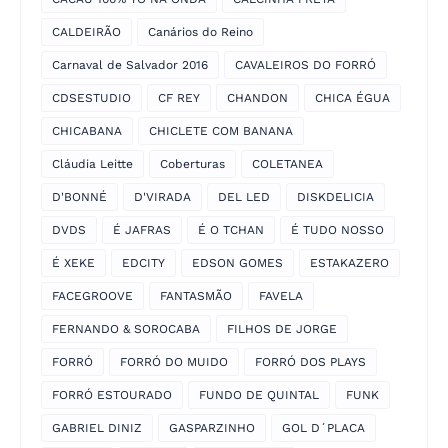
CALDEIRÃO
Canários do Reino
Carnaval de Salvador 2016
CAVALEIROS DO FORRÓ
CDSESTUDIO
CF REY
CHANDON
CHICA ÉGUA
CHICABANA
CHICLETE COM BANANA
Cláudia Leitte
Coberturas
COLETANEA
D'BONNÉ
D'VIRADA
DEL LED
DISKDELICIA
DVDS
É JAFRAS
É O TCHAN
É TUDO NOSSO
É XEKE
EDCITY
EDSON GOMES
ESTAKAZERO
FACEGROOVE
FANTASMÃO
FAVELA
FERNANDO & SOROCABA
FILHOS DE JORGE
FORRÓ
FORRÓ DO MUIDO
FORRÓ DOS PLAYS
FORRÓ ESTOURADO
FUNDO DE QUINTAL
FUNK
GABRIEL DINIZ
GASPARZINHO
GOL D´PLACA