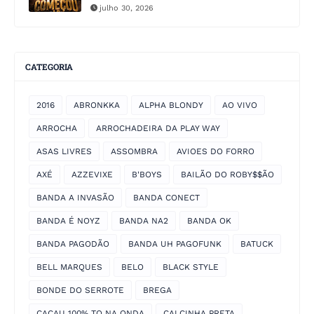
julho 30, 2026
CATEGORIA
2016
ABRONKKA
ALPHA BLONDY
AO VIVO
ARROCHA
ARROCHADEIRA DA PLAY WAY
ASAS LIVRES
ASSOMBRA
AVIOES DO FORRO
AXÉ
AZZEVIXE
B'BOYS
BAILÃO DO ROBY$$ÃO
BANDA A INVASÃO
BANDA CONECT
BANDA É NOYZ
BANDA NA2
BANDA OK
BANDA PAGODÃO
BANDA UH PAGOFUNK
BATUCK
BELL MARQUES
BELO
BLACK STYLE
BONDE DO SERROTE
BREGA
CACAU 100% TO NA ONDA
CALCINHA PRETA