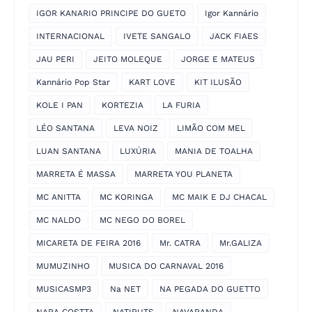
IGOR KANARIO PRINCIPE DO GUETO
Igor Kannário
INTERNACIONAL
IVETE SANGALO
JACK FIAES
JAU PERI
JEITO MOLEQUE
JORGE E MATEUS
Kannário Pop Star
KART LOVE
KIT ILUSÃO
KOLE I PAN
KORTEZIA
LA FURIA
LÉO SANTANA
LEVA NOIZ
LIMÃO COM MEL
LUAN SANTANA
LUXÚRIA
MANIA DE TOALHA
MARRETA É MASSA
MARRETA YOU PLANETA
MC ANITTA
MC KORINGA
MC MAIK E DJ CHACAL
MC NALDO
MC NEGO DO BOREL
MICARETA DE FEIRA 2016
Mr. CATRA
Mr.GALIZA
MUMUZINHO
MUSICA DO CARNAVAL 2016
MUSICASMP3
Na NET
NA PEGADA DO GUETTO