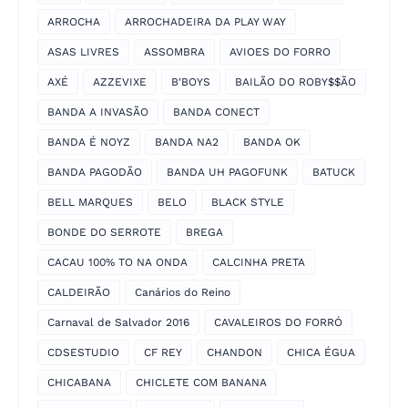
ARROCHA
ARROCHADEIRA DA PLAY WAY
ASAS LIVRES
ASSOMBRA
AVIOES DO FORRO
AXÉ
AZZEVIXE
B'BOYS
BAILÃO DO ROBY$$ÃO
BANDA A INVASÃO
BANDA CONECT
BANDA É NOYZ
BANDA NA2
BANDA OK
BANDA PAGODÃO
BANDA UH PAGOFUNK
BATUCK
BELL MARQUES
BELO
BLACK STYLE
BONDE DO SERROTE
BREGA
CACAU 100% TO NA ONDA
CALCINHA PRETA
CALDEIRÃO
Canários do Reino
Carnaval de Salvador 2016
CAVALEIROS DO FORRÓ
CDSESTUDIO
CF REY
CHANDON
CHICA ÉGUA
CHICABANA
CHICLETE COM BANANA