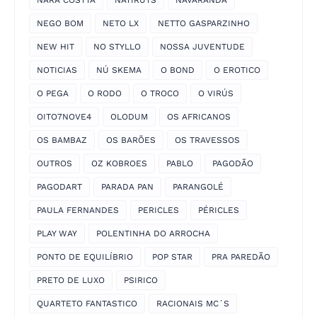
NARA COSTTA
NATIRUTS
NAVARANDA
NEGO BOM
NETO LX
NETTO GASPARZINHO
NEW HIT
NO STYLLO
NOSSA JUVENTUDE
NOTICIAS
NÚ SKEMA
O BOND
O EROTICO
O PEGA
O RODO
O TROCO
O VIRÚS
OITO7NOVE4
OLODUM
OS AFRICANOS
OS BAMBAZ
OS BARÕES
OS TRAVESSOS
OUTROS
OZ KOBROES
PABLO
PAGODÃO
PAGODART
PARADA PAN
PARANGOLÉ
PAULA FERNANDES
PERICLES
PÉRICLES
PLAY WAY
POLENTINHA DO ARROCHA
PONTO DE EQUILÍBRIO
POP STAR
PRA PAREDÃO
PRETO DE LUXO
PSIRICO
QUARTETO FANTASTICO
RACIONAIS MC´S