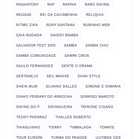
RAGHATONY
RAP
RAPINA
RARO SWING
REGGAE
REI DA CACIMBINHA
RELIQUIA
RITMO ZIKA
RONY SANTANA
RUBINHO MSB
SAIA RODADA
SAIDDY BAMBA
SALVADOR FEST 2015
SAMBA
SAMBA CHIC
SAMBA COMUNIDADE
SAMPA CREW
SAULO FERNANDES
SENTE O DRAMA
SERTANEJO
SEU MAXIXE
SHAK STYLE
SHEIK BUM
SILVANO SALLES
SIMONE E SIMARIA
SINHO FERRARY DO ARROCHA
SORRISO MAROTO
SWING DO P
SWINGUEIRA
TAYRONE CIGANO
TEDDY PHERRAZ
THALLES ROBERTO
THIAGUINHO
TIERRY
TIMBALADA
TOMATE
TOUR EUROPA
TURMA DO PAGODE
ULTIMOS CDS