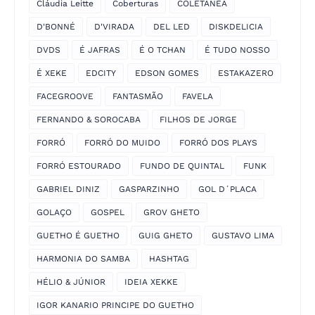
Cláudia Leitte
Coberturas
COLETANEA
D'BONNÉ
D'VIRADA
DEL LED
DISKDELICIA
DVDS
É JAFRAS
É O TCHAN
É TUDO NOSSO
É XEKE
EDCITY
EDSON GOMES
ESTAKAZERO
FACEGROOVE
FANTASMÃO
FAVELA
FERNANDO & SOROCABA
FILHOS DE JORGE
FORRÓ
FORRÓ DO MUIDO
FORRÓ DOS PLAYS
FORRÓ ESTOURADO
FUNDO DE QUINTAL
FUNK
GABRIEL DINIZ
GASPARZINHO
GOL D´PLACA
GOLAÇO
GOSPEL
GROV GHETO
GUETHO É GUETHO
GUIG GHETO
GUSTAVO LIMA
HARMONIA DO SAMBA
HASHTAG
HÉLIO & JÚNIOR
IDEIA XEKKE
IGOR KANARIO PRINCIPE DO GUETHO