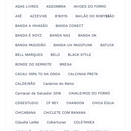
ASAS LIVRES
ASSOMBRA
AVIOES DO FORRO
AXÉ
AZZEVIXE
B'BOYS
BAILÃO DO ROBY$$ÃO
BANDA A INVASÃO
BANDA CONECT
BANDA É NOYZ
BANDA NA2
BANDA OK
BANDA PAGODÃO
BANDA UH PAGOFUNK
BATUCK
BELL MARQUES
BELO
BLACK STYLE
BONDE DO SERROTE
BREGA
CACAU 100% TO NA ONDA
CALCINHA PRETA
CALDEIRÃO
Canários do Reino
Carnaval de Salvador 2016
CAVALEIROS DO FORRÓ
CDSESTUDIO
CF REY
CHANDON
CHICA ÉGUA
CHICABANA
CHICLETE COM BANANA
Cláudia Leitte
Coberturas
COLETANEA