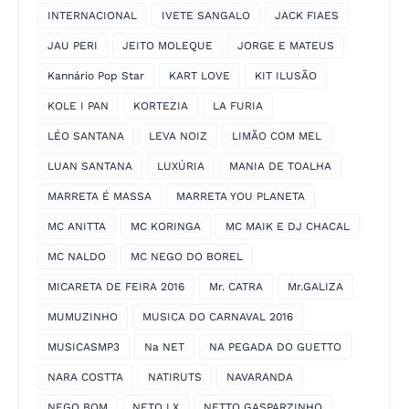
INTERNACIONAL
IVETE SANGALO
JACK FIAES
JAU PERI
JEITO MOLEQUE
JORGE E MATEUS
Kannário Pop Star
KART LOVE
KIT ILUSÃO
KOLE I PAN
KORTEZIA
LA FURIA
LÉO SANTANA
LEVA NOIZ
LIMÃO COM MEL
LUAN SANTANA
LUXÚRIA
MANIA DE TOALHA
MARRETA É MASSA
MARRETA YOU PLANETA
MC ANITTA
MC KORINGA
MC MAIK E DJ CHACAL
MC NALDO
MC NEGO DO BOREL
MICARETA DE FEIRA 2016
Mr. CATRA
Mr.GALIZA
MUMUZINHO
MUSICA DO CARNAVAL 2016
MUSICASMP3
Na NET
NA PEGADA DO GUETTO
NARA COSTTA
NATIRUTS
NAVARANDA
NEGO BOM
NETO LX
NETTO GASPARZINHO