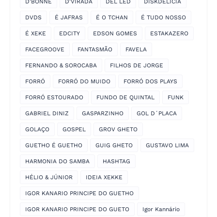
D'BONNÉ
D'VIRADA
DEL LED
DISKDELICIA
DVDS
É JAFRAS
É O TCHAN
É TUDO NOSSO
É XEKE
EDCITY
EDSON GOMES
ESTAKAZERO
FACEGROOVE
FANTASMÃO
FAVELA
FERNANDO & SOROCABA
FILHOS DE JORGE
FORRÓ
FORRÓ DO MUIDO
FORRÓ DOS PLAYS
FORRÓ ESTOURADO
FUNDO DE QUINTAL
FUNK
GABRIEL DINIZ
GASPARZINHO
GOL D´PLACA
GOLAÇO
GOSPEL
GROV GHETO
GUETHO É GUETHO
GUIG GHETO
GUSTAVO LIMA
HARMONIA DO SAMBA
HASHTAG
HÉLIO & JÚNIOR
IDEIA XEKKE
IGOR KANARIO PRINCIPE DO GUETHO
IGOR KANARIO PRINCIPE DO GUETO
Igor Kannário