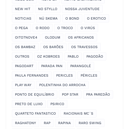
NEW HIT
NO STYLLO
NOSSA JUVENTUDE
NOTICIAS
NÚ SKEMA
O BOND
O EROTICO
O PEGA
O RODO
O TROCO
O VIRÚS
OITO7NOVE4
OLODUM
OS AFRICANOS
OS BAMBAZ
OS BARÕES
OS TRAVESSOS
OUTROS
OZ KOBROES
PABLO
PAGODÃO
PAGODART
PARADA PAN
PARANGOLÉ
PAULA FERNANDES
PERICLES
PÉRICLES
PLAY WAY
POLENTINHA DO ARROCHA
PONTO DE EQUILÍBRIO
POP STAR
PRA PAREDÃO
PRETO DE LUXO
PSIRICO
QUARTETO FANTASTICO
RACIONAIS MC´S
RAGHATONY
RAP
RAPINA
RARO SWING