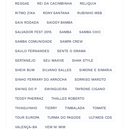
REGGAE
REI DA CACIMBINHA
RELIQUIA
RITMO ZIKA
RONY SANTANA
RUBINHO MSB
SAIA RODADA
SAIDDY BAMBA
SALVADOR FEST 2015
SAMBA
SAMBA CHIC
SAMBA COMUNIDADE
SAMPA CREW
SAULO FERNANDES
SENTE O DRAMA
SERTANEJO
SEU MAXIXE
SHAK STYLE
SHEIK BUM
SILVANO SALLES
SIMONE E SIMARIA
SINHO FERRARY DO ARROCHA
SORRISO MAROTO
SWING DO P
SWINGUEIRA
TAYRONE CIGANO
TEDDY PHERRAZ
THALLES ROBERTO
THIAGUINHO
TIERRY
TIMBALADA
TOMATE
TOUR EUROPA
TURMA DO PAGODE
ULTIMOS CDS
VALENÇA-BA
VEM NI MIM