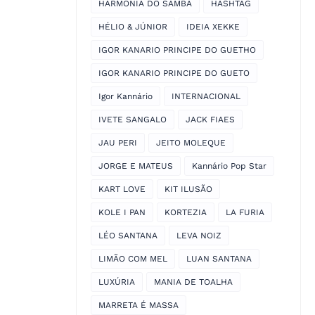
HARMONIA DO SAMBA
HASHTAG
HÉLIO & JÚNIOR
IDEIA XEKKE
IGOR KANARIO PRINCIPE DO GUETHO
IGOR KANARIO PRINCIPE DO GUETO
Igor Kannário
INTERNACIONAL
IVETE SANGALO
JACK FIAES
JAU PERI
JEITO MOLEQUE
JORGE E MATEUS
Kannário Pop Star
KART LOVE
KIT ILUSÃO
KOLE I PAN
KORTEZIA
LA FURIA
LÉO SANTANA
LEVA NOIZ
LIMÃO COM MEL
LUAN SANTANA
LUXÚRIA
MANIA DE TOALHA
MARRETA É MASSA