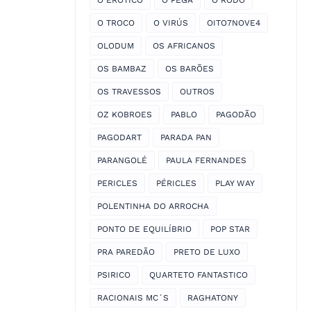
O EROTICO
O PEGA
O RODO
O TROCO
O VIRÚS
OITO7NOVE4
OLODUM
OS AFRICANOS
OS BAMBAZ
OS BARÕES
OS TRAVESSOS
OUTROS
OZ KOBROES
PABLO
PAGODÃO
PAGODART
PARADA PAN
PARANGOLÉ
PAULA FERNANDES
PERICLES
PÉRICLES
PLAY WAY
POLENTINHA DO ARROCHA
PONTO DE EQUILÍBRIO
POP STAR
PRA PAREDÃO
PRETO DE LUXO
PSIRICO
QUARTETO FANTASTICO
RACIONAIS MC´S
RAGHATONY