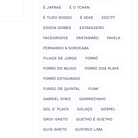
É JAFRAS
É O TCHAN
É TUDO NOSSO
É XEKE
EDCITY
EDSON GOMES
ESTAKAZERO
FACEGROOVE
FANTASMÃO
FAVELA
FERNANDO & SOROCABA
FILHOS DE JORGE
FORRÓ
FORRÓ DO MUIDO
FORRÓ DOS PLAYS
FORRÓ ESTOURADO
FUNDO DE QUINTAL
FUNK
GABRIEL DINIZ
GASPARZINHO
GOL D´PLACA
GOLAÇO
GOSPEL
GROV GHETO
GUETHO É GUETHO
GUIG GHETO
GUSTAVO LIMA