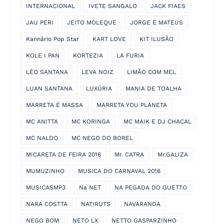
INTERNACIONAL
IVETE SANGALO
JACK FIAES
JAU PERI
JEITO MOLEQUE
JORGE E MATEUS
Kannário Pop Star
KART LOVE
KIT ILUSÃO
KOLE I PAN
KORTEZIA
LA FURIA
LÉO SANTANA
LEVA NOIZ
LIMÃO COM MEL
LUAN SANTANA
LUXÚRIA
MANIA DE TOALHA
MARRETA É MASSA
MARRETA YOU PLANETA
MC ANITTA
MC KORINGA
MC MAIK E DJ CHACAL
MC NALDO
MC NEGO DO BOREL
MICARETA DE FEIRA 2016
Mr. CATRA
Mr.GALIZA
MUMUZINHO
MUSICA DO CARNAVAL 2016
MUSICASMP3
Na NET
NA PEGADA DO GUETTO
NARA COSTTA
NATIRUTS
NAVARANDA
NEGO BOM
NETO LX
NETTO GASPARZINHO