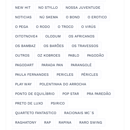
NEW HIT
NO STYLLO
NOSSA JUVENTUDE
NOTICIAS
NÚ SKEMA
O BOND
O EROTICO
O PEGA
O RODO
O TROCO
O VIRÚS
OITO7NOVE4
OLODUM
OS AFRICANOS
OS BAMBAZ
OS BARÕES
OS TRAVESSOS
OUTROS
OZ KOBROES
PABLO
PAGODÃO
PAGODART
PARADA PAN
PARANGOLÉ
PAULA FERNANDES
PERICLES
PÉRICLES
PLAY WAY
POLENTINHA DO ARROCHA
PONTO DE EQUILÍBRIO
POP STAR
PRA PAREDÃO
PRETO DE LUXO
PSIRICO
QUARTETO FANTASTICO
RACIONAIS MC´S
RAGHATONY
RAP
RAPINA
RARO SWING