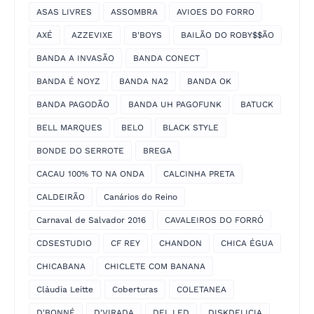
ASAS LIVRES
ASSOMBRA
AVIOES DO FORRO
AXÉ
AZZEVIXE
B'BOYS
BAILÃO DO ROBY$$ÃO
BANDA A INVASÃO
BANDA CONECT
BANDA É NOYZ
BANDA NA2
BANDA OK
BANDA PAGODÃO
BANDA UH PAGOFUNK
BATUCK
BELL MARQUES
BELO
BLACK STYLE
BONDE DO SERROTE
BREGA
CACAU 100% TO NA ONDA
CALCINHA PRETA
CALDEIRÃO
Canários do Reino
Carnaval de Salvador 2016
CAVALEIROS DO FORRÓ
CDSESTUDIO
CF REY
CHANDON
CHICA ÉGUA
CHICABANA
CHICLETE COM BANANA
Cláudia Leitte
Coberturas
COLETANEA
D'BONNÉ
D'VIRADA
DEL LED
DISKDELICIA