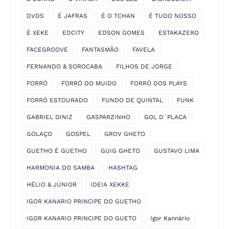
DVDS
É JAFRAS
É O TCHAN
É TUDO NOSSO
É XEKE
EDCITY
EDSON GOMES
ESTAKAZERO
FACEGROOVE
FANTASMÃO
FAVELA
FERNANDO & SOROCABA
FILHOS DE JORGE
FORRÓ
FORRÓ DO MUIDO
FORRÓ DOS PLAYS
FORRÓ ESTOURADO
FUNDO DE QUINTAL
FUNK
GABRIEL DINIZ
GASPARZINHO
GOL D´PLACA
GOLAÇO
GOSPEL
GROV GHETO
GUETHO É GUETHO
GUIG GHETO
GUSTAVO LIMA
HARMONIA DO SAMBA
HASHTAG
HÉLIO & JÚNIOR
IDEIA XEKKE
IGOR KANARIO PRINCIPE DO GUETHO
IGOR KANARIO PRINCIPE DO GUETO
Igor Kannário