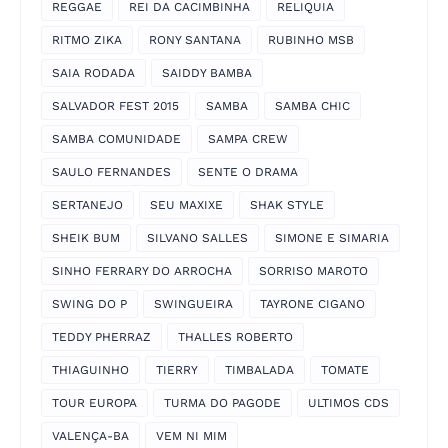
REGGAE
REI DA CACIMBINHA
RELIQUIA
RITMO ZIKA
RONY SANTANA
RUBINHO MSB
SAIA RODADA
SAIDDY BAMBA
SALVADOR FEST 2015
SAMBA
SAMBA CHIC
SAMBA COMUNIDADE
SAMPA CREW
SAULO FERNANDES
SENTE O DRAMA
SERTANEJO
SEU MAXIXE
SHAK STYLE
SHEIK BUM
SILVANO SALLES
SIMONE E SIMARIA
SINHO FERRARY DO ARROCHA
SORRISO MAROTO
SWING DO P
SWINGUEIRA
TAYRONE CIGANO
TEDDY PHERRAZ
THALLES ROBERTO
THIAGUINHO
TIERRY
TIMBALADA
TOMATE
TOUR EUROPA
TURMA DO PAGODE
ULTIMOS CDS
VALENÇA-BA
VEM NI MIM