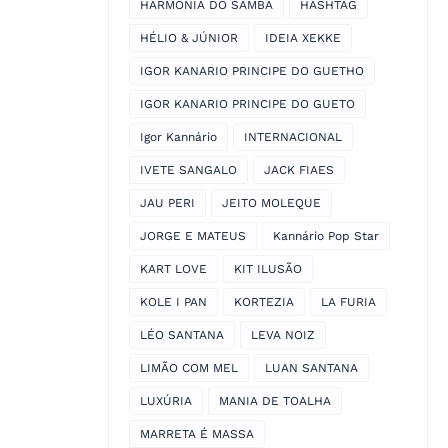
HARMONIA DO SAMBA
HASHTAG
HÉLIO & JÚNIOR
IDEIA XEKKE
IGOR KANARIO PRINCIPE DO GUETHO
IGOR KANARIO PRINCIPE DO GUETO
Igor Kannário
INTERNACIONAL
IVETE SANGALO
JACK FIAES
JAU PERI
JEITO MOLEQUE
JORGE E MATEUS
Kannário Pop Star
KART LOVE
KIT ILUSÃO
KOLE I PAN
KORTEZIA
LA FURIA
LÉO SANTANA
LEVA NOIZ
LIMÃO COM MEL
LUAN SANTANA
LUXÚRIA
MANIA DE TOALHA
MARRETA É MASSA