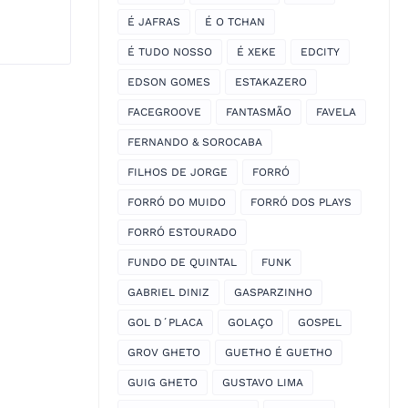
É JAFRAS
É O TCHAN
É TUDO NOSSO
É XEKE
EDCITY
EDSON GOMES
ESTAKAZERO
FACEGROOVE
FANTASMÃO
FAVELA
FERNANDO & SOROCABA
FILHOS DE JORGE
FORRÓ
FORRÓ DO MUIDO
FORRÓ DOS PLAYS
FORRÓ ESTOURADO
FUNDO DE QUINTAL
FUNK
GABRIEL DINIZ
GASPARZINHO
GOL D´PLACA
GOLAÇO
GOSPEL
GROV GHETO
GUETHO É GUETHO
GUIG GHETO
GUSTAVO LIMA