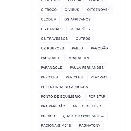
O EROTICO
O PEGA
O RODO
O TROCO
O VIRÚS
OITO7NOVE4
OLODUM
OS AFRICANOS
OS BAMBAZ
OS BARÕES
OS TRAVESSOS
OUTROS
OZ KOBROES
PABLO
PAGODÃO
PAGODART
PARADA PAN
PARANGOLÉ
PAULA FERNANDES
PERICLES
PÉRICLES
PLAY WAY
POLENTINHA DO ARROCHA
PONTO DE EQUILÍBRIO
POP STAR
PRA PAREDÃO
PRETO DE LUXO
PSIRICO
QUARTETO FANTASTICO
RACIONAIS MC´S
RAGHATONY