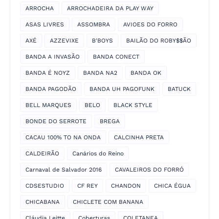
ARROCHA
ARROCHADEIRA DA PLAY WAY
ASAS LIVRES
ASSOMBRA
AVIOES DO FORRO
AXÉ
AZZEVIXE
B'BOYS
BAILÃO DO ROBY$$ÃO
BANDA A INVASÃO
BANDA CONECT
BANDA É NOYZ
BANDA NA2
BANDA OK
BANDA PAGODÃO
BANDA UH PAGOFUNK
BATUCK
BELL MARQUES
BELO
BLACK STYLE
BONDE DO SERROTE
BREGA
CACAU 100% TO NA ONDA
CALCINHA PRETA
CALDEIRÃO
Canários do Reino
Carnaval de Salvador 2016
CAVALEIROS DO FORRÓ
CDSESTUDIO
CF REY
CHANDON
CHICA ÉGUA
CHICABANA
CHICLETE COM BANANA
Cláudia Leitte
Coberturas
COLETANEA