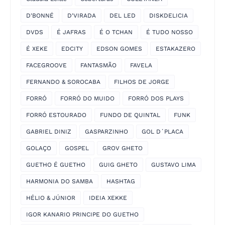
D'BONNÉ
D'VIRADA
DEL LED
DISKDELICIA
DVDS
É JAFRAS
É O TCHAN
É TUDO NOSSO
É XEKE
EDCITY
EDSON GOMES
ESTAKAZERO
FACEGROOVE
FANTASMÃO
FAVELA
FERNANDO & SOROCABA
FILHOS DE JORGE
FORRÓ
FORRÓ DO MUIDO
FORRÓ DOS PLAYS
FORRÓ ESTOURADO
FUNDO DE QUINTAL
FUNK
GABRIEL DINIZ
GASPARZINHO
GOL D´PLACA
GOLAÇO
GOSPEL
GROV GHETO
GUETHO É GUETHO
GUIG GHETO
GUSTAVO LIMA
HARMONIA DO SAMBA
HASHTAG
HÉLIO & JÚNIOR
IDEIA XEKKE
IGOR KANARIO PRINCIPE DO GUETHO