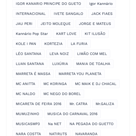
IGOR KANARIO PRINCIPE DO GUETO
Igor Kannário
INTERNACIONAL
IVETE SANGALO
JACK FIAES
JAU PERI
JEITO MOLEQUE
JORGE E MATEUS
Kannário Pop Star
KART LOVE
KIT ILUSÃO
KOLE I PAN
KORTEZIA
LA FURIA
LÉO SANTANA
LEVA NOIZ
LIMÃO COM MEL
LUAN SANTANA
LUXÚRIA
MANIA DE TOALHA
MARRETA É MASSA
MARRETA YOU PLANETA
MC ANITTA
MC KORINGA
MC MAIK E DJ CHACAL
MC NALDO
MC NEGO DO BOREL
MICARETA DE FEIRA 2016
Mr. CATRA
Mr.GALIZA
MUMUZINHO
MUSICA DO CARNAVAL 2016
MUSICASMP3
Na NET
NA PEGADA DO GUETTO
NARA COSTTA
NATIRUTS
NAVARANDA