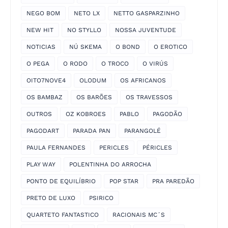
NEGO BOM
NETO LX
NETTO GASPARZINHO
NEW HIT
NO STYLLO
NOSSA JUVENTUDE
NOTICIAS
NÚ SKEMA
O BOND
O EROTICO
O PEGA
O RODO
O TROCO
O VIRÚS
OITO7NOVE4
OLODUM
OS AFRICANOS
OS BAMBAZ
OS BARÕES
OS TRAVESSOS
OUTROS
OZ KOBROES
PABLO
PAGODÃO
PAGODART
PARADA PAN
PARANGOLÉ
PAULA FERNANDES
PERICLES
PÉRICLES
PLAY WAY
POLENTINHA DO ARROCHA
PONTO DE EQUILÍBRIO
POP STAR
PRA PAREDÃO
PRETO DE LUXO
PSIRICO
QUARTETO FANTASTICO
RACIONAIS MC´S