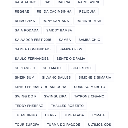
RAGHATONY
RAP
RAPINA
RARO SWING
REGGAE
REI DA CACIMBINHA
RELIQUIA
RITMO ZIKA
RONY SANTANA
RUBINHO MSB
SAIA RODADA
SAIDDY BAMBA
SALVADOR FEST 2015
SAMBA
SAMBA CHIC
SAMBA COMUNIDADE
SAMPA CREW
SAULO FERNANDES
SENTE O DRAMA
SERTANEJO
SEU MAXIXE
SHAK STYLE
SHEIK BUM
SILVANO SALLES
SIMONE E SIMARIA
SINHO FERRARY DO ARROCHA
SORRISO MAROTO
SWING DO P
SWINGUEIRA
TAYRONE CIGANO
TEDDY PHERRAZ
THALLES ROBERTO
THIAGUINHO
TIERRY
TIMBALADA
TOMATE
TOUR EUROPA
TURMA DO PAGODE
ULTIMOS CDS