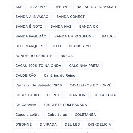
AXÉ
AZZEVIXE
B'BOYS
BAILÃO DO ROBY$$ÃO
BANDA A INVASÃO
BANDA CONECT
BANDA É NOYZ
BANDA NA2
BANDA OK
BANDA PAGODÃO
BANDA UH PAGOFUNK
BATUCK
BELL MARQUES
BELO
BLACK STYLE
BONDE DO SERROTE
BREGA
CACAU 100% TO NA ONDA
CALCINHA PRETA
CALDEIRÃO
Canários do Reino
Carnaval de Salvador 2016
CAVALEIROS DO FORRÓ
CDSESTUDIO
CF REY
CHANDON
CHICA ÉGUA
CHICABANA
CHICLETE COM BANANA
Cláudia Leitte
Coberturas
COLETANEA
D'BONNÉ
D'VIRADA
DEL LED
DISKDELICIA