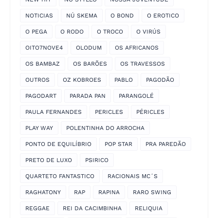
NOTICIAS
NÚ SKEMA
O BOND
O EROTICO
O PEGA
O RODO
O TROCO
O VIRÚS
OITO7NOVE4
OLODUM
OS AFRICANOS
OS BAMBAZ
OS BARÕES
OS TRAVESSOS
OUTROS
OZ KOBROES
PABLO
PAGODÃO
PAGODART
PARADA PAN
PARANGOLÉ
PAULA FERNANDES
PERICLES
PÉRICLES
PLAY WAY
POLENTINHA DO ARROCHA
PONTO DE EQUILÍBRIO
POP STAR
PRA PAREDÃO
PRETO DE LUXO
PSIRICO
QUARTETO FANTASTICO
RACIONAIS MC´S
RAGHATONY
RAP
RAPINA
RARO SWING
REGGAE
REI DA CACIMBINHA
RELIQUIA