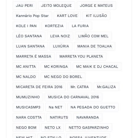
JAU PERI
JEITO MOLEQUE
JORGE E MATEUS
Kannário Pop Star
KART LOVE
KIT ILUSÃO
KOLE I PAN
KORTEZIA
LA FURIA
LÉO SANTANA
LEVA NOIZ
LIMÃO COM MEL
LUAN SANTANA
LUXÚRIA
MANIA DE TOALHA
MARRETA É MASSA
MARRETA YOU PLANETA
MC ANITTA
MC KORINGA
MC MAIK E DJ CHACAL
MC NALDO
MC NEGO DO BOREL
MICARETA DE FEIRA 2016
Mr. CATRA
Mr.GALIZA
MUMUZINHO
MUSICA DO CARNAVAL 2016
MUSICASMP3
Na NET
NA PEGADA DO GUETTO
NARA COSTTA
NATIRUTS
NAVARANDA
NEGO BOM
NETO LX
NETTO GASPARZINHO
NEW HIT
NO STYLLO
NOSSA JUVENTUDE