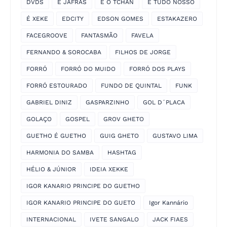
DVDS
É JAFRAS
É O TCHAN
É TUDO NOSSO
É XEKE
EDCITY
EDSON GOMES
ESTAKAZERO
FACEGROOVE
FANTASMÃO
FAVELA
FERNANDO & SOROCABA
FILHOS DE JORGE
FORRÓ
FORRÓ DO MUIDO
FORRÓ DOS PLAYS
FORRÓ ESTOURADO
FUNDO DE QUINTAL
FUNK
GABRIEL DINIZ
GASPARZINHO
GOL D´PLACA
GOLAÇO
GOSPEL
GROV GHETO
GUETHO É GUETHO
GUIG GHETO
GUSTAVO LIMA
HARMONIA DO SAMBA
HASHTAG
HÉLIO & JÚNIOR
IDEIA XEKKE
IGOR KANARIO PRINCIPE DO GUETHO
IGOR KANARIO PRINCIPE DO GUETO
Igor Kannário
INTERNACIONAL
IVETE SANGALO
JACK FIAES