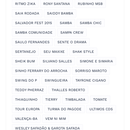
RITMO ZIKA
RONY SANTANA
RUBINHO MSB
SAIA RODADA
SAIDDY BAMBA
SALVADOR FEST 2015
SAMBA
SAMBA CHIC
SAMBA COMUNIDADE
SAMPA CREW
SAULO FERNANDES
SENTE O DRAMA
SERTANEJO
SEU MAXIXE
SHAK STYLE
SHEIK BUM
SILVANO SALLES
SIMONE E SIMARIA
SINHO FERRARY DO ARROCHA
SORRISO MAROTO
SWING DO P
SWINGUEIRA
TAYRONE CIGANO
TEDDY PHERRAZ
THALLES ROBERTO
THIAGUINHO
TIERRY
TIMBALADA
TOMATE
TOUR EUROPA
TURMA DO PAGODE
ULTIMOS CDS
VALENÇA-BA
VEM NI MIM
WESLEY SAFADÃO & GAROTA SAFADA