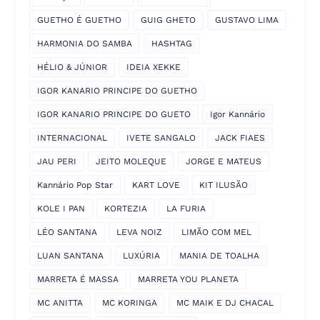
GUETHO É GUETHO
GUIG GHETO
GUSTAVO LIMA
HARMONIA DO SAMBA
HASHTAG
HÉLIO & JÚNIOR
IDEIA XEKKE
IGOR KANARIO PRINCIPE DO GUETHO
IGOR KANARIO PRINCIPE DO GUETO
Igor Kannário
INTERNACIONAL
IVETE SANGALO
JACK FIAES
JAU PERI
JEITO MOLEQUE
JORGE E MATEUS
Kannário Pop Star
KART LOVE
KIT ILUSÃO
KOLE I PAN
KORTEZIA
LA FURIA
LÉO SANTANA
LEVA NOIZ
LIMÃO COM MEL
LUAN SANTANA
LUXÚRIA
MANIA DE TOALHA
MARRETA É MASSA
MARRETA YOU PLANETA
MC ANITTA
MC KORINGA
MC MAIK E DJ CHACAL