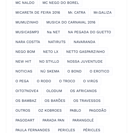
MC NALDO
MC NEGO DO BOREL
MICARETA DE FEIRA 2016
Mr. CATRA
Mr.GALIZA
MUMUZINHO
MUSICA DO CARNAVAL 2016
MUSICASMP3
Na NET
NA PEGADA DO GUETTO
NARA COSTTA
NATIRUTS
NAVARANDA
NEGO BOM
NETO LX
NETTO GASPARZINHO
NEW HIT
NO STYLLO
NOSSA JUVENTUDE
NOTICIAS
NÚ SKEMA
O BOND
O EROTICO
O PEGA
O RODO
O TROCO
O VIRÚS
OITO7NOVE4
OLODUM
OS AFRICANOS
OS BAMBAZ
OS BARÕES
OS TRAVESSOS
OUTROS
OZ KOBROES
PABLO
PAGODÃO
PAGODART
PARADA PAN
PARANGOLÉ
PAULA FERNANDES
PERICLES
PÉRICLES