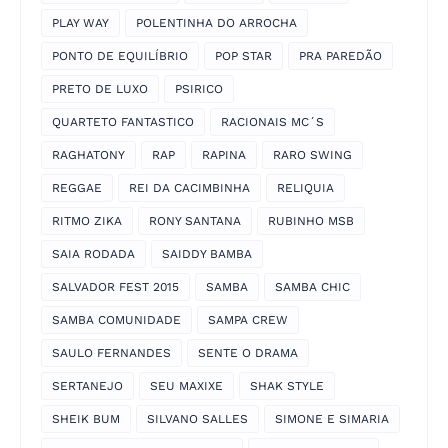
PLAY WAY
POLENTINHA DO ARROCHA
PONTO DE EQUILÍBRIO
POP STAR
PRA PAREDÃO
PRETO DE LUXO
PSIRICO
QUARTETO FANTASTICO
RACIONAIS MC´S
RAGHATONY
RAP
RAPINA
RARO SWING
REGGAE
REI DA CACIMBINHA
RELIQUIA
RITMO ZIKA
RONY SANTANA
RUBINHO MSB
SAIA RODADA
SAIDDY BAMBA
SALVADOR FEST 2015
SAMBA
SAMBA CHIC
SAMBA COMUNIDADE
SAMPA CREW
SAULO FERNANDES
SENTE O DRAMA
SERTANEJO
SEU MAXIXE
SHAK STYLE
SHEIK BUM
SILVANO SALLES
SIMONE E SIMARIA