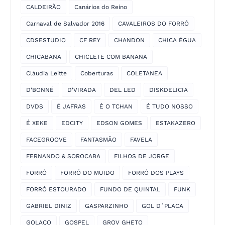
CALDEIRÃO
Canários do Reino
Carnaval de Salvador 2016
CAVALEIROS DO FORRÓ
CDSESTUDIO
CF REY
CHANDON
CHICA ÉGUA
CHICABANA
CHICLETE COM BANANA
Cláudia Leitte
Coberturas
COLETANEA
D'BONNÉ
D'VIRADA
DEL LED
DISKDELICIA
DVDS
É JAFRAS
É O TCHAN
É TUDO NOSSO
É XEKE
EDCITY
EDSON GOMES
ESTAKAZERO
FACEGROOVE
FANTASMÃO
FAVELA
FERNANDO & SOROCABA
FILHOS DE JORGE
FORRÓ
FORRÓ DO MUIDO
FORRÓ DOS PLAYS
FORRÓ ESTOURADO
FUNDO DE QUINTAL
FUNK
GABRIEL DINIZ
GASPARZINHO
GOL D´PLACA
GOLAÇO
GOSPEL
GROV GHETO