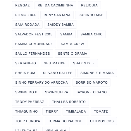
REGGAE
REI DA CACIMBINHA
RELIQUIA
RITMO ZIKA
RONY SANTANA
RUBINHO MSB
SAIA RODADA
SAIDDY BAMBA
SALVADOR FEST 2015
SAMBA
SAMBA CHIC
SAMBA COMUNIDADE
SAMPA CREW
SAULO FERNANDES
SENTE O DRAMA
SERTANEJO
SEU MAXIXE
SHAK STYLE
SHEIK BUM
SILVANO SALLES
SIMONE E SIMARIA
SINHO FERRARY DO ARROCHA
SORRISO MAROTO
SWING DO P
SWINGUEIRA
TAYRONE CIGANO
TEDDY PHERRAZ
THALLES ROBERTO
THIAGUINHO
TIERRY
TIMBALADA
TOMATE
TOUR EUROPA
TURMA DO PAGODE
ULTIMOS CDS
VALENÇA-BA
VEM NI MIM