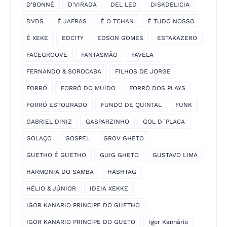
D'BONNÉ
D'VIRADA
DEL LED
DISKDELICIA
DVDS
É JAFRAS
É O TCHAN
É TUDO NOSSO
É XEKE
EDCITY
EDSON GOMES
ESTAKAZERO
FACEGROOVE
FANTASMÃO
FAVELA
FERNANDO & SOROCABA
FILHOS DE JORGE
FORRÓ
FORRÓ DO MUIDO
FORRÓ DOS PLAYS
FORRÓ ESTOURADO
FUNDO DE QUINTAL
FUNK
GABRIEL DINIZ
GASPARZINHO
GOL D´PLACA
GOLAÇO
GOSPEL
GROV GHETO
GUETHO É GUETHO
GUIG GHETO
GUSTAVO LIMA
HARMONIA DO SAMBA
HASHTAG
HÉLIO & JÚNIOR
IDEIA XEKKE
IGOR KANARIO PRINCIPE DO GUETHO
IGOR KANARIO PRINCIPE DO GUETO
Igor Kannário