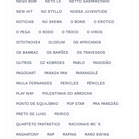
NEGO BOM
NETO LX
NETTO GASPARZINHO
NEW HIT
NO STYLLO
NOSSA JUVENTUDE
NOTICIAS
NÚ SKEMA
O BOND
O EROTICO
O PEGA
O RODO
O TROCO
O VIRÚS
OITO7NOVE4
OLODUM
OS AFRICANOS
OS BAMBAZ
OS BARÕES
OS TRAVESSOS
OUTROS
OZ KOBROES
PABLO
PAGODÃO
PAGODART
PARADA PAN
PARANGOLÉ
PAULA FERNANDES
PERICLES
PÉRICLES
PLAY WAY
POLENTINHA DO ARROCHA
PONTO DE EQUILÍBRIO
POP STAR
PRA PAREDÃO
PRETO DE LUXO
PSIRICO
QUARTETO FANTASTICO
RACIONAIS MC´S
RAGHATONY
RAP
RAPINA
RARO SWING