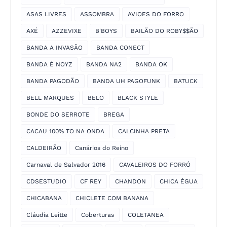
ASAS LIVRES
ASSOMBRA
AVIOES DO FORRO
AXÉ
AZZEVIXE
B'BOYS
BAILÃO DO ROBY$$ÃO
BANDA A INVASÃO
BANDA CONECT
BANDA É NOYZ
BANDA NA2
BANDA OK
BANDA PAGODÃO
BANDA UH PAGOFUNK
BATUCK
BELL MARQUES
BELO
BLACK STYLE
BONDE DO SERROTE
BREGA
CACAU 100% TO NA ONDA
CALCINHA PRETA
CALDEIRÃO
Canários do Reino
Carnaval de Salvador 2016
CAVALEIROS DO FORRÓ
CDSESTUDIO
CF REY
CHANDON
CHICA ÉGUA
CHICABANA
CHICLETE COM BANANA
Cláudia Leitte
Coberturas
COLETANEA