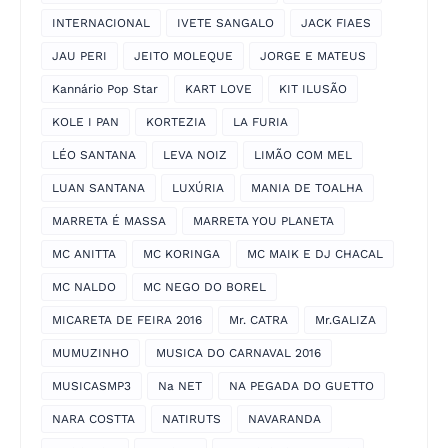
INTERNACIONAL
IVETE SANGALO
JACK FIAES
JAU PERI
JEITO MOLEQUE
JORGE E MATEUS
Kannário Pop Star
KART LOVE
KIT ILUSÃO
KOLE I PAN
KORTEZIA
LA FURIA
LÉO SANTANA
LEVA NOIZ
LIMÃO COM MEL
LUAN SANTANA
LUXÚRIA
MANIA DE TOALHA
MARRETA É MASSA
MARRETA YOU PLANETA
MC ANITTA
MC KORINGA
MC MAIK E DJ CHACAL
MC NALDO
MC NEGO DO BOREL
MICARETA DE FEIRA 2016
Mr. CATRA
Mr.GALIZA
MUMUZINHO
MUSICA DO CARNAVAL 2016
MUSICASMP3
Na NET
NA PEGADA DO GUETTO
NARA COSTTA
NATIRUTS
NAVARANDA