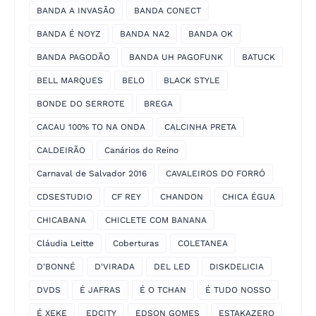
BANDA A INVASÃO
BANDA CONECT
BANDA É NOYZ
BANDA NA2
BANDA OK
BANDA PAGODÃO
BANDA UH PAGOFUNK
BATUCK
BELL MARQUES
BELO
BLACK STYLE
BONDE DO SERROTE
BREGA
CACAU 100% TO NA ONDA
CALCINHA PRETA
CALDEIRÃO
Canários do Reino
Carnaval de Salvador 2016
CAVALEIROS DO FORRÓ
CDSESTUDIO
CF REY
CHANDON
CHICA ÉGUA
CHICABANA
CHICLETE COM BANANA
Cláudia Leitte
Coberturas
COLETANEA
D'BONNÉ
D'VIRADA
DEL LED
DISKDELICIA
DVDS
É JAFRAS
É O TCHAN
É TUDO NOSSO
É XEKE
EDCITY
EDSON GOMES
ESTAKAZERO