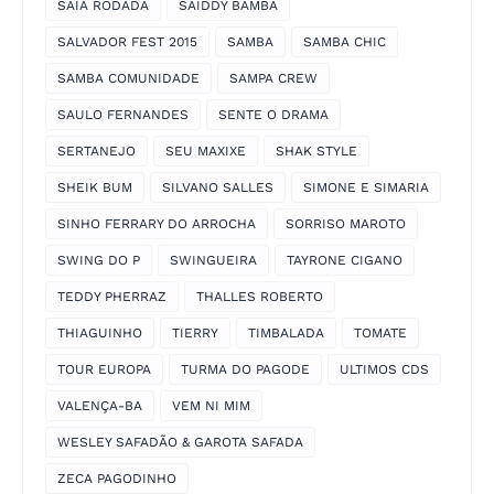
SAIA RODADA
SAIDDY BAMBA
SALVADOR FEST 2015
SAMBA
SAMBA CHIC
SAMBA COMUNIDADE
SAMPA CREW
SAULO FERNANDES
SENTE O DRAMA
SERTANEJO
SEU MAXIXE
SHAK STYLE
SHEIK BUM
SILVANO SALLES
SIMONE E SIMARIA
SINHO FERRARY DO ARROCHA
SORRISO MAROTO
SWING DO P
SWINGUEIRA
TAYRONE CIGANO
TEDDY PHERRAZ
THALLES ROBERTO
THIAGUINHO
TIERRY
TIMBALADA
TOMATE
TOUR EUROPA
TURMA DO PAGODE
ULTIMOS CDS
VALENÇA-BA
VEM NI MIM
WESLEY SAFADÃO & GAROTA SAFADA
ZECA PAGODINHO