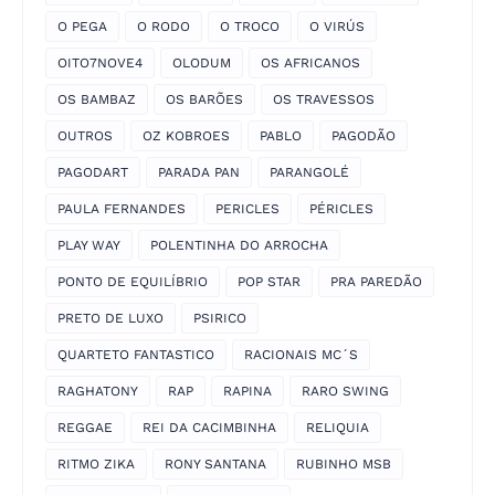
O PEGA
O RODO
O TROCO
O VIRÚS
OITO7NOVE4
OLODUM
OS AFRICANOS
OS BAMBAZ
OS BARÕES
OS TRAVESSOS
OUTROS
OZ KOBROES
PABLO
PAGODÃO
PAGODART
PARADA PAN
PARANGOLÉ
PAULA FERNANDES
PERICLES
PÉRICLES
PLAY WAY
POLENTINHA DO ARROCHA
PONTO DE EQUILÍBRIO
POP STAR
PRA PAREDÃO
PRETO DE LUXO
PSIRICO
QUARTETO FANTASTICO
RACIONAIS MC´S
RAGHATONY
RAP
RAPINA
RARO SWING
REGGAE
REI DA CACIMBINHA
RELIQUIA
RITMO ZIKA
RONY SANTANA
RUBINHO MSB