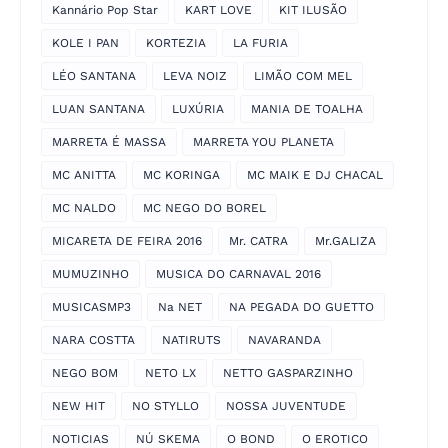
Kannário Pop Star
KART LOVE
KIT ILUSÃO
KOLE I PAN
KORTEZIA
LA FURIA
LÉO SANTANA
LEVA NOIZ
LIMÃO COM MEL
LUAN SANTANA
LUXÚRIA
MANIA DE TOALHA
MARRETA É MASSA
MARRETA YOU PLANETA
MC ANITTA
MC KORINGA
MC MAIK E DJ CHACAL
MC NALDO
MC NEGO DO BOREL
MICARETA DE FEIRA 2016
Mr. CATRA
Mr.GALIZA
MUMUZINHO
MUSICA DO CARNAVAL 2016
MUSICASMP3
Na NET
NA PEGADA DO GUETTO
NARA COSTTA
NATIRUTS
NAVARANDA
NEGO BOM
NETO LX
NETTO GASPARZINHO
NEW HIT
NO STYLLO
NOSSA JUVENTUDE
NOTICIAS
NÚ SKEMA
O BOND
O EROTICO