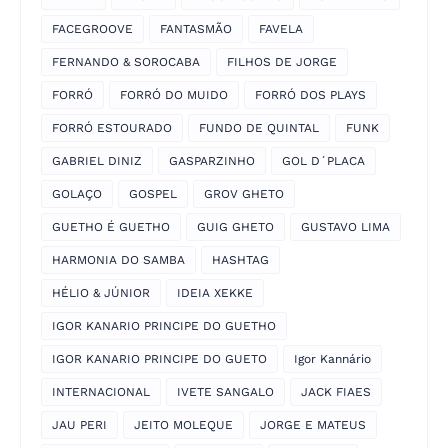
FACEGROOVE
FANTASMÃO
FAVELA
FERNANDO & SOROCABA
FILHOS DE JORGE
FORRÓ
FORRÓ DO MUIDO
FORRÓ DOS PLAYS
FORRÓ ESTOURADO
FUNDO DE QUINTAL
FUNK
GABRIEL DINIZ
GASPARZINHO
GOL D´PLACA
GOLAÇO
GOSPEL
GROV GHETO
GUETHO É GUETHO
GUIG GHETO
GUSTAVO LIMA
HARMONIA DO SAMBA
HASHTAG
HÉLIO & JÚNIOR
IDEIA XEKKE
IGOR KANARIO PRINCIPE DO GUETHO
IGOR KANARIO PRINCIPE DO GUETO
Igor Kannário
INTERNACIONAL
IVETE SANGALO
JACK FIAES
JAU PERI
JEITO MOLEQUE
JORGE E MATEUS