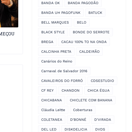
BANDA OK
BANDA PAGODÃO
BANDA UH PAGOFUNK
BATUCK
BELL MARQUES
BELO
BLACK STYLE
BONDE DO SERROTE
OMEÇOU
BREGA
CACAU 100% TO NA ONDA
CALCINHA PRETA
CALDEIRÃO
Canários do Reino
Carnaval de Salvador 2016
CAVALEIROS DO FORRÓ
CDSESTUDIO
CF REY
CHANDON
CHICA ÉGUA
CHICABANA
CHICLETE COM BANANA
Cláudia Leitte
Coberturas
COLETANEA
D'BONNÉ
D'VIRADA
DEL LED
DISKDELICIA
DVDS