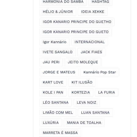
HARMONIA DO SAMBA
HASHTAG
HÉLIO & JÚNIOR
IDEIA XEKKE
IGOR KANARIO PRINCIPE DO GUETHO
IGOR KANARIO PRINCIPE DO GUETO
Igor Kannário
INTERNACIONAL
IVETE SANGALO
JACK FIAES
JAU PERI
JEITO MOLEQUE
JORGE E MATEUS
Kannário Pop Star
KART LOVE
KIT ILUSÃO
KOLE I PAN
KORTEZIA
LA FURIA
LÉO SANTANA
LEVA NOIZ
LIMÃO COM MEL
LUAN SANTANA
LUXÚRIA
MANIA DE TOALHA
MARRETA É MASSA