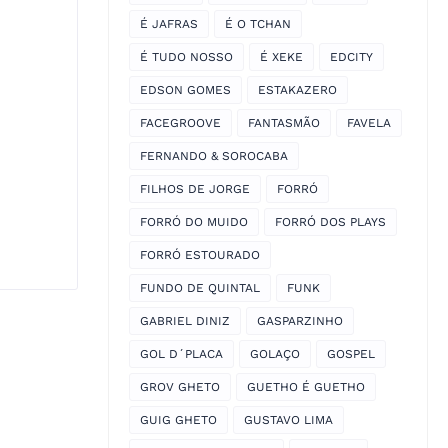
É JAFRAS
É O TCHAN
É TUDO NOSSO
É XEKE
EDCITY
EDSON GOMES
ESTAKAZERO
FACEGROOVE
FANTASMÃO
FAVELA
FERNANDO & SOROCABA
FILHOS DE JORGE
FORRÓ
FORRÓ DO MUIDO
FORRÓ DOS PLAYS
FORRÓ ESTOURADO
FUNDO DE QUINTAL
FUNK
GABRIEL DINIZ
GASPARZINHO
GOL D´PLACA
GOLAÇO
GOSPEL
GROV GHETO
GUETHO É GUETHO
GUIG GHETO
GUSTAVO LIMA