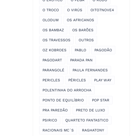
O EROTICO
O PEGA
O RODO
O TROCO
O VIRÚS
OITO7NOVE4
OLODUM
OS AFRICANOS
OS BAMBAZ
OS BARÕES
OS TRAVESSOS
OUTROS
OZ KOBROES
PABLO
PAGODÃO
PAGODART
PARADA PAN
PARANGOLÉ
PAULA FERNANDES
PERICLES
PÉRICLES
PLAY WAY
POLENTINHA DO ARROCHA
PONTO DE EQUILÍBRIO
POP STAR
PRA PAREDÃO
PRETO DE LUXO
PSIRICO
QUARTETO FANTASTICO
RACIONAIS MC´S
RAGHATONY