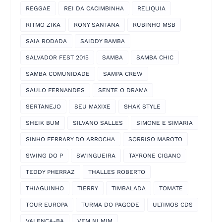
REGGAE
REI DA CACIMBINHA
RELIQUIA
RITMO ZIKA
RONY SANTANA
RUBINHO MSB
SAIA RODADA
SAIDDY BAMBA
SALVADOR FEST 2015
SAMBA
SAMBA CHIC
SAMBA COMUNIDADE
SAMPA CREW
SAULO FERNANDES
SENTE O DRAMA
SERTANEJO
SEU MAXIXE
SHAK STYLE
SHEIK BUM
SILVANO SALLES
SIMONE E SIMARIA
SINHO FERRARY DO ARROCHA
SORRISO MAROTO
SWING DO P
SWINGUEIRA
TAYRONE CIGANO
TEDDY PHERRAZ
THALLES ROBERTO
THIAGUINHO
TIERRY
TIMBALADA
TOMATE
TOUR EUROPA
TURMA DO PAGODE
ULTIMOS CDS
VALENÇA-BA
VEM NI MIM