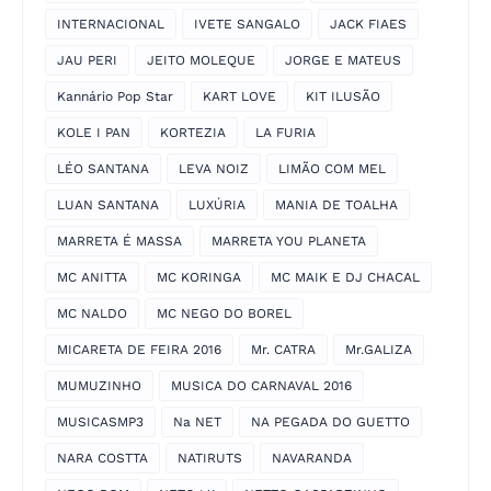
INTERNACIONAL
IVETE SANGALO
JACK FIAES
JAU PERI
JEITO MOLEQUE
JORGE E MATEUS
Kannário Pop Star
KART LOVE
KIT ILUSÃO
KOLE I PAN
KORTEZIA
LA FURIA
LÉO SANTANA
LEVA NOIZ
LIMÃO COM MEL
LUAN SANTANA
LUXÚRIA
MANIA DE TOALHA
MARRETA É MASSA
MARRETA YOU PLANETA
MC ANITTA
MC KORINGA
MC MAIK E DJ CHACAL
MC NALDO
MC NEGO DO BOREL
MICARETA DE FEIRA 2016
Mr. CATRA
Mr.GALIZA
MUMUZINHO
MUSICA DO CARNAVAL 2016
MUSICASMP3
Na NET
NA PEGADA DO GUETTO
NARA COSTTA
NATIRUTS
NAVARANDA