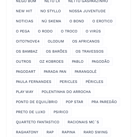
NEGO BOM
NETO LX
NETTO GASPARZINHO
NEW HIT
NO STYLLO
NOSSA JUVENTUDE
NOTICIAS
NÚ SKEMA
O BOND
O EROTICO
O PEGA
O RODO
O TROCO
O VIRÚS
OITO7NOVE4
OLODUM
OS AFRICANOS
OS BAMBAZ
OS BARÕES
OS TRAVESSOS
OUTROS
OZ KOBROES
PABLO
PAGODÃO
PAGODART
PARADA PAN
PARANGOLÉ
PAULA FERNANDES
PERICLES
PÉRICLES
PLAY WAY
POLENTINHA DO ARROCHA
PONTO DE EQUILÍBRIO
POP STAR
PRA PAREDÃO
PRETO DE LUXO
PSIRICO
QUARTETO FANTASTICO
RACIONAIS MC´S
RAGHATONY
RAP
RAPINA
RARO SWING