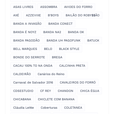
ASAS LIVRES
ASSOMBRA
AVIOES DO FORRO
AXÉ
AZZEVIXE
B'BOYS
BAILÃO DO ROBY$$ÃO
BANDA A INVASÃO
BANDA CONECT
BANDA É NOYZ
BANDA NA2
BANDA OK
BANDA PAGODÃO
BANDA UH PAGOFUNK
BATUCK
BELL MARQUES
BELO
BLACK STYLE
BONDE DO SERROTE
BREGA
CACAU 100% TO NA ONDA
CALCINHA PRETA
CALDEIRÃO
Canários do Reino
Carnaval de Salvador 2016
CAVALEIROS DO FORRÓ
CDSESTUDIO
CF REY
CHANDON
CHICA ÉGUA
CHICABANA
CHICLETE COM BANANA
Cláudia Leitte
Coberturas
COLETANEA