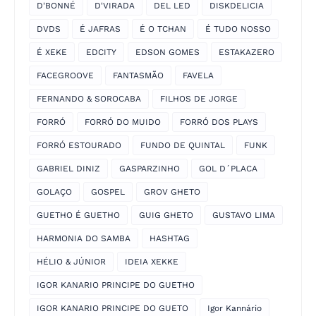
D'BONNÉ
D'VIRADA
DEL LED
DISKDELICIA
DVDS
É JAFRAS
É O TCHAN
É TUDO NOSSO
É XEKE
EDCITY
EDSON GOMES
ESTAKAZERO
FACEGROOVE
FANTASMÃO
FAVELA
FERNANDO & SOROCABA
FILHOS DE JORGE
FORRÓ
FORRÓ DO MUIDO
FORRÓ DOS PLAYS
FORRÓ ESTOURADO
FUNDO DE QUINTAL
FUNK
GABRIEL DINIZ
GASPARZINHO
GOL D´PLACA
GOLAÇO
GOSPEL
GROV GHETO
GUETHO É GUETHO
GUIG GHETO
GUSTAVO LIMA
HARMONIA DO SAMBA
HASHTAG
HÉLIO & JÚNIOR
IDEIA XEKKE
IGOR KANARIO PRINCIPE DO GUETHO
IGOR KANARIO PRINCIPE DO GUETO
Igor Kannário