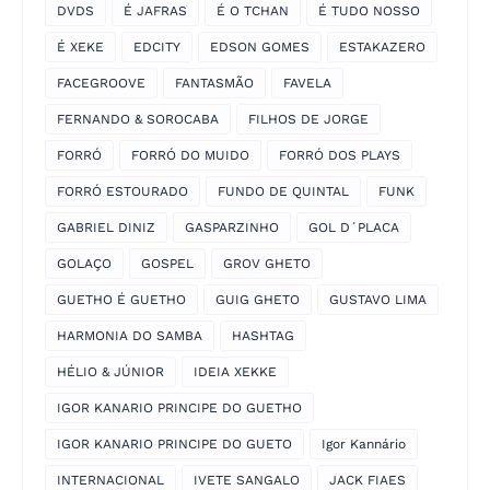
DVDS
É JAFRAS
É O TCHAN
É TUDO NOSSO
É XEKE
EDCITY
EDSON GOMES
ESTAKAZERO
FACEGROOVE
FANTASMÃO
FAVELA
FERNANDO & SOROCABA
FILHOS DE JORGE
FORRÓ
FORRÓ DO MUIDO
FORRÓ DOS PLAYS
FORRÓ ESTOURADO
FUNDO DE QUINTAL
FUNK
GABRIEL DINIZ
GASPARZINHO
GOL D´PLACA
GOLAÇO
GOSPEL
GROV GHETO
GUETHO É GUETHO
GUIG GHETO
GUSTAVO LIMA
HARMONIA DO SAMBA
HASHTAG
HÉLIO & JÚNIOR
IDEIA XEKKE
IGOR KANARIO PRINCIPE DO GUETHO
IGOR KANARIO PRINCIPE DO GUETO
Igor Kannário
INTERNACIONAL
IVETE SANGALO
JACK FIAES