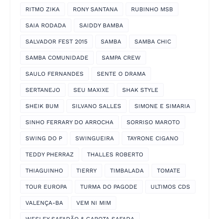
RITMO ZIKA
RONY SANTANA
RUBINHO MSB
SAIA RODADA
SAIDDY BAMBA
SALVADOR FEST 2015
SAMBA
SAMBA CHIC
SAMBA COMUNIDADE
SAMPA CREW
SAULO FERNANDES
SENTE O DRAMA
SERTANEJO
SEU MAXIXE
SHAK STYLE
SHEIK BUM
SILVANO SALLES
SIMONE E SIMARIA
SINHO FERRARY DO ARROCHA
SORRISO MAROTO
SWING DO P
SWINGUEIRA
TAYRONE CIGANO
TEDDY PHERRAZ
THALLES ROBERTO
THIAGUINHO
TIERRY
TIMBALADA
TOMATE
TOUR EUROPA
TURMA DO PAGODE
ULTIMOS CDS
VALENÇA-BA
VEM NI MIM
WESLEY SAFADÃO & GAROTA SAFADA