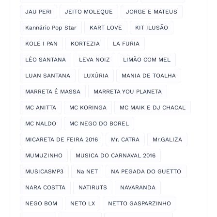
JAU PERI
JEITO MOLEQUE
JORGE E MATEUS
Kannário Pop Star
KART LOVE
KIT ILUSÃO
KOLE I PAN
KORTEZIA
LA FURIA
LÉO SANTANA
LEVA NOIZ
LIMÃO COM MEL
LUAN SANTANA
LUXÚRIA
MANIA DE TOALHA
MARRETA É MASSA
MARRETA YOU PLANETA
MC ANITTA
MC KORINGA
MC MAIK E DJ CHACAL
MC NALDO
MC NEGO DO BOREL
MICARETA DE FEIRA 2016
Mr. CATRA
Mr.GALIZA
MUMUZINHO
MUSICA DO CARNAVAL 2016
MUSICASMP3
Na NET
NA PEGADA DO GUETTO
NARA COSTTA
NATIRUTS
NAVARANDA
NEGO BOM
NETO LX
NETTO GASPARZINHO