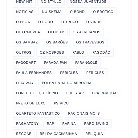
NEW HIT
NO STYLLO
NOSSA JUVENTUDE
NOTICIAS
NÚ SKEMA
O BOND
O EROTICO
O PEGA
O RODO
O TROCO
O VIRÚS
OITO7NOVE4
OLODUM
OS AFRICANOS
OS BAMBAZ
OS BARÕES
OS TRAVESSOS
OUTROS
OZ KOBROES
PABLO
PAGODÃO
PAGODART
PARADA PAN
PARANGOLÉ
PAULA FERNANDES
PERICLES
PÉRICLES
PLAY WAY
POLENTINHA DO ARROCHA
PONTO DE EQUILÍBRIO
POP STAR
PRA PAREDÃO
PRETO DE LUXO
PSIRICO
QUARTETO FANTASTICO
RACIONAIS MC´S
RAGHATONY
RAP
RAPINA
RARO SWING
REGGAE
REI DA CACIMBINHA
RELIQUIA