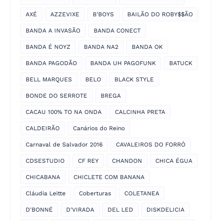
AXÉ
AZZEVIXE
B'BOYS
BAILÃO DO ROBY$$ÃO
BANDA A INVASÃO
BANDA CONECT
BANDA É NOYZ
BANDA NA2
BANDA OK
BANDA PAGODÃO
BANDA UH PAGOFUNK
BATUCK
BELL MARQUES
BELO
BLACK STYLE
BONDE DO SERROTE
BREGA
CACAU 100% TO NA ONDA
CALCINHA PRETA
CALDEIRÃO
Canários do Reino
Carnaval de Salvador 2016
CAVALEIROS DO FORRÓ
CDSESTUDIO
CF REY
CHANDON
CHICA ÉGUA
CHICABANA
CHICLETE COM BANANA
Cláudia Leitte
Coberturas
COLETANEA
D'BONNÉ
D'VIRADA
DEL LED
DISKDELICIA