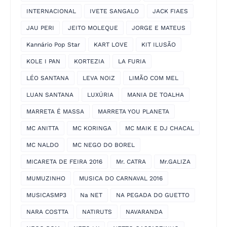
INTERNACIONAL
IVETE SANGALO
JACK FIAES
JAU PERI
JEITO MOLEQUE
JORGE E MATEUS
Kannário Pop Star
KART LOVE
KIT ILUSÃO
KOLE I PAN
KORTEZIA
LA FURIA
LÉO SANTANA
LEVA NOIZ
LIMÃO COM MEL
LUAN SANTANA
LUXÚRIA
MANIA DE TOALHA
MARRETA É MASSA
MARRETA YOU PLANETA
MC ANITTA
MC KORINGA
MC MAIK E DJ CHACAL
MC NALDO
MC NEGO DO BOREL
MICARETA DE FEIRA 2016
Mr. CATRA
Mr.GALIZA
MUMUZINHO
MUSICA DO CARNAVAL 2016
MUSICASMP3
Na NET
NA PEGADA DO GUETTO
NARA COSTTA
NATIRUTS
NAVARANDA