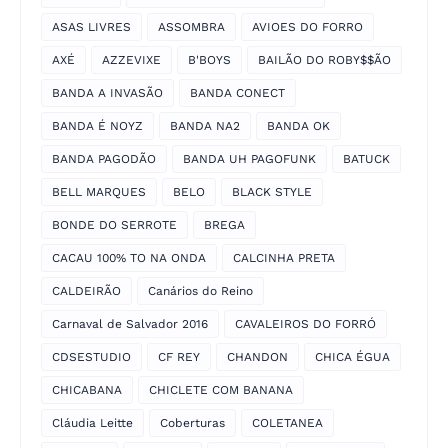
ASAS LIVRES
ASSOMBRA
AVIOES DO FORRO
AXÉ
AZZEVIXE
B'BOYS
BAILÃO DO ROBY$$ÃO
BANDA A INVASÃO
BANDA CONECT
BANDA É NOYZ
BANDA NA2
BANDA OK
BANDA PAGODÃO
BANDA UH PAGOFUNK
BATUCK
BELL MARQUES
BELO
BLACK STYLE
BONDE DO SERROTE
BREGA
CACAU 100% TO NA ONDA
CALCINHA PRETA
CALDEIRÃO
Canários do Reino
Carnaval de Salvador 2016
CAVALEIROS DO FORRÓ
CDSESTUDIO
CF REY
CHANDON
CHICA ÉGUA
CHICABANA
CHICLETE COM BANANA
Cláudia Leitte
Coberturas
COLETANEA