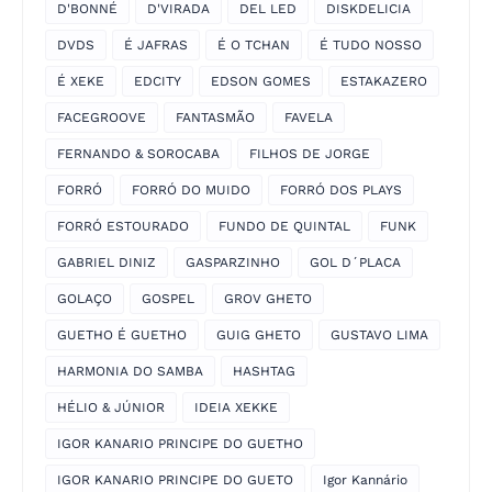
D'BONNÉ
D'VIRADA
DEL LED
DISKDELICIA
DVDS
É JAFRAS
É O TCHAN
É TUDO NOSSO
É XEKE
EDCITY
EDSON GOMES
ESTAKAZERO
FACEGROOVE
FANTASMÃO
FAVELA
FERNANDO & SOROCABA
FILHOS DE JORGE
FORRÓ
FORRÓ DO MUIDO
FORRÓ DOS PLAYS
FORRÓ ESTOURADO
FUNDO DE QUINTAL
FUNK
GABRIEL DINIZ
GASPARZINHO
GOL D´PLACA
GOLAÇO
GOSPEL
GROV GHETO
GUETHO É GUETHO
GUIG GHETO
GUSTAVO LIMA
HARMONIA DO SAMBA
HASHTAG
HÉLIO & JÚNIOR
IDEIA XEKKE
IGOR KANARIO PRINCIPE DO GUETHO
IGOR KANARIO PRINCIPE DO GUETO
Igor Kannário