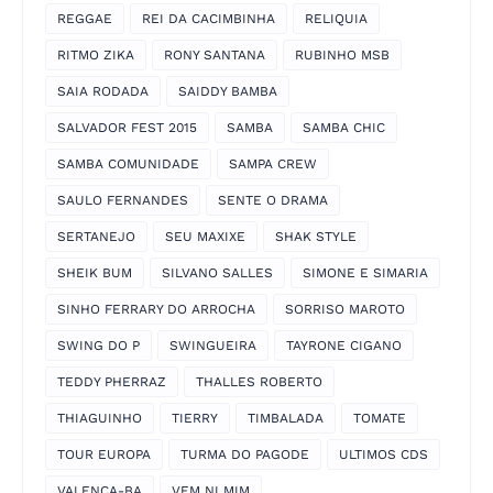
REGGAE
REI DA CACIMBINHA
RELIQUIA
RITMO ZIKA
RONY SANTANA
RUBINHO MSB
SAIA RODADA
SAIDDY BAMBA
SALVADOR FEST 2015
SAMBA
SAMBA CHIC
SAMBA COMUNIDADE
SAMPA CREW
SAULO FERNANDES
SENTE O DRAMA
SERTANEJO
SEU MAXIXE
SHAK STYLE
SHEIK BUM
SILVANO SALLES
SIMONE E SIMARIA
SINHO FERRARY DO ARROCHA
SORRISO MAROTO
SWING DO P
SWINGUEIRA
TAYRONE CIGANO
TEDDY PHERRAZ
THALLES ROBERTO
THIAGUINHO
TIERRY
TIMBALADA
TOMATE
TOUR EUROPA
TURMA DO PAGODE
ULTIMOS CDS
VALENÇA-BA
VEM NI MIM