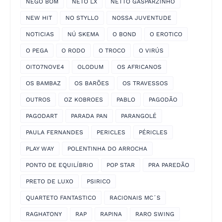
NEGO BOM
NETO LX
NETTO GASPARZINHO
NEW HIT
NO STYLLO
NOSSA JUVENTUDE
NOTICIAS
NÚ SKEMA
O BOND
O EROTICO
O PEGA
O RODO
O TROCO
O VIRÚS
OITO7NOVE4
OLODUM
OS AFRICANOS
OS BAMBAZ
OS BARÕES
OS TRAVESSOS
OUTROS
OZ KOBROES
PABLO
PAGODÃO
PAGODART
PARADA PAN
PARANGOLÉ
PAULA FERNANDES
PERICLES
PÉRICLES
PLAY WAY
POLENTINHA DO ARROCHA
PONTO DE EQUILÍBRIO
POP STAR
PRA PAREDÃO
PRETO DE LUXO
PSIRICO
QUARTETO FANTASTICO
RACIONAIS MC´S
RAGHATONY
RAP
RAPINA
RARO SWING