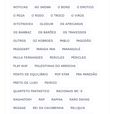
NOTICIAS
NÚ SKEMA
O BOND
O EROTICO
O PEGA
O RODO
O TROCO
O VIRÚS
OITO7NOVE4
OLODUM
OS AFRICANOS
OS BAMBAZ
OS BARÕES
OS TRAVESSOS
OUTROS
OZ KOBROES
PABLO
PAGODÃO
PAGODART
PARADA PAN
PARANGOLÉ
PAULA FERNANDES
PERICLES
PÉRICLES
PLAY WAY
POLENTINHA DO ARROCHA
PONTO DE EQUILÍBRIO
POP STAR
PRA PAREDÃO
PRETO DE LUXO
PSIRICO
QUARTETO FANTASTICO
RACIONAIS MC´S
RAGHATONY
RAP
RAPINA
RARO SWING
REGGAE
REI DA CACIMBINHA
RELIQUIA