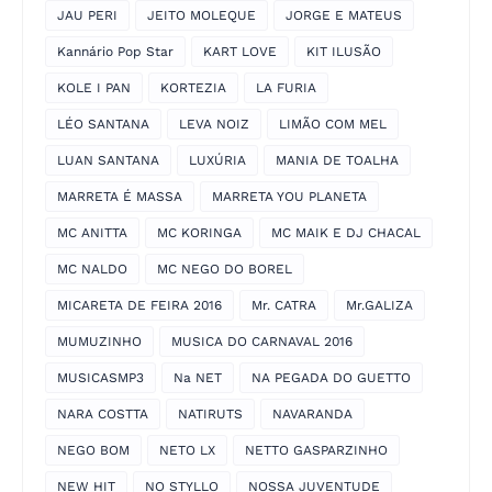
JAU PERI
JEITO MOLEQUE
JORGE E MATEUS
Kannário Pop Star
KART LOVE
KIT ILUSÃO
KOLE I PAN
KORTEZIA
LA FURIA
LÉO SANTANA
LEVA NOIZ
LIMÃO COM MEL
LUAN SANTANA
LUXÚRIA
MANIA DE TOALHA
MARRETA É MASSA
MARRETA YOU PLANETA
MC ANITTA
MC KORINGA
MC MAIK E DJ CHACAL
MC NALDO
MC NEGO DO BOREL
MICARETA DE FEIRA 2016
Mr. CATRA
Mr.GALIZA
MUMUZINHO
MUSICA DO CARNAVAL 2016
MUSICASMP3
Na NET
NA PEGADA DO GUETTO
NARA COSTTA
NATIRUTS
NAVARANDA
NEGO BOM
NETO LX
NETTO GASPARZINHO
NEW HIT
NO STYLLO
NOSSA JUVENTUDE