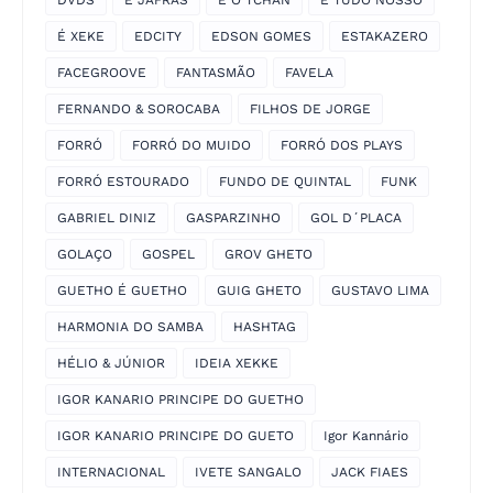
É XEKE
EDCITY
EDSON GOMES
ESTAKAZERO
FACEGROOVE
FANTASMÃO
FAVELA
FERNANDO & SOROCABA
FILHOS DE JORGE
FORRÓ
FORRÓ DO MUIDO
FORRÓ DOS PLAYS
FORRÓ ESTOURADO
FUNDO DE QUINTAL
FUNK
GABRIEL DINIZ
GASPARZINHO
GOL D´PLACA
GOLAÇO
GOSPEL
GROV GHETO
GUETHO É GUETHO
GUIG GHETO
GUSTAVO LIMA
HARMONIA DO SAMBA
HASHTAG
HÉLIO & JÚNIOR
IDEIA XEKKE
IGOR KANARIO PRINCIPE DO GUETHO
IGOR KANARIO PRINCIPE DO GUETO
Igor Kannário
INTERNACIONAL
IVETE SANGALO
JACK FIAES