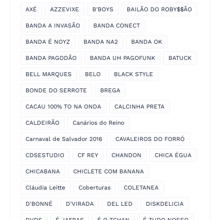
AXÉ
AZZEVIXE
B'BOYS
BAILÃO DO ROBY$$ÃO
BANDA A INVASÃO
BANDA CONECT
BANDA É NOYZ
BANDA NA2
BANDA OK
BANDA PAGODÃO
BANDA UH PAGOFUNK
BATUCK
BELL MARQUES
BELO
BLACK STYLE
BONDE DO SERROTE
BREGA
CACAU 100% TO NA ONDA
CALCINHA PRETA
CALDEIRÃO
Canários do Reino
Carnaval de Salvador 2016
CAVALEIROS DO FORRÓ
CDSESTUDIO
CF REY
CHANDON
CHICA ÉGUA
CHICABANA
CHICLETE COM BANANA
Cláudia Leitte
Coberturas
COLETANEA
D'BONNÉ
D'VIRADA
DEL LED
DISKDELICIA
DVDS
É JAFRAS
É O TCHAN
É TUDO NOSSO