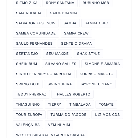
RITMO ZIKA
RONY SANTANA
RUBINHO MSB
SAIA RODADA
SAIDDY BAMBA
SALVADOR FEST 2015
SAMBA
SAMBA CHIC
SAMBA COMUNIDADE
SAMPA CREW
SAULO FERNANDES
SENTE O DRAMA
SERTANEJO
SEU MAXIXE
SHAK STYLE
SHEIK BUM
SILVANO SALLES
SIMONE E SIMARIA
SINHO FERRARY DO ARROCHA
SORRISO MAROTO
SWING DO P
SWINGUEIRA
TAYRONE CIGANO
TEDDY PHERRAZ
THALLES ROBERTO
THIAGUINHO
TIERRY
TIMBALADA
TOMATE
TOUR EUROPA
TURMA DO PAGODE
ULTIMOS CDS
VALENÇA-BA
VEM NI MIM
WESLEY SAFADÃO & GAROTA SAFADA