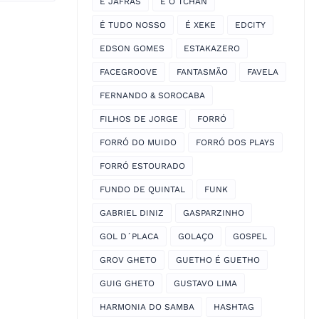
É JAFRAS
É O TCHAN
É TUDO NOSSO
É XEKE
EDCITY
EDSON GOMES
ESTAKAZERO
FACEGROOVE
FANTASMÃO
FAVELA
FERNANDO & SOROCABA
FILHOS DE JORGE
FORRÓ
FORRÓ DO MUIDO
FORRÓ DOS PLAYS
FORRÓ ESTOURADO
FUNDO DE QUINTAL
FUNK
GABRIEL DINIZ
GASPARZINHO
GOL D´PLACA
GOLAÇO
GOSPEL
GROV GHETO
GUETHO É GUETHO
GUIG GHETO
GUSTAVO LIMA
HARMONIA DO SAMBA
HASHTAG