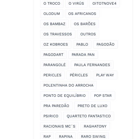
O TROCO
O VIRÚS
OITO7NOVE4
OLODUM
OS AFRICANOS
OS BAMBAZ
OS BARÕES
OS TRAVESSOS
OUTROS
OZ KOBROES
PABLO
PAGODÃO
PAGODART
PARADA PAN
PARANGOLÉ
PAULA FERNANDES
PERICLES
PÉRICLES
PLAY WAY
POLENTINHA DO ARROCHA
PONTO DE EQUILÍBRIO
POP STAR
PRA PAREDÃO
PRETO DE LUXO
PSIRICO
QUARTETO FANTASTICO
RACIONAIS MC´S
RAGHATONY
RAP
RAPINA
RARO SWING