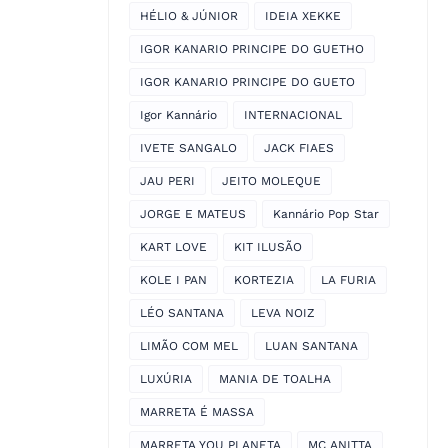
HÉLIO & JÚNIOR
IDEIA XEKKE
IGOR KANARIO PRINCIPE DO GUETHO
IGOR KANARIO PRINCIPE DO GUETO
Igor Kannário
INTERNACIONAL
IVETE SANGALO
JACK FIAES
JAU PERI
JEITO MOLEQUE
JORGE E MATEUS
Kannário Pop Star
KART LOVE
KIT ILUSÃO
KOLE I PAN
KORTEZIA
LA FURIA
LÉO SANTANA
LEVA NOIZ
LIMÃO COM MEL
LUAN SANTANA
LUXÚRIA
MANIA DE TOALHA
MARRETA É MASSA
MARRETA YOU PLANETA
MC ANITTA