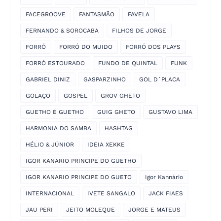
FACEGROOVE
FANTASMÃO
FAVELA
FERNANDO & SOROCABA
FILHOS DE JORGE
FORRÓ
FORRÓ DO MUIDO
FORRÓ DOS PLAYS
FORRÓ ESTOURADO
FUNDO DE QUINTAL
FUNK
GABRIEL DINIZ
GASPARZINHO
GOL D´PLACA
GOLAÇO
GOSPEL
GROV GHETO
GUETHO É GUETHO
GUIG GHETO
GUSTAVO LIMA
HARMONIA DO SAMBA
HASHTAG
HÉLIO & JÚNIOR
IDEIA XEKKE
IGOR KANARIO PRINCIPE DO GUETHO
IGOR KANARIO PRINCIPE DO GUETO
Igor Kannário
INTERNACIONAL
IVETE SANGALO
JACK FIAES
JAU PERI
JEITO MOLEQUE
JORGE E MATEUS