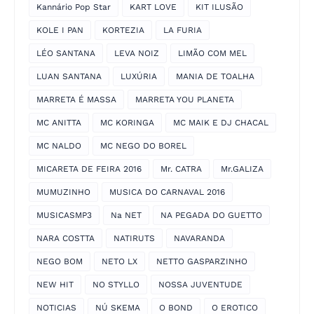
Kannário Pop Star
KART LOVE
KIT ILUSÃO
KOLE I PAN
KORTEZIA
LA FURIA
LÉO SANTANA
LEVA NOIZ
LIMÃO COM MEL
LUAN SANTANA
LUXÚRIA
MANIA DE TOALHA
MARRETA É MASSA
MARRETA YOU PLANETA
MC ANITTA
MC KORINGA
MC MAIK E DJ CHACAL
MC NALDO
MC NEGO DO BOREL
MICARETA DE FEIRA 2016
Mr. CATRA
Mr.GALIZA
MUMUZINHO
MUSICA DO CARNAVAL 2016
MUSICASMP3
Na NET
NA PEGADA DO GUETTO
NARA COSTTA
NATIRUTS
NAVARANDA
NEGO BOM
NETO LX
NETTO GASPARZINHO
NEW HIT
NO STYLLO
NOSSA JUVENTUDE
NOTICIAS
NÚ SKEMA
O BOND
O EROTICO