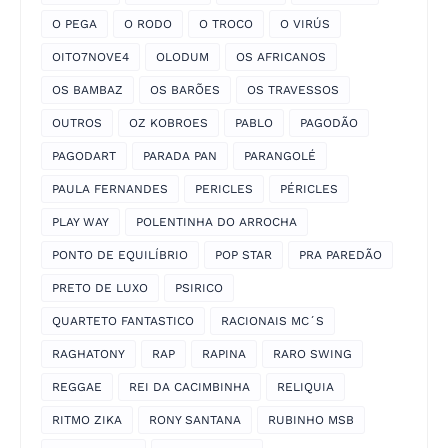
O PEGA
O RODO
O TROCO
O VIRÚS
OITO7NOVE4
OLODUM
OS AFRICANOS
OS BAMBAZ
OS BARÕES
OS TRAVESSOS
OUTROS
OZ KOBROES
PABLO
PAGODÃO
PAGODART
PARADA PAN
PARANGOLÉ
PAULA FERNANDES
PERICLES
PÉRICLES
PLAY WAY
POLENTINHA DO ARROCHA
PONTO DE EQUILÍBRIO
POP STAR
PRA PAREDÃO
PRETO DE LUXO
PSIRICO
QUARTETO FANTASTICO
RACIONAIS MC´S
RAGHATONY
RAP
RAPINA
RARO SWING
REGGAE
REI DA CACIMBINHA
RELIQUIA
RITMO ZIKA
RONY SANTANA
RUBINHO MSB