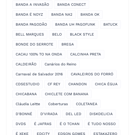
BANDA A INVASÃO
BANDA CONECT
BANDA É NOYZ
BANDA NA2
BANDA OK
BANDA PAGODÃO
BANDA UH PAGOFUNK
BATUCK
BELL MARQUES
BELO
BLACK STYLE
BONDE DO SERROTE
BREGA
CACAU 100% TO NA ONDA
CALCINHA PRETA
CALDEIRÃO
Canários do Reino
Carnaval de Salvador 2016
CAVALEIROS DO FORRÓ
CDSESTUDIO
CF REY
CHANDON
CHICA ÉGUA
CHICABANA
CHICLETE COM BANANA
Cláudia Leitte
Coberturas
COLETANEA
D'BONNÉ
D'VIRADA
DEL LED
DISKDELICIA
DVDS
É JAFRAS
É O TCHAN
É TUDO NOSSO
É XEKE
EDCITY
EDSON GOMES
ESTAKAZERO