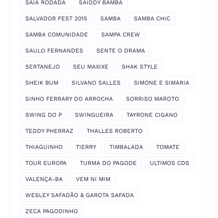
SAIA RODADA
SAIDDY BAMBA
SALVADOR FEST 2015
SAMBA
SAMBA CHIC
SAMBA COMUNIDADE
SAMPA CREW
SAULO FERNANDES
SENTE O DRAMA
SERTANEJO
SEU MAXIXE
SHAK STYLE
SHEIK BUM
SILVANO SALLES
SIMONE E SIMARIA
SINHO FERRARY DO ARROCHA
SORRISO MAROTO
SWING DO P
SWINGUEIRA
TAYRONE CIGANO
TEDDY PHERRAZ
THALLES ROBERTO
THIAGUINHO
TIERRY
TIMBALADA
TOMATE
TOUR EUROPA
TURMA DO PAGODE
ULTIMOS CDS
VALENÇA-BA
VEM NI MIM
WESLEY SAFADÃO & GAROTA SAFADA
ZECA PAGODINHO