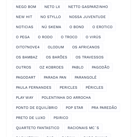
NEGO BOM
NETO LX
NETTO GASPARZINHO
NEW HIT
NO STYLLO
NOSSA JUVENTUDE
NOTICIAS
NÚ SKEMA
O BOND
O EROTICO
O PEGA
O RODO
O TROCO
O VIRÚS
OITO7NOVE4
OLODUM
OS AFRICANOS
OS BAMBAZ
OS BARÕES
OS TRAVESSOS
OUTROS
OZ KOBROES
PABLO
PAGODÃO
PAGODART
PARADA PAN
PARANGOLÉ
PAULA FERNANDES
PERICLES
PÉRICLES
PLAY WAY
POLENTINHA DO ARROCHA
PONTO DE EQUILÍBRIO
POP STAR
PRA PAREDÃO
PRETO DE LUXO
PSIRICO
QUARTETO FANTASTICO
RACIONAIS MC´S