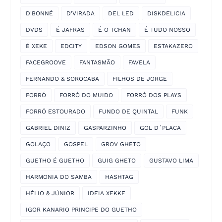
D'BONNÉ
D'VIRADA
DEL LED
DISKDELICIA
DVDS
É JAFRAS
É O TCHAN
É TUDO NOSSO
É XEKE
EDCITY
EDSON GOMES
ESTAKAZERO
FACEGROOVE
FANTASMÃO
FAVELA
FERNANDO & SOROCABA
FILHOS DE JORGE
FORRÓ
FORRÓ DO MUIDO
FORRÓ DOS PLAYS
FORRÓ ESTOURADO
FUNDO DE QUINTAL
FUNK
GABRIEL DINIZ
GASPARZINHO
GOL D´PLACA
GOLAÇO
GOSPEL
GROV GHETO
GUETHO É GUETHO
GUIG GHETO
GUSTAVO LIMA
HARMONIA DO SAMBA
HASHTAG
HÉLIO & JÚNIOR
IDEIA XEKKE
IGOR KANARIO PRINCIPE DO GUETHO