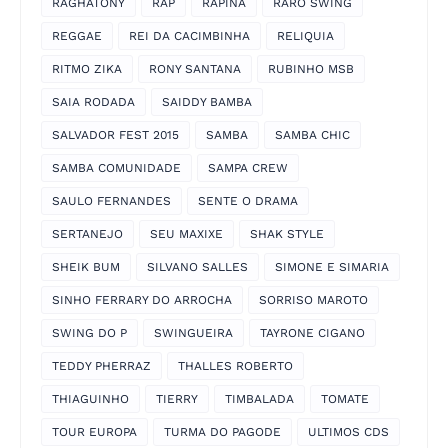
RAGHATONY
RAP
RAPINA
RARO SWING
REGGAE
REI DA CACIMBINHA
RELIQUIA
RITMO ZIKA
RONY SANTANA
RUBINHO MSB
SAIA RODADA
SAIDDY BAMBA
SALVADOR FEST 2015
SAMBA
SAMBA CHIC
SAMBA COMUNIDADE
SAMPA CREW
SAULO FERNANDES
SENTE O DRAMA
SERTANEJO
SEU MAXIXE
SHAK STYLE
SHEIK BUM
SILVANO SALLES
SIMONE E SIMARIA
SINHO FERRARY DO ARROCHA
SORRISO MAROTO
SWING DO P
SWINGUEIRA
TAYRONE CIGANO
TEDDY PHERRAZ
THALLES ROBERTO
THIAGUINHO
TIERRY
TIMBALADA
TOMATE
TOUR EUROPA
TURMA DO PAGODE
ULTIMOS CDS