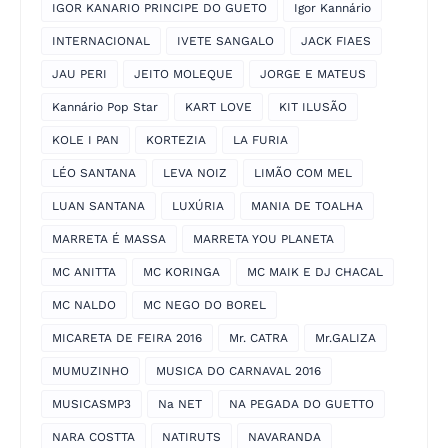
IGOR KANARIO PRINCIPE DO GUETO
Igor Kannário
INTERNACIONAL
IVETE SANGALO
JACK FIAES
JAU PERI
JEITO MOLEQUE
JORGE E MATEUS
Kannário Pop Star
KART LOVE
KIT ILUSÃO
KOLE I PAN
KORTEZIA
LA FURIA
LÉO SANTANA
LEVA NOIZ
LIMÃO COM MEL
LUAN SANTANA
LUXÚRIA
MANIA DE TOALHA
MARRETA É MASSA
MARRETA YOU PLANETA
MC ANITTA
MC KORINGA
MC MAIK E DJ CHACAL
MC NALDO
MC NEGO DO BOREL
MICARETA DE FEIRA 2016
Mr. CATRA
Mr.GALIZA
MUMUZINHO
MUSICA DO CARNAVAL 2016
MUSICASMP3
Na NET
NA PEGADA DO GUETTO
NARA COSTTA
NATIRUTS
NAVARANDA