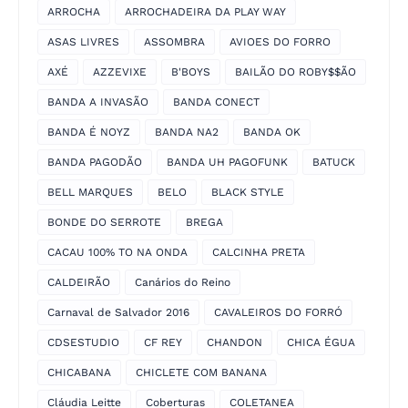
ARROCHA
ARROCHADEIRA DA PLAY WAY
ASAS LIVRES
ASSOMBRA
AVIOES DO FORRO
AXÉ
AZZEVIXE
B'BOYS
BAILÃO DO ROBY$$ÃO
BANDA A INVASÃO
BANDA CONECT
BANDA É NOYZ
BANDA NA2
BANDA OK
BANDA PAGODÃO
BANDA UH PAGOFUNK
BATUCK
BELL MARQUES
BELO
BLACK STYLE
BONDE DO SERROTE
BREGA
CACAU 100% TO NA ONDA
CALCINHA PRETA
CALDEIRÃO
Canários do Reino
Carnaval de Salvador 2016
CAVALEIROS DO FORRÓ
CDSESTUDIO
CF REY
CHANDON
CHICA ÉGUA
CHICABANA
CHICLETE COM BANANA
Cláudia Leitte
Coberturas
COLETANEA