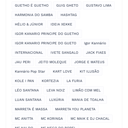
GUETHO É GUETHO
GUIG GHETO
GUSTAVO LIMA
HARMONIA DO SAMBA
HASHTAG
HÉLIO & JÚNIOR
IDEIA XEKKE
IGOR KANARIO PRINCIPE DO GUETHO
IGOR KANARIO PRINCIPE DO GUETO
Igor Kannário
INTERNACIONAL
IVETE SANGALO
JACK FIAES
JAU PERI
JEITO MOLEQUE
JORGE E MATEUS
Kannário Pop Star
KART LOVE
KIT ILUSÃO
KOLE I PAN
KORTEZIA
LA FURIA
LÉO SANTANA
LEVA NOIZ
LIMÃO COM MEL
LUAN SANTANA
LUXÚRIA
MANIA DE TOALHA
MARRETA É MASSA
MARRETA YOU PLANETA
MC ANITTA
MC KORINGA
MC MAIK E DJ CHACAL