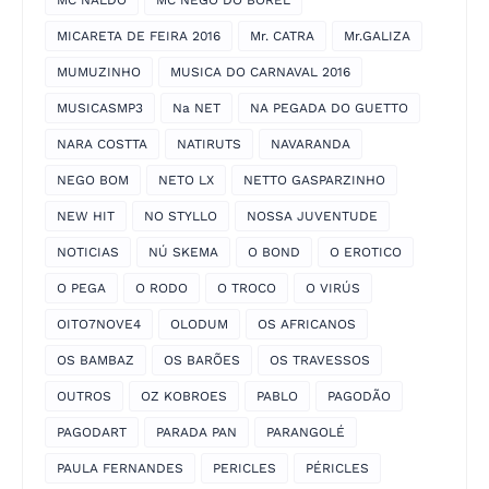
MC NALDO
MC NEGO DO BOREL
MICARETA DE FEIRA 2016
Mr. CATRA
Mr.GALIZA
MUMUZINHO
MUSICA DO CARNAVAL 2016
MUSICASMP3
Na NET
NA PEGADA DO GUETTO
NARA COSTTA
NATIRUTS
NAVARANDA
NEGO BOM
NETO LX
NETTO GASPARZINHO
NEW HIT
NO STYLLO
NOSSA JUVENTUDE
NOTICIAS
NÚ SKEMA
O BOND
O EROTICO
O PEGA
O RODO
O TROCO
O VIRÚS
OITO7NOVE4
OLODUM
OS AFRICANOS
OS BAMBAZ
OS BARÕES
OS TRAVESSOS
OUTROS
OZ KOBROES
PABLO
PAGODÃO
PAGODART
PARADA PAN
PARANGOLÉ
PAULA FERNANDES
PERICLES
PÉRICLES