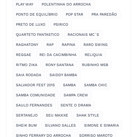
PLAY WAY
POLENTINHA DO ARROCHA
PONTO DE EQUILÍBRIO
POP STAR
PRA PAREDÃO
PRETO DE LUXO
PSIRICO
QUARTETO FANTASTICO
RACIONAIS MC´S
RAGHATONY
RAP
RAPINA
RARO SWING
REGGAE
REI DA CACIMBINHA
RELIQUIA
RITMO ZIKA
RONY SANTANA
RUBINHO MSB
SAIA RODADA
SAIDDY BAMBA
SALVADOR FEST 2015
SAMBA
SAMBA CHIC
SAMBA COMUNIDADE
SAMPA CREW
SAULO FERNANDES
SENTE O DRAMA
SERTANEJO
SEU MAXIXE
SHAK STYLE
SHEIK BUM
SILVANO SALLES
SIMONE E SIMARIA
SINHO FERRARY DO ARROCHA
SORRISO MAROTO