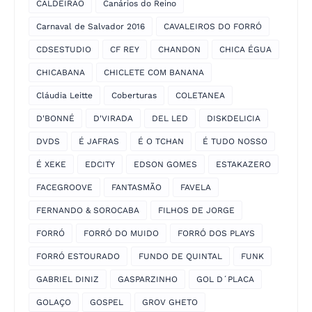
CALDEIRÃO
Canários do Reino
Carnaval de Salvador 2016
CAVALEIROS DO FORRÓ
CDSESTUDIO
CF REY
CHANDON
CHICA ÉGUA
CHICABANA
CHICLETE COM BANANA
Cláudia Leitte
Coberturas
COLETANEA
D'BONNÉ
D'VIRADA
DEL LED
DISKDELICIA
DVDS
É JAFRAS
É O TCHAN
É TUDO NOSSO
É XEKE
EDCITY
EDSON GOMES
ESTAKAZERO
FACEGROOVE
FANTASMÃO
FAVELA
FERNANDO & SOROCABA
FILHOS DE JORGE
FORRÓ
FORRÓ DO MUIDO
FORRÓ DOS PLAYS
FORRÓ ESTOURADO
FUNDO DE QUINTAL
FUNK
GABRIEL DINIZ
GASPARZINHO
GOL D´PLACA
GOLAÇO
GOSPEL
GROV GHETO