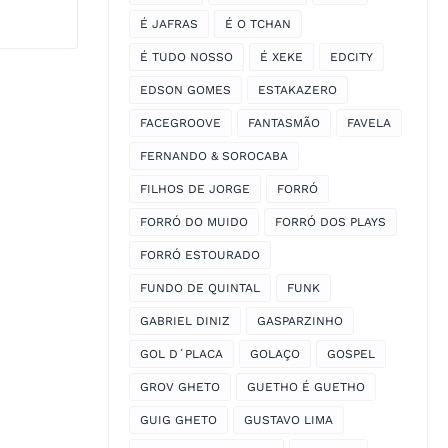
É JAFRAS
É O TCHAN
É TUDO NOSSO
É XEKE
EDCITY
EDSON GOMES
ESTAKAZERO
FACEGROOVE
FANTASMÃO
FAVELA
FERNANDO & SOROCABA
FILHOS DE JORGE
FORRÓ
FORRÓ DO MUIDO
FORRÓ DOS PLAYS
FORRÓ ESTOURADO
FUNDO DE QUINTAL
FUNK
GABRIEL DINIZ
GASPARZINHO
GOL D´PLACA
GOLAÇO
GOSPEL
GROV GHETO
GUETHO É GUETHO
GUIG GHETO
GUSTAVO LIMA