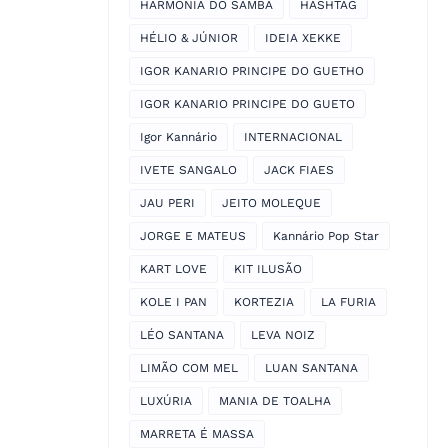
HARMONIA DO SAMBA
HASHTAG
HÉLIO & JÚNIOR
IDEIA XEKKE
IGOR KANARIO PRINCIPE DO GUETHO
IGOR KANARIO PRINCIPE DO GUETO
Igor Kannário
INTERNACIONAL
IVETE SANGALO
JACK FIAES
JAU PERI
JEITO MOLEQUE
JORGE E MATEUS
Kannário Pop Star
KART LOVE
KIT ILUSÃO
KOLE I PAN
KORTEZIA
LA FURIA
LÉO SANTANA
LEVA NOIZ
LIMÃO COM MEL
LUAN SANTANA
LUXÚRIA
MANIA DE TOALHA
MARRETA É MASSA