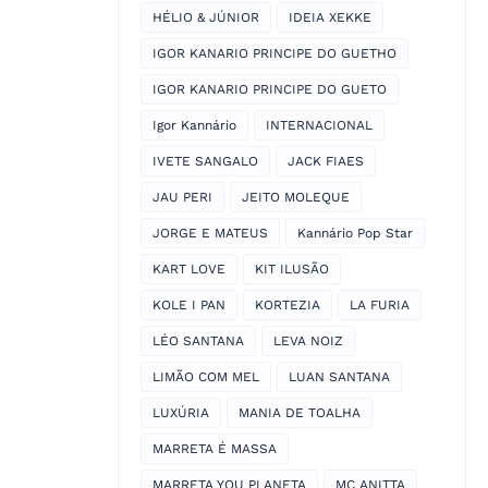
HÉLIO & JÚNIOR
IDEIA XEKKE
IGOR KANARIO PRINCIPE DO GUETHO
IGOR KANARIO PRINCIPE DO GUETO
Igor Kannário
INTERNACIONAL
IVETE SANGALO
JACK FIAES
JAU PERI
JEITO MOLEQUE
JORGE E MATEUS
Kannário Pop Star
KART LOVE
KIT ILUSÃO
KOLE I PAN
KORTEZIA
LA FURIA
LÉO SANTANA
LEVA NOIZ
LIMÃO COM MEL
LUAN SANTANA
LUXÚRIA
MANIA DE TOALHA
MARRETA É MASSA
MARRETA YOU PLANETA
MC ANITTA