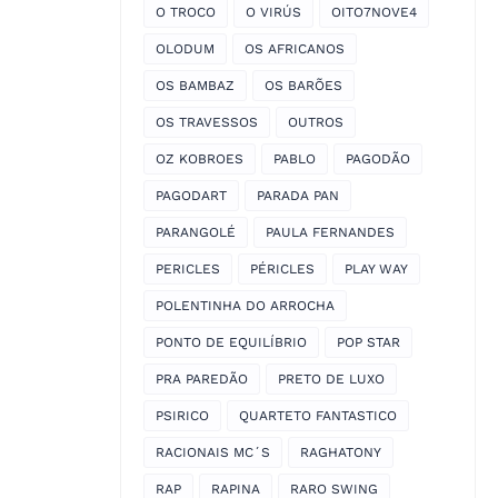
O TROCO
O VIRÚS
OITO7NOVE4
OLODUM
OS AFRICANOS
OS BAMBAZ
OS BARÕES
OS TRAVESSOS
OUTROS
OZ KOBROES
PABLO
PAGODÃO
PAGODART
PARADA PAN
PARANGOLÉ
PAULA FERNANDES
PERICLES
PÉRICLES
PLAY WAY
POLENTINHA DO ARROCHA
PONTO DE EQUILÍBRIO
POP STAR
PRA PAREDÃO
PRETO DE LUXO
PSIRICO
QUARTETO FANTASTICO
RACIONAIS MC´S
RAGHATONY
RAP
RAPINA
RARO SWING