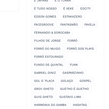
É JAFRAS
É O TCHAN
É TUDO NOSSO
É XEKE
EDCITY
EDSON GOMES
ESTAKAZERO
FACEGROOVE
FANTASMÃO
FAVELA
FERNANDO & SOROCABA
FILHOS DE JORGE
FORRÓ
FORRÓ DO MUIDO
FORRÓ DOS PLAYS
FORRÓ ESTOURADO
FUNDO DE QUINTAL
FUNK
GABRIEL DINIZ
GASPARZINHO
GOL D´PLACA
GOLAÇO
GOSPEL
GROV GHETO
GUETHO É GUETHO
GUIG GHETO
GUSTAVO LIMA
HARMONIA DO SAMBA
HASHTAG