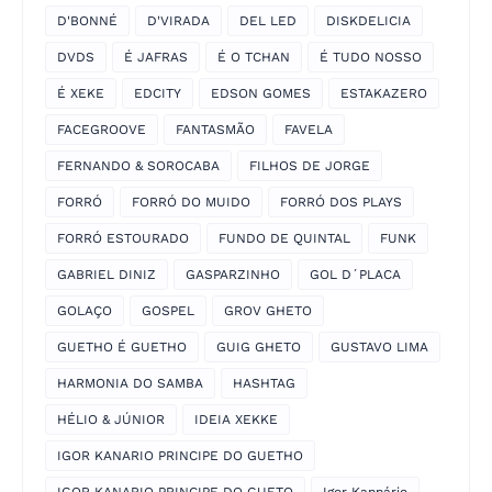
D'BONNÉ
D'VIRADA
DEL LED
DISKDELICIA
DVDS
É JAFRAS
É O TCHAN
É TUDO NOSSO
É XEKE
EDCITY
EDSON GOMES
ESTAKAZERO
FACEGROOVE
FANTASMÃO
FAVELA
FERNANDO & SOROCABA
FILHOS DE JORGE
FORRÓ
FORRÓ DO MUIDO
FORRÓ DOS PLAYS
FORRÓ ESTOURADO
FUNDO DE QUINTAL
FUNK
GABRIEL DINIZ
GASPARZINHO
GOL D´PLACA
GOLAÇO
GOSPEL
GROV GHETO
GUETHO É GUETHO
GUIG GHETO
GUSTAVO LIMA
HARMONIA DO SAMBA
HASHTAG
HÉLIO & JÚNIOR
IDEIA XEKKE
IGOR KANARIO PRINCIPE DO GUETHO
IGOR KANARIO PRINCIPE DO GUETO
Igor Kannário