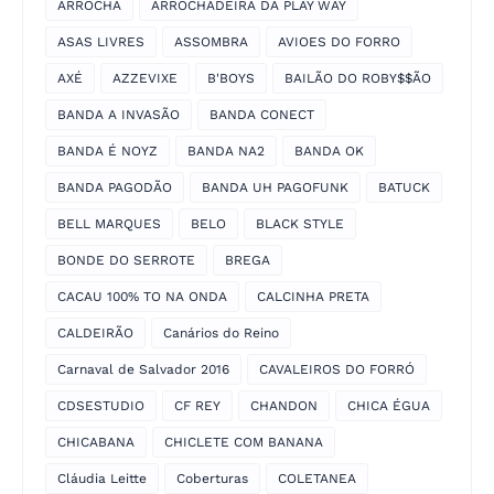
ARROCHA
ARROCHADEIRA DA PLAY WAY
ASAS LIVRES
ASSOMBRA
AVIOES DO FORRO
AXÉ
AZZEVIXE
B'BOYS
BAILÃO DO ROBY$$ÃO
BANDA A INVASÃO
BANDA CONECT
BANDA É NOYZ
BANDA NA2
BANDA OK
BANDA PAGODÃO
BANDA UH PAGOFUNK
BATUCK
BELL MARQUES
BELO
BLACK STYLE
BONDE DO SERROTE
BREGA
CACAU 100% TO NA ONDA
CALCINHA PRETA
CALDEIRÃO
Canários do Reino
Carnaval de Salvador 2016
CAVALEIROS DO FORRÓ
CDSESTUDIO
CF REY
CHANDON
CHICA ÉGUA
CHICABANA
CHICLETE COM BANANA
Cláudia Leitte
Coberturas
COLETANEA