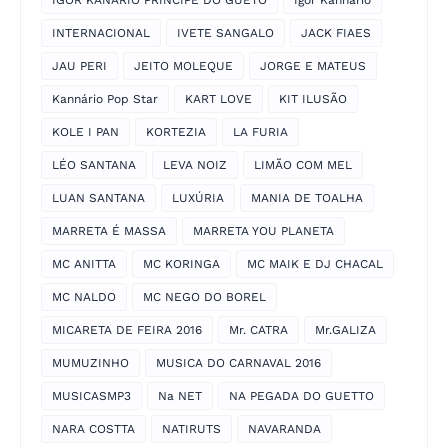
INTERNACIONAL
IVETE SANGALO
JACK FIAES
JAU PERI
JEITO MOLEQUE
JORGE E MATEUS
Kannário Pop Star
KART LOVE
KIT ILUSÃO
KOLE I PAN
KORTEZIA
LA FURIA
LÉO SANTANA
LEVA NOIZ
LIMÃO COM MEL
LUAN SANTANA
LUXÚRIA
MANIA DE TOALHA
MARRETA É MASSA
MARRETA YOU PLANETA
MC ANITTA
MC KORINGA
MC MAIK E DJ CHACAL
MC NALDO
MC NEGO DO BOREL
MICARETA DE FEIRA 2016
Mr. CATRA
Mr.GALIZA
MUMUZINHO
MUSICA DO CARNAVAL 2016
MUSICASMP3
Na NET
NA PEGADA DO GUETTO
NARA COSTTA
NATIRUTS
NAVARANDA