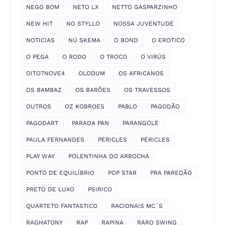
NEGO BOM
NETO LX
NETTO GASPARZINHO
NEW HIT
NO STYLLO
NOSSA JUVENTUDE
NOTICIAS
NÚ SKEMA
O BOND
O EROTICO
O PEGA
O RODO
O TROCO
O VIRÚS
OITO7NOVE4
OLODUM
OS AFRICANOS
OS BAMBAZ
OS BARÕES
OS TRAVESSOS
OUTROS
OZ KOBROES
PABLO
PAGODÃO
PAGODART
PARADA PAN
PARANGOLÉ
PAULA FERNANDES
PERICLES
PÉRICLES
PLAY WAY
POLENTINHA DO ARROCHA
PONTO DE EQUILÍBRIO
POP STAR
PRA PAREDÃO
PRETO DE LUXO
PSIRICO
QUARTETO FANTASTICO
RACIONAIS MC´S
RAGHATONY
RAP
RAPINA
RARO SWING