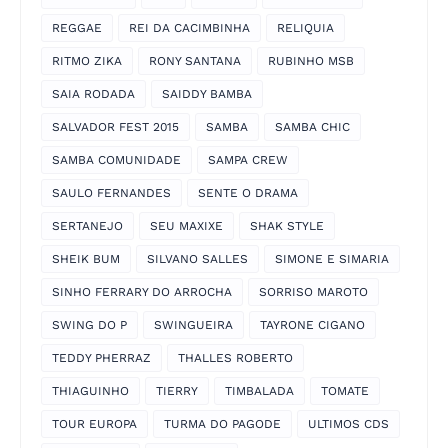
REGGAE
REI DA CACIMBINHA
RELIQUIA
RITMO ZIKA
RONY SANTANA
RUBINHO MSB
SAIA RODADA
SAIDDY BAMBA
SALVADOR FEST 2015
SAMBA
SAMBA CHIC
SAMBA COMUNIDADE
SAMPA CREW
SAULO FERNANDES
SENTE O DRAMA
SERTANEJO
SEU MAXIXE
SHAK STYLE
SHEIK BUM
SILVANO SALLES
SIMONE E SIMARIA
SINHO FERRARY DO ARROCHA
SORRISO MAROTO
SWING DO P
SWINGUEIRA
TAYRONE CIGANO
TEDDY PHERRAZ
THALLES ROBERTO
THIAGUINHO
TIERRY
TIMBALADA
TOMATE
TOUR EUROPA
TURMA DO PAGODE
ULTIMOS CDS