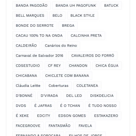
BANDA PAGODÃO
BANDA UH PAGOFUNK
BATUCK
BELL MARQUES
BELO
BLACK STYLE
BONDE DO SERROTE
BREGA
CACAU 100% TO NA ONDA
CALCINHA PRETA
CALDEIRÃO
Canários do Reino
Carnaval de Salvador 2016
CAVALEIROS DO FORRÓ
CDSESTUDIO
CF REY
CHANDON
CHICA ÉGUA
CHICABANA
CHICLETE COM BANANA
Cláudia Leitte
Coberturas
COLETANEA
D'BONNÉ
D'VIRADA
DEL LED
DISKDELICIA
DVDS
É JAFRAS
É O TCHAN
É TUDO NOSSO
É XEKE
EDCITY
EDSON GOMES
ESTAKAZERO
FACEGROOVE
FANTASMÃO
FAVELA
FERNANDO & SOROCABA
FILHOS DE JORGE