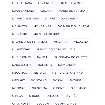
LÉO SANTANA
LEVA NOIZ
LIMÃO COM MEL
LUAN SANTANA
LUXÚRIA
MANIA DE TOALHA
MARRETA É MASSA
MARRETA YOU PLANETA
MC ANITTA
MC KORINGA
MC MAIK E DJ CHACAL
MC NALDO
MC NEGO DO BOREL
MICARETA DE FEIRA 2016
Mr. CATRA
Mr.GALIZA
MUMUZINHO
MUSICA DO CARNAVAL 2016
MUSICASMP3
Na NET
NA PEGADA DO GUETTO
NARA COSTTA
NATIRUTS
NAVARANDA
NEGO BOM
NETO LX
NETTO GASPARZINHO
NEW HIT
NO STYLLO
NOSSA JUVENTUDE
NOTICIAS
NÚ SKEMA
O BOND
O EROTICO
O PEGA
O RODO
O TROCO
O VIRÚS
OITO7NOVE4
OLODUM
OS AFRICANOS