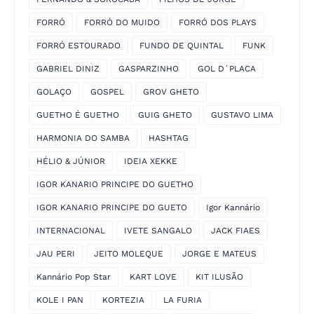
FORRÓ
FORRÓ DO MUIDO
FORRÓ DOS PLAYS
FORRÓ ESTOURADO
FUNDO DE QUINTAL
FUNK
GABRIEL DINIZ
GASPARZINHO
GOL D´PLACA
GOLAÇO
GOSPEL
GROV GHETO
GUETHO É GUETHO
GUIG GHETO
GUSTAVO LIMA
HARMONIA DO SAMBA
HASHTAG
HÉLIO & JÚNIOR
IDEIA XEKKE
IGOR KANARIO PRINCIPE DO GUETHO
IGOR KANARIO PRINCIPE DO GUETO
Igor Kannário
INTERNACIONAL
IVETE SANGALO
JACK FIAES
JAU PERI
JEITO MOLEQUE
JORGE E MATEUS
Kannário Pop Star
KART LOVE
KIT ILUSÃO
KOLE I PAN
KORTEZIA
LA FURIA