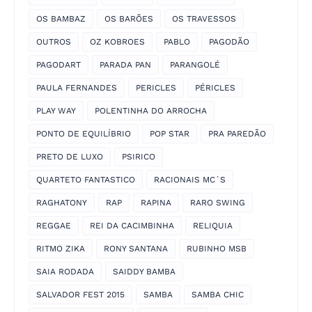
OS BAMBAZ
OS BARÕES
OS TRAVESSOS
OUTROS
OZ KOBROES
PABLO
PAGODÃO
PAGODART
PARADA PAN
PARANGOLÉ
PAULA FERNANDES
PERICLES
PÉRICLES
PLAY WAY
POLENTINHA DO ARROCHA
PONTO DE EQUILÍBRIO
POP STAR
PRA PAREDÃO
PRETO DE LUXO
PSIRICO
QUARTETO FANTASTICO
RACIONAIS MC´S
RAGHATONY
RAP
RAPINA
RARO SWING
REGGAE
REI DA CACIMBINHA
RELIQUIA
RITMO ZIKA
RONY SANTANA
RUBINHO MSB
SAIA RODADA
SAIDDY BAMBA
SALVADOR FEST 2015
SAMBA
SAMBA CHIC