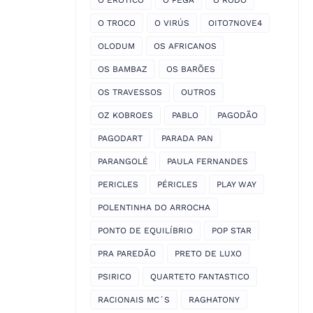
O EROTICO
O PEGA
O RODO
O TROCO
O VIRÚS
OITO7NOVE4
OLODUM
OS AFRICANOS
OS BAMBAZ
OS BARÕES
OS TRAVESSOS
OUTROS
OZ KOBROES
PABLO
PAGODÃO
PAGODART
PARADA PAN
PARANGOLÉ
PAULA FERNANDES
PERICLES
PÉRICLES
PLAY WAY
POLENTINHA DO ARROCHA
PONTO DE EQUILÍBRIO
POP STAR
PRA PAREDÃO
PRETO DE LUXO
PSIRICO
QUARTETO FANTASTICO
RACIONAIS MC´S
RAGHATONY