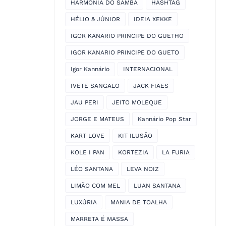
HARMONIA DO SAMBA
HASHTAG
HÉLIO & JÚNIOR
IDEIA XEKKE
IGOR KANARIO PRINCIPE DO GUETHO
IGOR KANARIO PRINCIPE DO GUETO
Igor Kannário
INTERNACIONAL
IVETE SANGALO
JACK FIAES
JAU PERI
JEITO MOLEQUE
JORGE E MATEUS
Kannário Pop Star
KART LOVE
KIT ILUSÃO
KOLE I PAN
KORTEZIA
LA FURIA
LÉO SANTANA
LEVA NOIZ
LIMÃO COM MEL
LUAN SANTANA
LUXÚRIA
MANIA DE TOALHA
MARRETA É MASSA