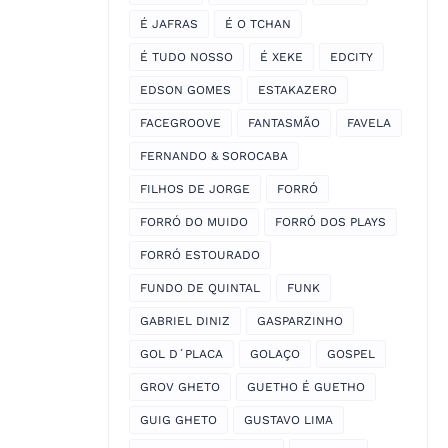
É JAFRAS
É O TCHAN
É TUDO NOSSO
É XEKE
EDCITY
EDSON GOMES
ESTAKAZERO
FACEGROOVE
FANTASMÃO
FAVELA
FERNANDO & SOROCABA
FILHOS DE JORGE
FORRÓ
FORRÓ DO MUIDO
FORRÓ DOS PLAYS
FORRÓ ESTOURADO
FUNDO DE QUINTAL
FUNK
GABRIEL DINIZ
GASPARZINHO
GOL D´PLACA
GOLAÇO
GOSPEL
GROV GHETO
GUETHO É GUETHO
GUIG GHETO
GUSTAVO LIMA