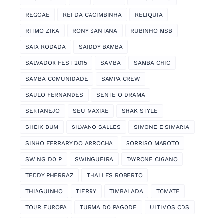
REGGAE
REI DA CACIMBINHA
RELIQUIA
RITMO ZIKA
RONY SANTANA
RUBINHO MSB
SAIA RODADA
SAIDDY BAMBA
SALVADOR FEST 2015
SAMBA
SAMBA CHIC
SAMBA COMUNIDADE
SAMPA CREW
SAULO FERNANDES
SENTE O DRAMA
SERTANEJO
SEU MAXIXE
SHAK STYLE
SHEIK BUM
SILVANO SALLES
SIMONE E SIMARIA
SINHO FERRARY DO ARROCHA
SORRISO MAROTO
SWING DO P
SWINGUEIRA
TAYRONE CIGANO
TEDDY PHERRAZ
THALLES ROBERTO
THIAGUINHO
TIERRY
TIMBALADA
TOMATE
TOUR EUROPA
TURMA DO PAGODE
ULTIMOS CDS