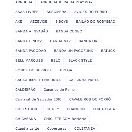
ARROCHA
ARROCHADEIRA DA PLAY WAY
ASAS LIVRES
ASSOMBRA
AVIOES DO FORRO
AXÉ
AZZEVIXE
B'BOYS
BAILÃO DO ROBY$$ÃO
BANDA A INVASÃO
BANDA CONECT
BANDA É NOYZ
BANDA NA2
BANDA OK
BANDA PAGODÃO
BANDA UH PAGOFUNK
BATUCK
BELL MARQUES
BELO
BLACK STYLE
BONDE DO SERROTE
BREGA
CACAU 100% TO NA ONDA
CALCINHA PRETA
CALDEIRÃO
Canários do Reino
Carnaval de Salvador 2016
CAVALEIROS DO FORRÓ
CDSESTUDIO
CF REY
CHANDON
CHICA ÉGUA
CHICABANA
CHICLETE COM BANANA
Cláudia Leitte
Coberturas
COLETANEA