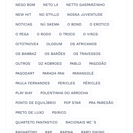
NEGO BOM
NETO LX
NETTO GASPARZINHO
NEW HIT
NO STYLLO
NOSSA JUVENTUDE
NOTICIAS
NÚ SKEMA
O BOND
O EROTICO
O PEGA
O RODO
O TROCO
O VIRÚS
OITO7NOVE4
OLODUM
OS AFRICANOS
OS BAMBAZ
OS BARÕES
OS TRAVESSOS
OUTROS
OZ KOBROES
PABLO
PAGODÃO
PAGODART
PARADA PAN
PARANGOLÉ
PAULA FERNANDES
PERICLES
PÉRICLES
PLAY WAY
POLENTINHA DO ARROCHA
PONTO DE EQUILÍBRIO
POP STAR
PRA PAREDÃO
PRETO DE LUXO
PSIRICO
QUARTETO FANTASTICO
RACIONAIS MC´S
RAGHATONY
RAP
RAPINA
RARO SWING