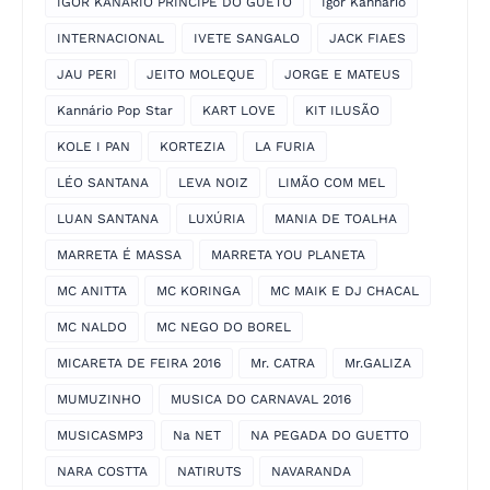
IGOR KANARIO PRINCIPE DO GUETO
Igor Kannário
INTERNACIONAL
IVETE SANGALO
JACK FIAES
JAU PERI
JEITO MOLEQUE
JORGE E MATEUS
Kannário Pop Star
KART LOVE
KIT ILUSÃO
KOLE I PAN
KORTEZIA
LA FURIA
LÉO SANTANA
LEVA NOIZ
LIMÃO COM MEL
LUAN SANTANA
LUXÚRIA
MANIA DE TOALHA
MARRETA É MASSA
MARRETA YOU PLANETA
MC ANITTA
MC KORINGA
MC MAIK E DJ CHACAL
MC NALDO
MC NEGO DO BOREL
MICARETA DE FEIRA 2016
Mr. CATRA
Mr.GALIZA
MUMUZINHO
MUSICA DO CARNAVAL 2016
MUSICASMP3
Na NET
NA PEGADA DO GUETTO
NARA COSTTA
NATIRUTS
NAVARANDA