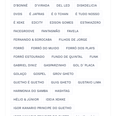
D'BONNÉ
D'VIRADA
DEL LED
DISKDELICIA
DVDS
É JAFRAS
É O TCHAN
É TUDO NOSSO
É XEKE
EDCITY
EDSON GOMES
ESTAKAZERO
FACEGROOVE
FANTASMÃO
FAVELA
FERNANDO & SOROCABA
FILHOS DE JORGE
FORRÓ
FORRÓ DO MUIDO
FORRÓ DOS PLAYS
FORRÓ ESTOURADO
FUNDO DE QUINTAL
FUNK
GABRIEL DINIZ
GASPARZINHO
GOL D´PLACA
GOLAÇO
GOSPEL
GROV GHETO
GUETHO É GUETHO
GUIG GHETO
GUSTAVO LIMA
HARMONIA DO SAMBA
HASHTAG
HÉLIO & JÚNIOR
IDEIA XEKKE
IGOR KANARIO PRINCIPE DO GUETHO