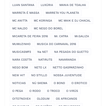
LUAN SANTANA
LUXÚRIA
MANIA DE TOALHA
MARRETA É MASSA
MARRETA YOU PLANETA
MC ANITTA
MC KORINGA
MC MAIK E DJ CHACAL
MC NALDO
MC NEGO DO BOREL
MICARETA DE FEIRA 2016
Mr. CATRA
Mr.GALIZA
MUMUZINHO
MUSICA DO CARNAVAL 2016
MUSICASMP3
Na NET
NA PEGADA DO GUETTO
NARA COSTTA
NATIRUTS
NAVARANDA
NEGO BOM
NETO LX
NETTO GASPARZINHO
NEW HIT
NO STYLLO
NOSSA JUVENTUDE
NOTICIAS
NÚ SKEMA
O BOND
O EROTICO
O PEGA
O RODO
O TROCO
O VIRÚS
OITO7NOVE4
OLODUM
OS AFRICANOS