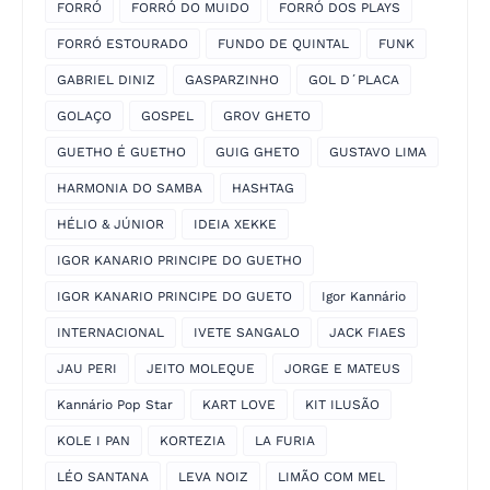
FORRÓ
FORRÓ DO MUIDO
FORRÓ DOS PLAYS
FORRÓ ESTOURADO
FUNDO DE QUINTAL
FUNK
GABRIEL DINIZ
GASPARZINHO
GOL D´PLACA
GOLAÇO
GOSPEL
GROV GHETO
GUETHO É GUETHO
GUIG GHETO
GUSTAVO LIMA
HARMONIA DO SAMBA
HASHTAG
HÉLIO & JÚNIOR
IDEIA XEKKE
IGOR KANARIO PRINCIPE DO GUETHO
IGOR KANARIO PRINCIPE DO GUETO
Igor Kannário
INTERNACIONAL
IVETE SANGALO
JACK FIAES
JAU PERI
JEITO MOLEQUE
JORGE E MATEUS
Kannário Pop Star
KART LOVE
KIT ILUSÃO
KOLE I PAN
KORTEZIA
LA FURIA
LÉO SANTANA
LEVA NOIZ
LIMÃO COM MEL