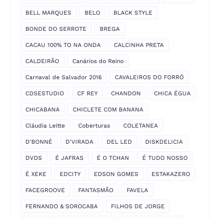
BELL MARQUES
BELO
BLACK STYLE
BONDE DO SERROTE
BREGA
CACAU 100% TO NA ONDA
CALCINHA PRETA
CALDEIRÃO
Canários do Reino
Carnaval de Salvador 2016
CAVALEIROS DO FORRÓ
CDSESTUDIO
CF REY
CHANDON
CHICA ÉGUA
CHICABANA
CHICLETE COM BANANA
Cláudia Leitte
Coberturas
COLETANEA
D'BONNÉ
D'VIRADA
DEL LED
DISKDELICIA
DVDS
É JAFRAS
É O TCHAN
É TUDO NOSSO
É XEKE
EDCITY
EDSON GOMES
ESTAKAZERO
FACEGROOVE
FANTASMÃO
FAVELA
FERNANDO & SOROCABA
FILHOS DE JORGE