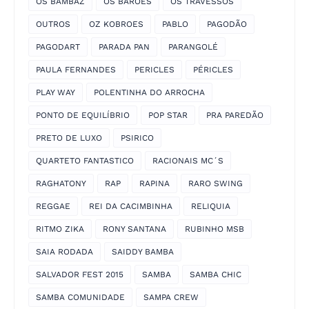
OS BAMBAZ
OS BARÕES
OS TRAVESSOS
OUTROS
OZ KOBROES
PABLO
PAGODÃO
PAGODART
PARADA PAN
PARANGOLÉ
PAULA FERNANDES
PERICLES
PÉRICLES
PLAY WAY
POLENTINHA DO ARROCHA
PONTO DE EQUILÍBRIO
POP STAR
PRA PAREDÃO
PRETO DE LUXO
PSIRICO
QUARTETO FANTASTICO
RACIONAIS MC´S
RAGHATONY
RAP
RAPINA
RARO SWING
REGGAE
REI DA CACIMBINHA
RELIQUIA
RITMO ZIKA
RONY SANTANA
RUBINHO MSB
SAIA RODADA
SAIDDY BAMBA
SALVADOR FEST 2015
SAMBA
SAMBA CHIC
SAMBA COMUNIDADE
SAMPA CREW