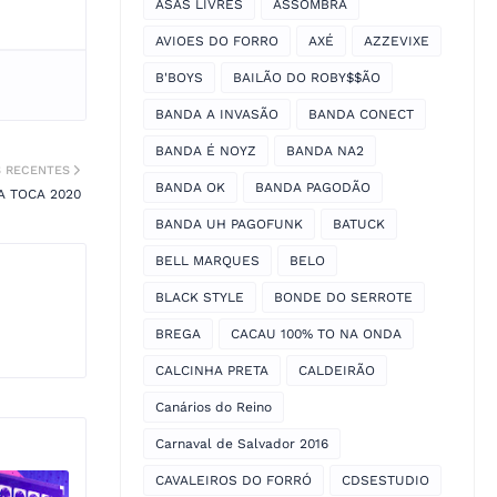
ASAS LIVRES
ASSOMBRA
AVIOES DO FORRO
AXÉ
AZZEVIXE
B'BOYS
BAILÃO DO ROBY$$ÃO
BANDA A INVASÃO
BANDA CONECT
BANDA É NOYZ
BANDA NA2
S RECENTES
BANDA OK
BANDA PAGODÃO
A TOCA 2020
BANDA UH PAGOFUNK
BATUCK
BELL MARQUES
BELO
BLACK STYLE
BONDE DO SERROTE
BREGA
CACAU 100% TO NA ONDA
CALCINHA PRETA
CALDEIRÃO
Canários do Reino
Carnaval de Salvador 2016
CAVALEIROS DO FORRÓ
CDSESTUDIO