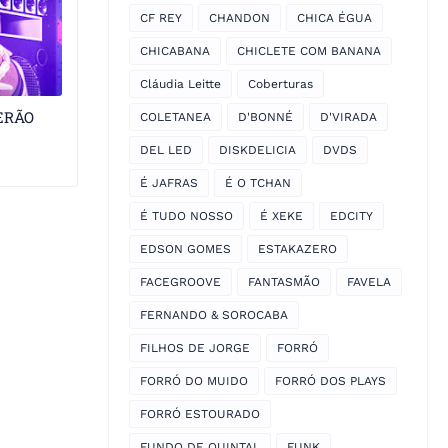
CF REY
CHANDON
CHICA ÉGUA
CHICABANA
CHICLETE COM BANANA
Cláudia Leitte
Coberturas
ERÃO
COLETANEA
D'BONNÉ
D'VIRADA
DEL LED
DISKDELICIA
DVDS
É JAFRAS
É O TCHAN
É TUDO NOSSO
É XEKE
EDCITY
EDSON GOMES
ESTAKAZERO
FACEGROOVE
FANTASMÃO
FAVELA
FERNANDO & SOROCABA
FILHOS DE JORGE
FORRÓ
FORRÓ DO MUIDO
FORRÓ DOS PLAYS
FORRÓ ESTOURADO
FUNDO DE QUINTAL
FUNK