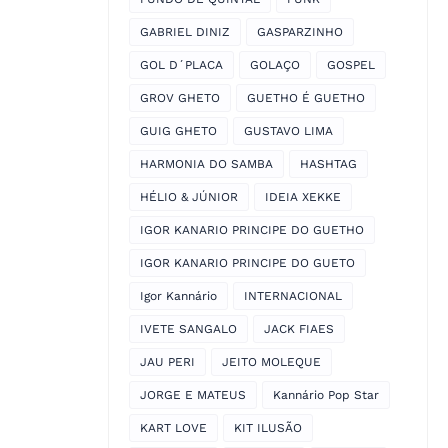
GABRIEL DINIZ
GASPARZINHO
GOL D´PLACA
GOLAÇO
GOSPEL
GROV GHETO
GUETHO É GUETHO
GUIG GHETO
GUSTAVO LIMA
HARMONIA DO SAMBA
HASHTAG
HÉLIO & JÚNIOR
IDEIA XEKKE
IGOR KANARIO PRINCIPE DO GUETHO
IGOR KANARIO PRINCIPE DO GUETO
Igor Kannário
INTERNACIONAL
IVETE SANGALO
JACK FIAES
JAU PERI
JEITO MOLEQUE
JORGE E MATEUS
Kannário Pop Star
KART LOVE
KIT ILUSÃO