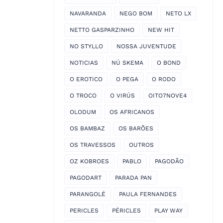
NAVARANDA
NEGO BOM
NETO LX
NETTO GASPARZINHO
NEW HIT
NO STYLLO
NOSSA JUVENTUDE
NOTICIAS
NÚ SKEMA
O BOND
O EROTICO
O PEGA
O RODO
O TROCO
O VIRÚS
OITO7NOVE4
OLODUM
OS AFRICANOS
OS BAMBAZ
OS BARÕES
OS TRAVESSOS
OUTROS
OZ KOBROES
PABLO
PAGODÃO
PAGODART
PARADA PAN
PARANGOLÉ
PAULA FERNANDES
PERICLES
PÉRICLES
PLAY WAY