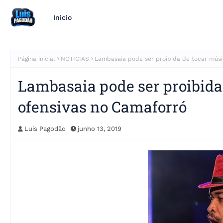
Inicio
Página inicial
NOTICIAS
Lambasaia pode ser proibida de tocar músi
Lambasaia pode ser proibida
ofensivas no Camaforró
Luis Pagodão
junho 13, 2019