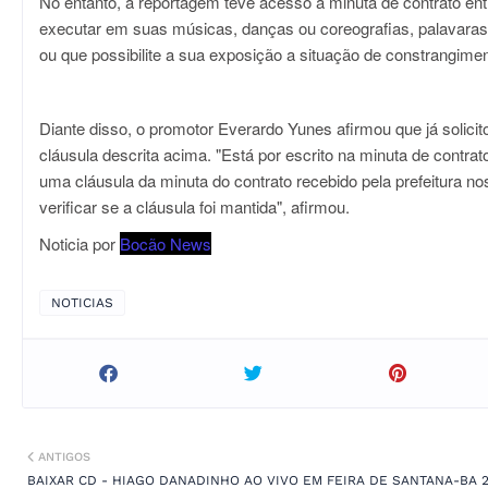
No entanto, a reportagem teve acesso à minuta de contrato entr
executar em suas músicas, danças ou coreografias, palavaras 
ou que possibilite a sua exposição a situação de constrangimen
Diante disso, o promotor Everardo Yunes afirmou que já solici
cláusula descrita acima. "Está por escrito na minuta de contra
uma cláusula da minuta do contrato recebido pela prefeitura 
verificar se a cláusula foi mantida", afirmou.
Noticia por
Bocão News
NOTICIAS
ANTIGOS
BAIXAR CD - HIAGO DANADINHO AO VIVO EM FEIRA DE SANTANA-BA 2