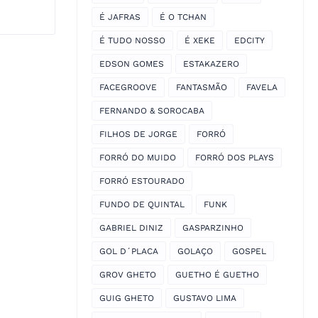
É JAFRAS
É O TCHAN
É TUDO NOSSO
É XEKE
EDCITY
EDSON GOMES
ESTAKAZERO
FACEGROOVE
FANTASMÃO
FAVELA
FERNANDO & SOROCABA
FILHOS DE JORGE
FORRÓ
FORRÓ DO MUIDO
FORRÓ DOS PLAYS
FORRÓ ESTOURADO
FUNDO DE QUINTAL
FUNK
GABRIEL DINIZ
GASPARZINHO
GOL D´PLACA
GOLAÇO
GOSPEL
GROV GHETO
GUETHO É GUETHO
GUIG GHETO
GUSTAVO LIMA