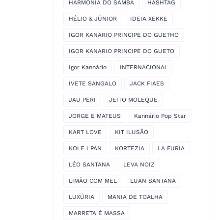
HARMONIA DO SAMBA
HASHTAG
HÉLIO & JÚNIOR
IDEIA XEKKE
IGOR KANARIO PRINCIPE DO GUETHO
IGOR KANARIO PRINCIPE DO GUETO
Igor Kannário
INTERNACIONAL
IVETE SANGALO
JACK FIAES
JAU PERI
JEITO MOLEQUE
JORGE E MATEUS
Kannário Pop Star
KART LOVE
KIT ILUSÃO
KOLE I PAN
KORTEZIA
LA FURIA
LÉO SANTANA
LEVA NOIZ
LIMÃO COM MEL
LUAN SANTANA
LUXÚRIA
MANIA DE TOALHA
MARRETA É MASSA