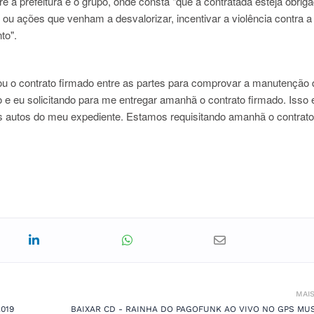
e a prefeitura e o grupo, onde consta "que a contratada esteja obrig
ou ações que venham a desvalorizar, incentivar a violência contra a
to".
tou o contrato firmado entre as partes para comprovar a manutenção 
to e eu solicitando para me entregar amanhã o contrato firmado. Isso
nos autos do meu expediente. Estamos requisitando amanhã o contrato
MAI
019
BAIXAR CD - RAINHA DO PAGOFUNK AO VIVO NO GPS MUS