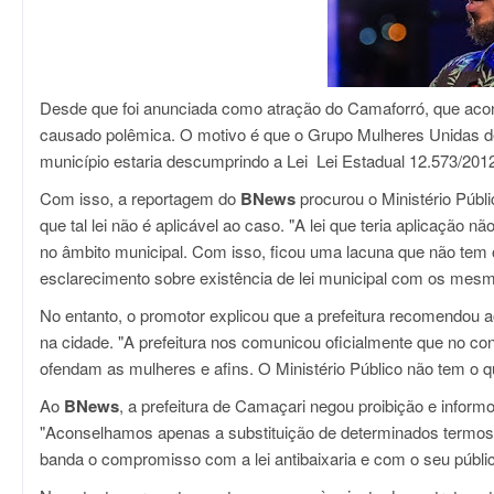
Desde que foi anunciada como atração do Camaforró, que acon
causado polêmica. O motivo é que o Grupo Mulheres Unidas d
município estaria descumprindo a Lei Lei Estadual 12.573/2012,
Com isso, a reportagem do
BNews
procurou o Ministério Púb
que tal lei não é aplicável ao caso. "A lei que teria aplicação 
no âmbito municipal. Com isso, ficou uma lacuna que não tem o
esclarecimento sobre existência de lei municipal com os mes
No entanto, o promotor explicou que a prefeitura recomendou 
na cidade. "A prefeitura nos comunicou oficialmente que no co
ofendam as mulheres e afins. O Ministério Público não tem o q
Ao
BNews
, a prefeitura de Camaçari negou proibição e infor
"Aconselhamos apenas a substituição de determinados termos 
banda o compromisso com a lei antibaixaria e com o seu públic