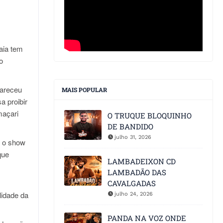
aia tem
o
lareceu
MAIS POPULAR
a proibir
maçari
O TRUQUE BLOQUINHO
DE BANDIDO
julho 31, 2026
e o show
que
LAMBADEIXON CD
LAMBADÃO DAS
CAVALGADAS
lidade da
julho 24, 2026
PANDA NA VOZ ONDE