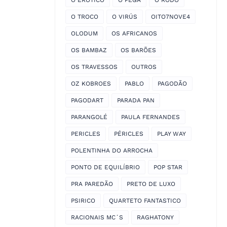
O EROTICO
O PEGA
O RODO
O TROCO
O VIRÚS
OITO7NOVE4
OLODUM
OS AFRICANOS
OS BAMBAZ
OS BARÕES
OS TRAVESSOS
OUTROS
OZ KOBROES
PABLO
PAGODÃO
PAGODART
PARADA PAN
PARANGOLÉ
PAULA FERNANDES
PERICLES
PÉRICLES
PLAY WAY
POLENTINHA DO ARROCHA
PONTO DE EQUILÍBRIO
POP STAR
PRA PAREDÃO
PRETO DE LUXO
PSIRICO
QUARTETO FANTASTICO
RACIONAIS MC´S
RAGHATONY