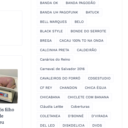
BANDA OK
BANDA PAGODÃO
BANDA UH PAGOFUNK
BATUCK
BELL MARQUES
BELO
BLACK STYLE
BONDE DO SERROTE
BREGA
CACAU 100% TO NA ONDA
CALCINHA PRETA
CALDEIRÃO
Canários do Reino
Carnaval de Salvador 2016
CAVALEIROS DO FORRÓ
CDSESTUDIO
CF REY
CHANDON
CHICA ÉGUA
CHICABANA
CHICLETE COM BANANA
Cláudia Leitte
Coberturas
s filho
de
COLETANEA
D'BONNÉ
D'VIRADA
eu
DEL LED
DISKDELICIA
DVDS