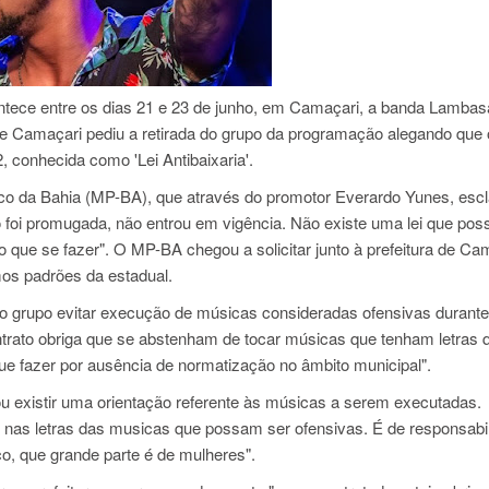
tece entre os dias 21 e 23 de junho, em Camaçari, a banda Lambas
e Camaçari pediu a retirada do grupo da programação alegando que 
 conhecida como 'Lei Antibaixaria'.
lico da Bahia (MP-BA), que através do promotor Everardo Yunes, esc
não foi promugada, não entrou em vigência. Não existe uma lei que poss
 que se fazer". O MP-BA chegou a solicitar junto à prefeitura de Ca
mos padrões da estadual.
ao grupo evitar execução de músicas consideradas ofensivas durant
ntrato obriga que se abstenham de tocar músicas que tenham letras 
ue fazer por ausência de normatização no âmbito municipal".
mou existir uma orientação referente às músicas a serem executadas.
nas letras das musicas que possam ser ofensivas. É de responsabi
o, que grande parte é de mulheres".