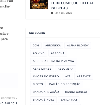
ada a não
TUDO COMEÇOU 1.0 FEAT
 mulher
FK DELAS
julho 30, 2026
da
 está em
CATEGORIA
 para
2016
ABRONKKA
ALPHA BLONDY
AO VIVO
ARROCHA
ARROCHADEIRA DA PLAY WAY
ASAS LIVRES
ASSOMBRA
AVIOES DO FORRO
AXÉ
AZZEVIXE
B'BOYS
BAILÃO DO ROBY$$ÃO
BANDA A INVASÃO
BANDA CONECT
S RECENTES
BANDA É NOYZ
BANDA NA2
IC BAR 2019