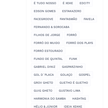
É TUDO NOSSO
É XEKE
EDCITY
EDSON GOMES
ESTAKAZERO
FACEGROOVE
FANTASMÃO
FAVELA
FERNANDO & SOROCABA
FILHOS DE JORGE
FORRÓ
FORRÓ DO MUIDO
FORRÓ DOS PLAYS
FORRÓ ESTOURADO
FUNDO DE QUINTAL
FUNK
GABRIEL DINIZ
GASPARZINHO
GOL D´PLACA
GOLAÇO
GOSPEL
GROV GHETO
GUETHO É GUETHO
GUIG GHETO
GUSTAVO LIMA
HARMONIA DO SAMBA
HASHTAG
HÉLIO & JÚNIOR
IDEIA XEKKE