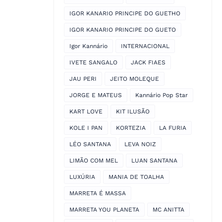
IGOR KANARIO PRINCIPE DO GUETHO
IGOR KANARIO PRINCIPE DO GUETO
Igor Kannário
INTERNACIONAL
IVETE SANGALO
JACK FIAES
JAU PERI
JEITO MOLEQUE
JORGE E MATEUS
Kannário Pop Star
KART LOVE
KIT ILUSÃO
KOLE I PAN
KORTEZIA
LA FURIA
LÉO SANTANA
LEVA NOIZ
LIMÃO COM MEL
LUAN SANTANA
LUXÚRIA
MANIA DE TOALHA
MARRETA É MASSA
MARRETA YOU PLANETA
MC ANITTA