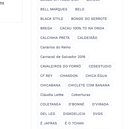
eu
BELL MARQUES
BELO
BLACK STYLE
BONDE DO SERROTE
BREGA
CACAU 100% TO NA ONDA
CALCINHA PRETA
CALDEIRÃO
Canários do Reino
Carnaval de Salvador 2016
CAVALEIROS DO FORRÓ
CDSESTUDIO
CF REY
CHANDON
CHICA ÉGUA
CHICABANA
CHICLETE COM BANANA
Cláudia Leitte
Coberturas
COLETANEA
D'BONNÉ
D'VIRADA
DEL LED
DISKDELICIA
DVDS
É JAFRAS
É O TCHAN