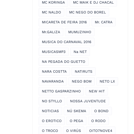
MC KORINGA
MC MAIK E DJ CHACAL
MC NALDO
MC NEGO DO BOREL
MICARETA DE FEIRA 2016
Mr. CATRA
Mr.GALIZA
MUMUZINHO
MUSICA DO CARNAVAL 2016
MUSICASMP3
Na NET
NA PEGADA DO GUETTO
NARA COSTTA
NATIRUTS
NAVARANDA
NEGO BOM
NETO LX
NETTO GASPARZINHO
NEW HIT
NO STYLLO
NOSSA JUVENTUDE
NOTICIAS
NÚ SKEMA
O BOND
O EROTICO
O PEGA
O RODO
O TROCO
O VIRÚS
OITO7NOVE4