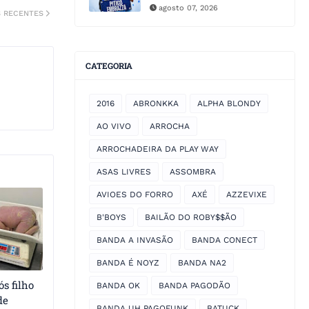
agosto 07, 2026
S RECENTES
CATEGORIA
2016
ABRONKKA
ALPHA BLONDY
AO VIVO
ARROCHA
ARROCHADEIRA DA PLAY WAY
ASAS LIVRES
ASSOMBRA
AVIOES DO FORRO
AXÉ
AZZEVIXE
B'BOYS
BAILÃO DO ROBY$$ÃO
BANDA A INVASÃO
BANDA CONECT
BANDA É NOYZ
BANDA NA2
s filho
BANDA OK
BANDA PAGODÃO
de
BANDA UH PAGOFUNK
BATUCK