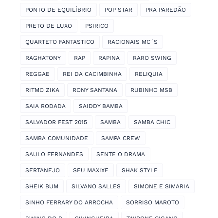
PONTO DE EQUILÍBRIO
POP STAR
PRA PAREDÃO
PRETO DE LUXO
PSIRICO
QUARTETO FANTASTICO
RACIONAIS MC´S
RAGHATONY
RAP
RAPINA
RARO SWING
REGGAE
REI DA CACIMBINHA
RELIQUIA
RITMO ZIKA
RONY SANTANA
RUBINHO MSB
SAIA RODADA
SAIDDY BAMBA
SALVADOR FEST 2015
SAMBA
SAMBA CHIC
SAMBA COMUNIDADE
SAMPA CREW
SAULO FERNANDES
SENTE O DRAMA
SERTANEJO
SEU MAXIXE
SHAK STYLE
SHEIK BUM
SILVANO SALLES
SIMONE E SIMARIA
SINHO FERRARY DO ARROCHA
SORRISO MAROTO