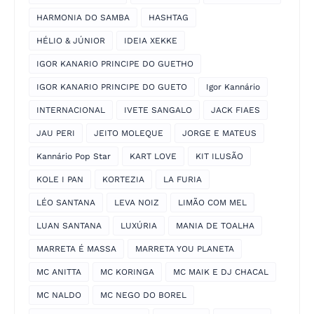
HARMONIA DO SAMBA
HASHTAG
HÉLIO & JÚNIOR
IDEIA XEKKE
IGOR KANARIO PRINCIPE DO GUETHO
IGOR KANARIO PRINCIPE DO GUETO
Igor Kannário
INTERNACIONAL
IVETE SANGALO
JACK FIAES
JAU PERI
JEITO MOLEQUE
JORGE E MATEUS
Kannário Pop Star
KART LOVE
KIT ILUSÃO
KOLE I PAN
KORTEZIA
LA FURIA
LÉO SANTANA
LEVA NOIZ
LIMÃO COM MEL
LUAN SANTANA
LUXÚRIA
MANIA DE TOALHA
MARRETA É MASSA
MARRETA YOU PLANETA
MC ANITTA
MC KORINGA
MC MAIK E DJ CHACAL
MC NALDO
MC NEGO DO BOREL