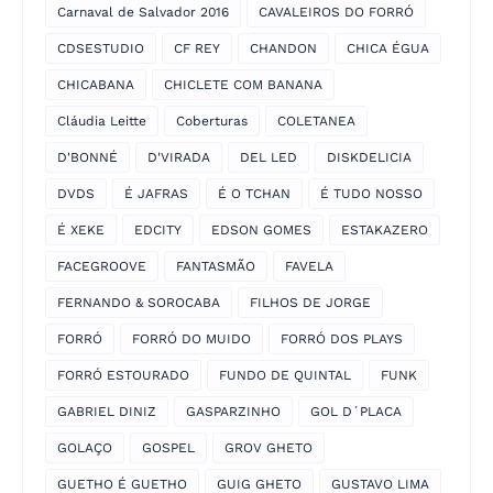
Carnaval de Salvador 2016
CAVALEIROS DO FORRÓ
CDSESTUDIO
CF REY
CHANDON
CHICA ÉGUA
CHICABANA
CHICLETE COM BANANA
Cláudia Leitte
Coberturas
COLETANEA
D'BONNÉ
D'VIRADA
DEL LED
DISKDELICIA
DVDS
É JAFRAS
É O TCHAN
É TUDO NOSSO
É XEKE
EDCITY
EDSON GOMES
ESTAKAZERO
FACEGROOVE
FANTASMÃO
FAVELA
FERNANDO & SOROCABA
FILHOS DE JORGE
FORRÓ
FORRÓ DO MUIDO
FORRÓ DOS PLAYS
FORRÓ ESTOURADO
FUNDO DE QUINTAL
FUNK
GABRIEL DINIZ
GASPARZINHO
GOL D´PLACA
GOLAÇO
GOSPEL
GROV GHETO
GUETHO É GUETHO
GUIG GHETO
GUSTAVO LIMA