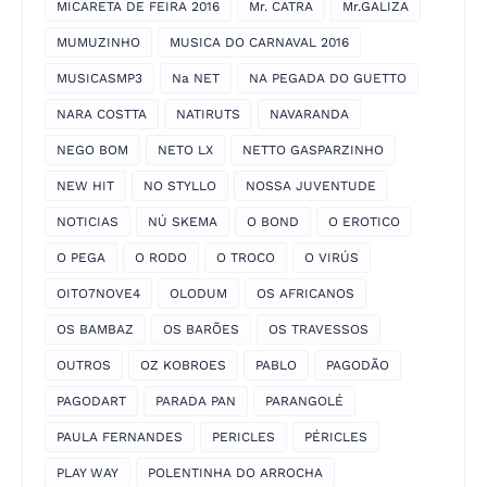
MICARETA DE FEIRA 2016
Mr. CATRA
Mr.GALIZA
MUMUZINHO
MUSICA DO CARNAVAL 2016
MUSICASMP3
Na NET
NA PEGADA DO GUETTO
NARA COSTTA
NATIRUTS
NAVARANDA
NEGO BOM
NETO LX
NETTO GASPARZINHO
NEW HIT
NO STYLLO
NOSSA JUVENTUDE
NOTICIAS
NÚ SKEMA
O BOND
O EROTICO
O PEGA
O RODO
O TROCO
O VIRÚS
OITO7NOVE4
OLODUM
OS AFRICANOS
OS BAMBAZ
OS BARÕES
OS TRAVESSOS
OUTROS
OZ KOBROES
PABLO
PAGODÃO
PAGODART
PARADA PAN
PARANGOLÉ
PAULA FERNANDES
PERICLES
PÉRICLES
PLAY WAY
POLENTINHA DO ARROCHA