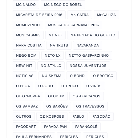
MC NALDO
MC NEGO DO BOREL
MICARETA DE FEIRA 2016
Mr. CATRA
Mr.GALIZA
MUMUZINHO
MUSICA DO CARNAVAL 2016
MUSICASMP3
Na NET
NA PEGADA DO GUETTO
NARA COSTTA
NATIRUTS
NAVARANDA
NEGO BOM
NETO LX
NETTO GASPARZINHO
NEW HIT
NO STYLLO
NOSSA JUVENTUDE
NOTICIAS
NÚ SKEMA
O BOND
O EROTICO
O PEGA
O RODO
O TROCO
O VIRÚS
OITO7NOVE4
OLODUM
OS AFRICANOS
OS BAMBAZ
OS BARÕES
OS TRAVESSOS
OUTROS
OZ KOBROES
PABLO
PAGODÃO
PAGODART
PARADA PAN
PARANGOLÉ
PAULA FERNANDES
PERICLES
PÉRICLES