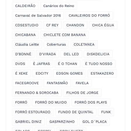
CALDEIRÃO
Canários do Reino
Carnaval de Salvador 2016
CAVALEIROS DO FORRÓ
CDSESTUDIO
CF REY
CHANDON
CHICA ÉGUA
CHICABANA
CHICLETE COM BANANA
Cláudia Leitte
Coberturas
COLETANEA
D'BONNÉ
D'VIRADA
DEL LED
DISKDELICIA
DVDS
É JAFRAS
É O TCHAN
É TUDO NOSSO
É XEKE
EDCITY
EDSON GOMES
ESTAKAZERO
FACEGROOVE
FANTASMÃO
FAVELA
FERNANDO & SOROCABA
FILHOS DE JORGE
FORRÓ
FORRÓ DO MUIDO
FORRÓ DOS PLAYS
FORRÓ ESTOURADO
FUNDO DE QUINTAL
FUNK
GABRIEL DINIZ
GASPARZINHO
GOL D´PLACA