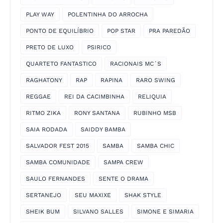
PLAY WAY
POLENTINHA DO ARROCHA
PONTO DE EQUILÍBRIO
POP STAR
PRA PAREDÃO
PRETO DE LUXO
PSIRICO
QUARTETO FANTASTICO
RACIONAIS MC´S
RAGHATONY
RAP
RAPINA
RARO SWING
REGGAE
REI DA CACIMBINHA
RELIQUIA
RITMO ZIKA
RONY SANTANA
RUBINHO MSB
SAIA RODADA
SAIDDY BAMBA
SALVADOR FEST 2015
SAMBA
SAMBA CHIC
SAMBA COMUNIDADE
SAMPA CREW
SAULO FERNANDES
SENTE O DRAMA
SERTANEJO
SEU MAXIXE
SHAK STYLE
SHEIK BUM
SILVANO SALLES
SIMONE E SIMARIA