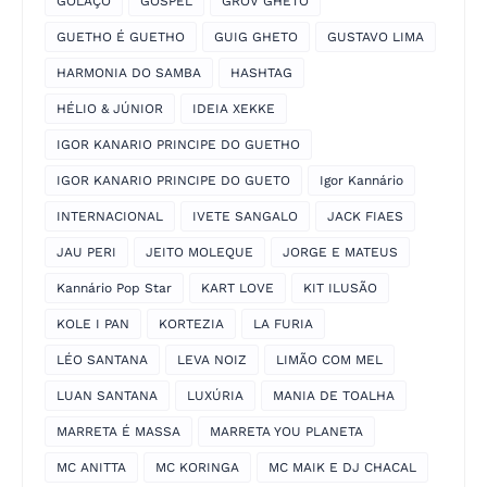
GOLAÇO
GOSPEL
GROV GHETO
GUETHO É GUETHO
GUIG GHETO
GUSTAVO LIMA
HARMONIA DO SAMBA
HASHTAG
HÉLIO & JÚNIOR
IDEIA XEKKE
IGOR KANARIO PRINCIPE DO GUETHO
IGOR KANARIO PRINCIPE DO GUETO
Igor Kannário
INTERNACIONAL
IVETE SANGALO
JACK FIAES
JAU PERI
JEITO MOLEQUE
JORGE E MATEUS
Kannário Pop Star
KART LOVE
KIT ILUSÃO
KOLE I PAN
KORTEZIA
LA FURIA
LÉO SANTANA
LEVA NOIZ
LIMÃO COM MEL
LUAN SANTANA
LUXÚRIA
MANIA DE TOALHA
MARRETA É MASSA
MARRETA YOU PLANETA
MC ANITTA
MC KORINGA
MC MAIK E DJ CHACAL