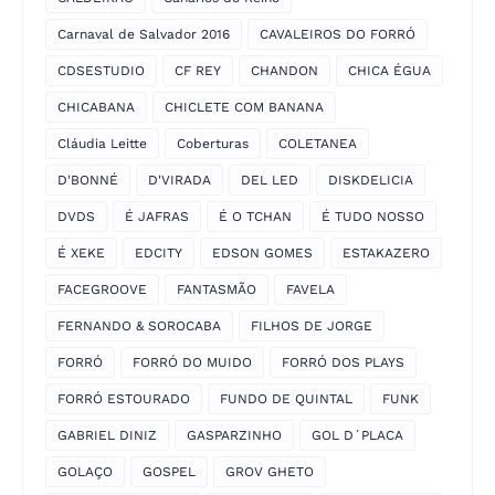
Carnaval de Salvador 2016
CAVALEIROS DO FORRÓ
CDSESTUDIO
CF REY
CHANDON
CHICA ÉGUA
CHICABANA
CHICLETE COM BANANA
Cláudia Leitte
Coberturas
COLETANEA
D'BONNÉ
D'VIRADA
DEL LED
DISKDELICIA
DVDS
É JAFRAS
É O TCHAN
É TUDO NOSSO
É XEKE
EDCITY
EDSON GOMES
ESTAKAZERO
FACEGROOVE
FANTASMÃO
FAVELA
FERNANDO & SOROCABA
FILHOS DE JORGE
FORRÓ
FORRÓ DO MUIDO
FORRÓ DOS PLAYS
FORRÓ ESTOURADO
FUNDO DE QUINTAL
FUNK
GABRIEL DINIZ
GASPARZINHO
GOL D´PLACA
GOLAÇO
GOSPEL
GROV GHETO