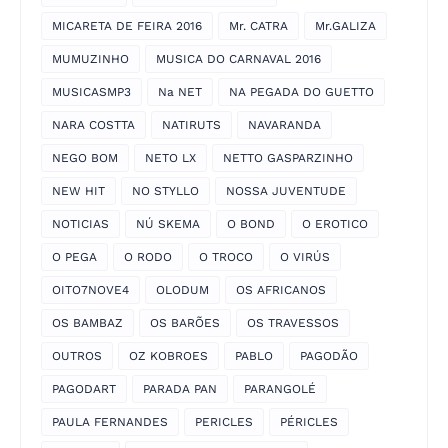
MICARETA DE FEIRA 2016
Mr. CATRA
Mr.GALIZA
MUMUZINHO
MUSICA DO CARNAVAL 2016
MUSICASMP3
Na NET
NA PEGADA DO GUETTO
NARA COSTTA
NATIRUTS
NAVARANDA
NEGO BOM
NETO LX
NETTO GASPARZINHO
NEW HIT
NO STYLLO
NOSSA JUVENTUDE
NOTICIAS
NÚ SKEMA
O BOND
O EROTICO
O PEGA
O RODO
O TROCO
O VIRÚS
OITO7NOVE4
OLODUM
OS AFRICANOS
OS BAMBAZ
OS BARÕES
OS TRAVESSOS
OUTROS
OZ KOBROES
PABLO
PAGODÃO
PAGODART
PARADA PAN
PARANGOLÉ
PAULA FERNANDES
PERICLES
PÉRICLES