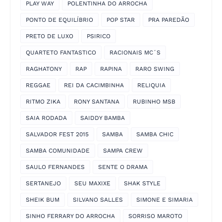
PLAY WAY
POLENTINHA DO ARROCHA
PONTO DE EQUILÍBRIO
POP STAR
PRA PAREDÃO
PRETO DE LUXO
PSIRICO
QUARTETO FANTASTICO
RACIONAIS MC´S
RAGHATONY
RAP
RAPINA
RARO SWING
REGGAE
REI DA CACIMBINHA
RELIQUIA
RITMO ZIKA
RONY SANTANA
RUBINHO MSB
SAIA RODADA
SAIDDY BAMBA
SALVADOR FEST 2015
SAMBA
SAMBA CHIC
SAMBA COMUNIDADE
SAMPA CREW
SAULO FERNANDES
SENTE O DRAMA
SERTANEJO
SEU MAXIXE
SHAK STYLE
SHEIK BUM
SILVANO SALLES
SIMONE E SIMARIA
SINHO FERRARY DO ARROCHA
SORRISO MAROTO