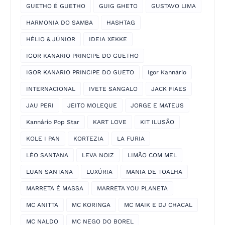
GUETHO É GUETHO
GUIG GHETO
GUSTAVO LIMA
HARMONIA DO SAMBA
HASHTAG
HÉLIO & JÚNIOR
IDEIA XEKKE
IGOR KANARIO PRINCIPE DO GUETHO
IGOR KANARIO PRINCIPE DO GUETO
Igor Kannário
INTERNACIONAL
IVETE SANGALO
JACK FIAES
JAU PERI
JEITO MOLEQUE
JORGE E MATEUS
Kannário Pop Star
KART LOVE
KIT ILUSÃO
KOLE I PAN
KORTEZIA
LA FURIA
LÉO SANTANA
LEVA NOIZ
LIMÃO COM MEL
LUAN SANTANA
LUXÚRIA
MANIA DE TOALHA
MARRETA É MASSA
MARRETA YOU PLANETA
MC ANITTA
MC KORINGA
MC MAIK E DJ CHACAL
MC NALDO
MC NEGO DO BOREL