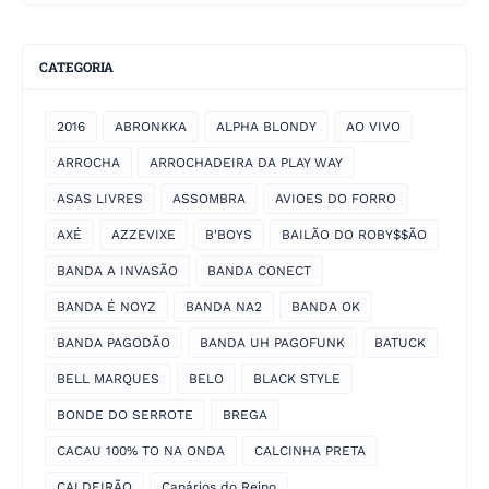
CATEGORIA
2016
ABRONKKA
ALPHA BLONDY
AO VIVO
ARROCHA
ARROCHADEIRA DA PLAY WAY
ASAS LIVRES
ASSOMBRA
AVIOES DO FORRO
AXÉ
AZZEVIXE
B'BOYS
BAILÃO DO ROBY$$ÃO
BANDA A INVASÃO
BANDA CONECT
BANDA É NOYZ
BANDA NA2
BANDA OK
BANDA PAGODÃO
BANDA UH PAGOFUNK
BATUCK
BELL MARQUES
BELO
BLACK STYLE
BONDE DO SERROTE
BREGA
CACAU 100% TO NA ONDA
CALCINHA PRETA
CALDEIRÃO
Canários do Reino