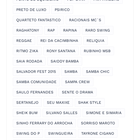
PRETO DE LUXO
PSIRICO
QUARTETO FANTASTICO
RACIONAIS MC´S
RAGHATONY
RAP
RAPINA
RARO SWING
REGGAE
REI DA CACIMBINHA
RELIQUIA
RITMO ZIKA
RONY SANTANA
RUBINHO MSB
SAIA RODADA
SAIDDY BAMBA
SALVADOR FEST 2015
SAMBA
SAMBA CHIC
SAMBA COMUNIDADE
SAMPA CREW
SAULO FERNANDES
SENTE O DRAMA
SERTANEJO
SEU MAXIXE
SHAK STYLE
SHEIK BUM
SILVANO SALLES
SIMONE E SIMARIA
SINHO FERRARY DO ARROCHA
SORRISO MAROTO
SWING DO P
SWINGUEIRA
TAYRONE CIGANO