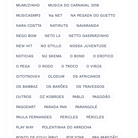
MUMUZINHO
MUSICA DO CARNAVAL 2016
MUSICASMP3
Na NET
NA PEGADA DO GUETTO
NARA COSTTA
NATIRUTS
NAVARANDA
NEGO BOM
NETO LX
NETTO GASPARZINHO
NEW HIT
NO STYLLO
NOSSA JUVENTUDE
NOTICIAS
NÚ SKEMA
O BOND
O EROTICO
O PEGA
O RODO
O TROCO
O VIRÚS
OITO7NOVE4
OLODUM
OS AFRICANOS
OS BAMBAZ
OS BARÕES
OS TRAVESSOS
OUTROS
OZ KOBROES
PABLO
PAGODÃO
PAGODART
PARADA PAN
PARANGOLÉ
PAULA FERNANDES
PERICLES
PÉRICLES
PLAY WAY
POLENTINHA DO ARROCHA
PONTO DE EQUILÍBRIO
POP STAR
PRA PAREDÃO