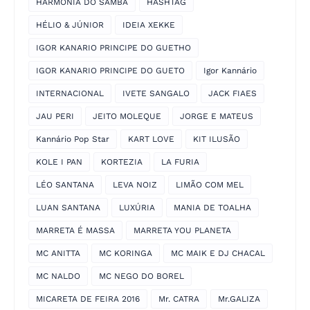
HARMONIA DO SAMBA
HASHTAG
HÉLIO & JÚNIOR
IDEIA XEKKE
IGOR KANARIO PRINCIPE DO GUETHO
IGOR KANARIO PRINCIPE DO GUETO
Igor Kannário
INTERNACIONAL
IVETE SANGALO
JACK FIAES
JAU PERI
JEITO MOLEQUE
JORGE E MATEUS
Kannário Pop Star
KART LOVE
KIT ILUSÃO
KOLE I PAN
KORTEZIA
LA FURIA
LÉO SANTANA
LEVA NOIZ
LIMÃO COM MEL
LUAN SANTANA
LUXÚRIA
MANIA DE TOALHA
MARRETA É MASSA
MARRETA YOU PLANETA
MC ANITTA
MC KORINGA
MC MAIK E DJ CHACAL
MC NALDO
MC NEGO DO BOREL
MICARETA DE FEIRA 2016
Mr. CATRA
Mr.GALIZA