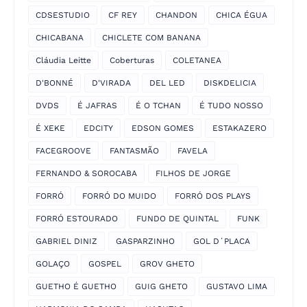
CDSESTUDIO
CF REY
CHANDON
CHICA ÉGUA
CHICABANA
CHICLETE COM BANANA
Cláudia Leitte
Coberturas
COLETANEA
D'BONNÉ
D'VIRADA
DEL LED
DISKDELICIA
DVDS
É JAFRAS
É O TCHAN
É TUDO NOSSO
É XEKE
EDCITY
EDSON GOMES
ESTAKAZERO
FACEGROOVE
FANTASMÃO
FAVELA
FERNANDO & SOROCABA
FILHOS DE JORGE
FORRÓ
FORRÓ DO MUIDO
FORRÓ DOS PLAYS
FORRÓ ESTOURADO
FUNDO DE QUINTAL
FUNK
GABRIEL DINIZ
GASPARZINHO
GOL D´PLACA
GOLAÇO
GOSPEL
GROV GHETO
GUETHO É GUETHO
GUIG GHETO
GUSTAVO LIMA